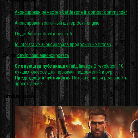
Анонсирован ремастер battlezone ii: combat commander
Анонсирован ураганный шутер devil engine
Подробности devil may cry 5
Io interactive анонсировала продолжение hitman
Метки:
devil
pinnacle
анонсировать
Следующая публикация
Гайд lineage 2 revolution: 10
лучших классов для прокачки, подземелий и pvp
Предыдущая публикация
Петька 6: новая реальность:
прохождение
Читайте также: