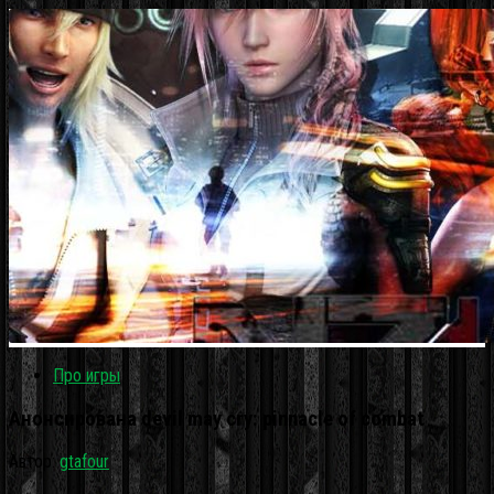
Про игры
Анонсирована devil may cry: pinnacle of combat
Автор:
gtafour
·