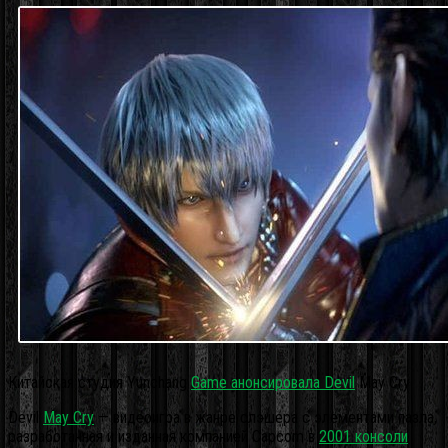
Китайская студия Yunchang
Game анонсировала Devil
May Cry
Devil
May Cry
— видеоигра в жанре слэшера с элементами пазла,
разработанная и изданная компанией Capcom в
2001 консоли