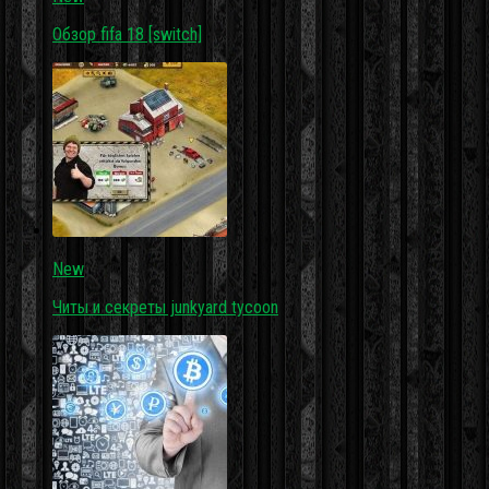
Обзор fifa 18 [switch]
New
Читы и секреты junkyard tycoon