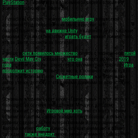
PlayStation
2. Первая игра в одноимённой серии и вторая в
основной хронологии. Википедия
: Pinnacle of Combat — новую
мобильную игру
в известной
вселенной. Подробностей пока мало: известно, что
разрабатывается она
на движке Unity
, а в проекте будут сетевые
режимы. Судя по скриншотам,
играть будет
можно помимо того,
что за Данте, однако и за Вергилия.
Раньше в
сети появилось множество
слухов о полноценной
пятой
части
Devil May Cry
. Ожидается,
что она
выйдет до марта
2019
года
, притом у нее уже давно готов двухминутный трейлер.
Игра
продолжит историю
четвертой части, а основных героев будет
сразу три, включая Данте.
Сюжетные ролики
, как утверждает
автор утечки, должны стать самыми длинными за всю историю
серии.
Основным злодеем будет некий «Принц тьмы» — этот титул в
большинстве случаев принадлежал Мундусу, которому
прислуживал Спарда.
Игровой мир хоть
и не станет в полном
объеме открытым, однако локации станут больше, а объекты на
уровнях сделают более интерактивными и разрушаемыми.
Авторы изменят
работу
камеры, улучшат анимацию и физику
одежды, а
также внедрят
некие онлайн-элементы, однако PvP-