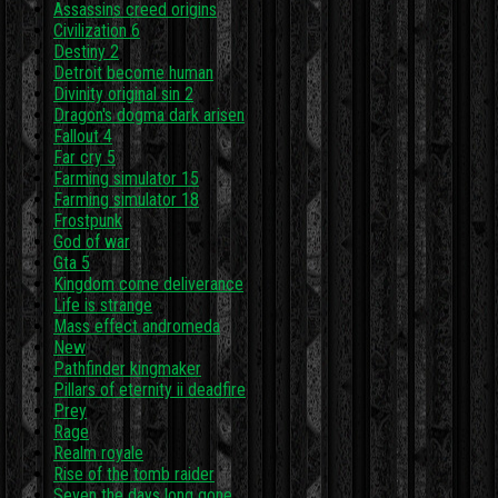
Assassins creed origins
Civilization 6
Destiny 2
Detroit become human
Divinity original sin 2
Dragon's dogma dark arisen
Fallout 4
Far cry 5
Farming simulator 15
Farming simulator 18
Frostpunk
God of war
Gta 5
Kingdom come deliverance
Life is strange
Mass effect andromeda
New
Pathfinder kingmaker
Pillars of eternity ii deadfire
Prey
Rage
Realm royale
Rise of the tomb raider
Seven the days long gone