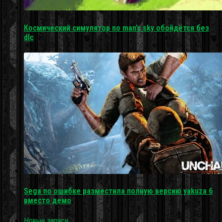
Космический симулятор no man’s sky обойдётся без
dlc
Sega по ошибке разместила полную версию yakuza 6
вместо демо
Новые записи