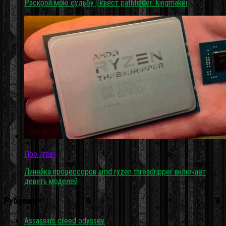
Раскрой мою судьбу | квест pathfinder: kingmaker
Про игры
Линейка процессоров amd ryzen threadripper включает
девять моделей
Рубрики
Assassin's creed odyssey