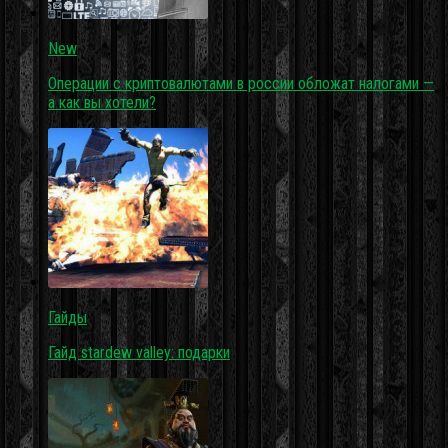
New
Операции с криптовалютами в россии обложат налогами —
а как вы хотели?
Гайды
Гайд stardew valley: подарки