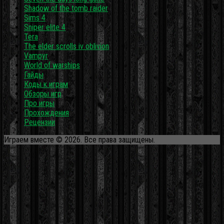
Shadow of the tomb raider
Sims 4
Sniper elite 4
Tera
The elder scrolls iv oblivion
Vampyr
World of warships
Гайды
Коды к играм
Обзоры игр
Про игры
Прохождения
Рецензии
Играем вместе © 2026. Все права защищены.