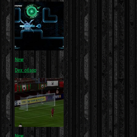
New
Dex: обзор
New