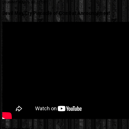
режима ждать не стоит.
Devil May Cry Pinnacle of Combat Announcement
Похожие игры…