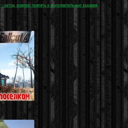
 — затон, юпитер, припять и дополнительные задания