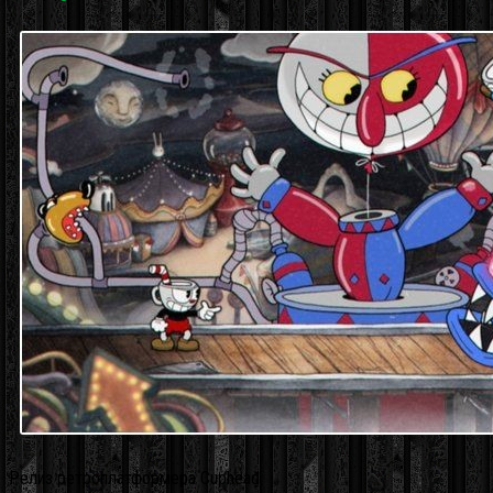
Релиз ретроплатформера Cuphead