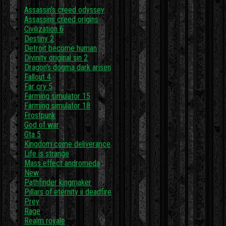
Assassin's creed odyssey
Assassins creed origins
Civilization 6
Destiny 2
Detroit become human
Divinity original sin 2
Dragon's dogma dark arisen
Fallout 4
Far cry 5
Farming simulator 15
Farming simulator 18
Frostpunk
God of war
Gta 5
Kingdom come deliverance
Life is strange
Mass effect andromeda
New
Pathfinder kingmaker
Pillars of eternity ii deadfire
Prey
Rage
Realm royale