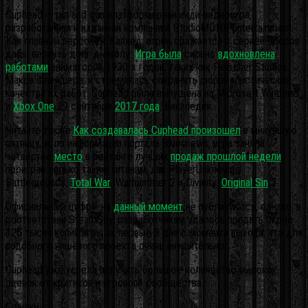
Cuphead — run and gun платформерная инди-видеоигра,
разработанная и изданная компанией StudioMDHR Entertainment.
Как главный персонаж Капхед, игрок сражается с серией боссов
дабы вернуть долг дьяволу.
Игра была
сильно
вдохновлена
работами
аниматоров 1930-х годов, таких как Fleischer Studios
Макса Флейшера, и стремилась сохранить сюрреалистические
качества их работ. Cuphead была выпущена на Microsoft Windows
и
Xbox One
29 сентября
2017 года
. Википедия
Читайте также:
Как создавалась Cuphead произошел
в минувшую
пятницу, и, по информации портала Bluesnews, игра заняла
четвёртое
место
в рейтинге лучших
продаж прошлой недели
,
проиграв только таким титанам, как PlayerUnknown’s
Battlegrounds,
Total War
: Warhammer 2 и Divinity:
Original Sin
2.
Официальные цифры на
данный момент
не публикуются, однако, в
соответствии SteamSpy, разработчикам удалось продать около
125 тысяч копий игры за первые 3 дня с момента выхода, что для
подобного нишевого проекта очень внушительно.
Cuphead уже успела получить большое количество высоких
оценок от критиков и игрового сообщества.
Ссылки