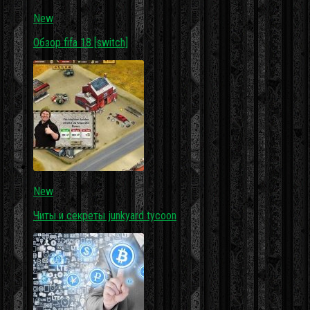
New
Обзор fifa 18 [switch]
New
Читы и секреты junkyard tycoon