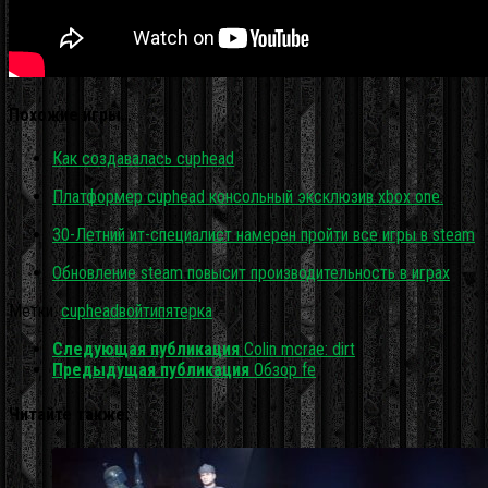
Похожие игры…
Как создавалась cuphead
Платформер cuphead консольный эксклюзив xbox one.
30-Летний ит-специалист намерен пройти все игры в steam
Обновление steam повысит производительность в играх
Метки:
cuphead
войти
пятерка
Следующая публикация
Colin mcrae: dirt
Предыдущая публикация
Обзор fe
Читайте также: