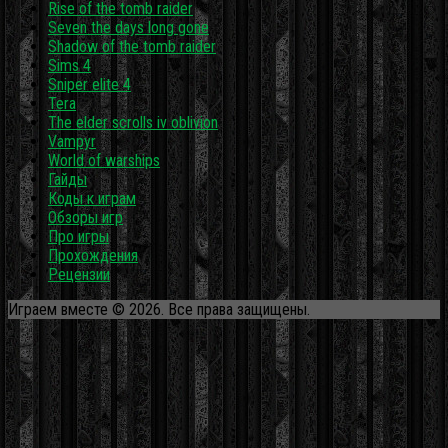
Rise of the tomb raider
Seven the days long gone
Shadow of the tomb raider
Sims 4
Sniper elite 4
Tera
The elder scrolls iv oblivion
Vampyr
World of warships
Гайды
Коды к играм
Обзоры игр
Про игры
Прохождения
Рецензии
Играем вместе © 2026. Все права защищены.