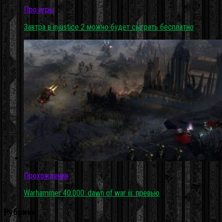
Про игры
Завтра в injustice 2 можно будет сыграть бесплатно
Прохождения
Warhammer 40.000: dawn of war iii: превью
Рубрики