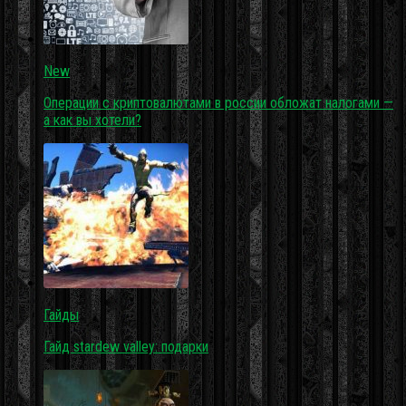
New
Операции с криптовалютами в россии обложат налогами —
а как вы хотели?
Гайды
Гайд stardew valley: подарки