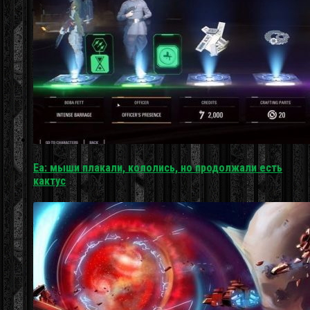
Ea: мыши плакали, кололись, но продолжали есть
кактус