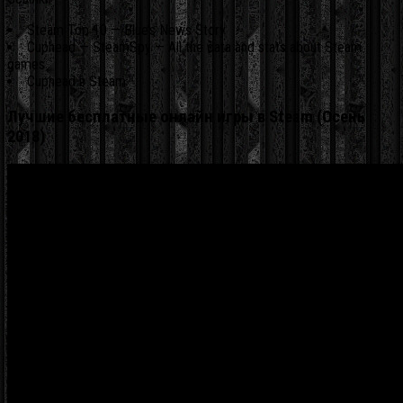
Steam Top 10 — Blue’s News Story
Cuphead — SteamSpy — All the data and stats about Steam
games
Cuphead в Steam
Лучшие бесплатные онлайн игры в Steam (Осень
2018)