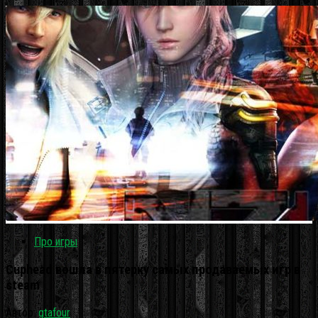
Про игры
Cuphead вошла в пятерку самых продаваемых игр в
steam
Автор:
gtafour
·