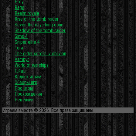
Prey
Rage
Realm royale
Rise of the tomb raider
Seven the days long gone
Shadow of the tomb raider
Sims 4
Sniper elite 4
Tera
The elder scrolls iv oblivion
Vampyr
World of warships
Гайды
Коды к играм
Обзоры игр
Про игры
Прохождения
Рецензии
Играем вместе © 2026. Все права защищены.