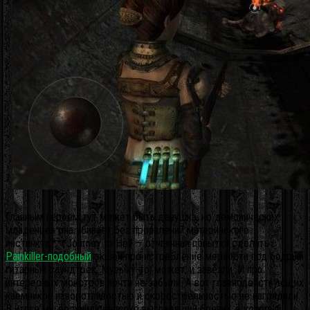
Главным героем тут может быть девушка, но демонических
младенцев она убивает без проявлений материнского
инстинкта.***Journey to Hell — отчаянная попытка сделать
Painkiller-подобный
экшен про истребление мерзости под бодрый
гитарный саундтрек. Музыку-то, может, и завезли. И про
интересных монстров почти не забыли. А вот главнодействующих
наемников изворотливостью и скорострельностью не наградили.
В итоге мы получили неплохо выглядящий боевик, в который