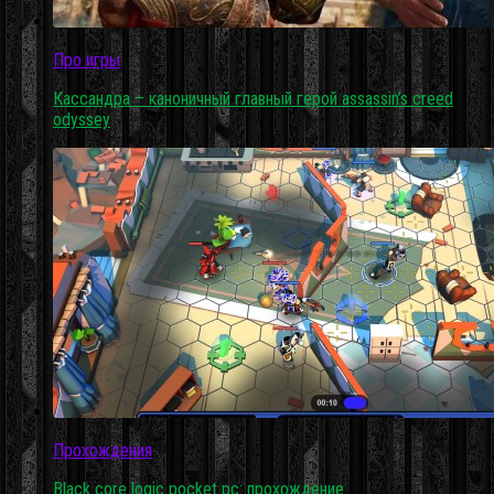
Про игры
Кассандра – каноничный главный герой assassin’s creed
odyssey
Прохождения
Black core logic pocket pc: прохождение