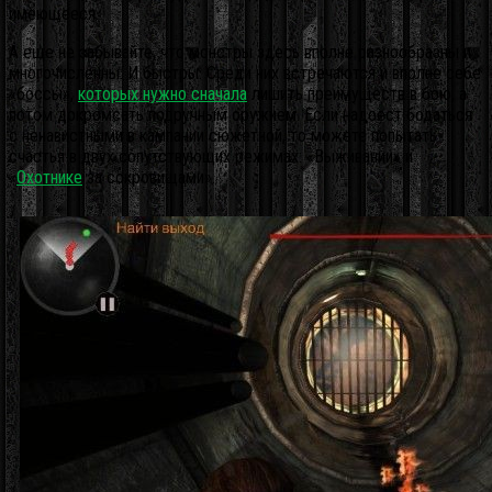
имеющееся.
А еще не забывайте, что монстры здесь вполне разнообразны и
многочисленны. И быстры. Среди них встречаются и вполне себе
«боссы»,
которых нужно сначала
лишить преимуществ в бою, а
потом докромсать подручным оружием. Если надоест бодаться
с ненавистными в кампании сюжетной, то можете попытать
счастья в двух сопутствующих режимах: «Выживании» и
«
Охотнике
за сокровищами».