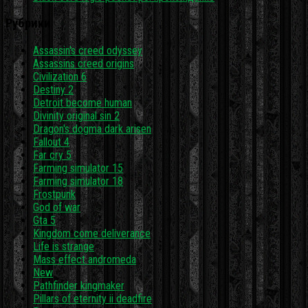
Рубрики
Assassin's creed odyssey
Assassins creed origins
Civilization 6
Destiny 2
Detroit become human
Divinity original sin 2
Dragon's dogma dark arisen
Fallout 4
Far cry 5
Farming simulator 15
Farming simulator 18
Frostpunk
God of war
Gta 5
Kingdom come deliverance
Life is strange
Mass effect andromeda
New
Pathfinder kingmaker
Pillars of eternity ii deadfire