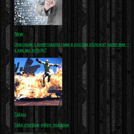
New
Операции с криптовалютами в россии обложат налогами —
а как вы хотели?
Гайды
Гайд stardew valley: подарки