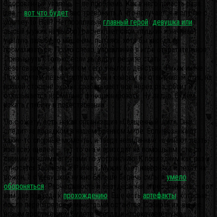
Здоровенный увалень — не проблема. Как в него попасть раза
два —
вот что будет
вас тревожить.А что получается в случае с
Journey to Hell? Неторопливый
главный герой
(
девушка или
лысый мужик на выбор) расчехляет свои «пушки» и начинает
унылую пальбу по мишеням, пытаясь хотя бы иногда не
промахиваться. Право слово, управление в игре отвратительное.
Привыкнуть? Только если вы вдруг решите стать
безоговорочным фанатом сего унылого действия. Никак иначе.
Пока крутим левый виртуальный и совсем не отзывчивый стик, на
правой стороне экрана срабатывает все через раз, сбоит и
отказывается нормально функционировать. Ну ладно, будем
искать глубину в повествовании.
По сюжету, есть некая организация «Священный щит». Она
следит за порядком в нашем бренном мире. Если возникают
какие-то спорные моменты, и твари невиданные начинают лезть
изо всех щелей — тут-то она и приходит на помощь вместе со
своими лучшими агентами по устранению. К последним как раз и
относятся Габриель и Рэйчел. Мужик бьет наверняка и лезет на
рожон, а с девушкой нужно больше беречь силы и
умело
обороняться
. Расчетливость и безудержная агрессивность — вот
вам два подхода к
прохождению
. Еще есть
артефакты
, которые
после перестрелок с монстрами остаются. Собирая их, вы и с
новым вооружением будете всегда, и «прокачаете» уже