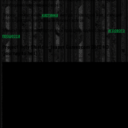
совершенно невозможно играть.
Плюсы: симпатичная
картинка
; иногда — заводной и не режущий
слух саундтрек; неплохой интеллект врагов.
Минусы: управление портит весь праздник; однообразие
игрового
процесса
.
Project Holy Shield — teaser Gamescom 2012 HD
(journey to hell)