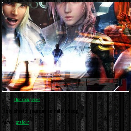
Прохождения
Holy shield: journey to hell: обзор
Автор:
gtafour
·