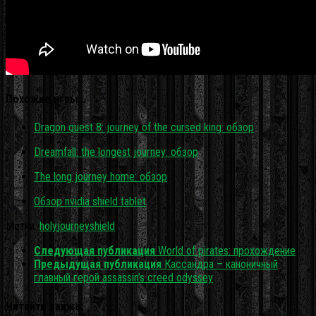
Похожие игры…
Dragon quest 8: journey of the cursed king: обзор
Dreamfall: the longest journey: обзор
The long journey home: обзор
Обзор nvidia shield tablet
Метки:
holy
journey
shield
Следующая публикация
World of pirates: прохождение
Предыдущая публикация
Кассандра – каноничный
главный герой assassin’s creed odyssey
Читайте также: