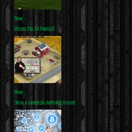
New
Обзор fifa 18 [switch]
New
Читы и секреты junkyard tycoon