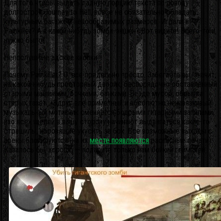
Для того чтобы выдать ладную порцию текста по поводу
долгостроя Journey to Hell, вовсе не обязательно обладать
культурным багажом невообразимых размеров. Играли в
Painkiller? А в какой-нибудь зомби-экшен? Вот видите! Всего-то и
нужно было!
Непослушные адские кнопки
Почему Painkiller? О, все предельно просто. Забегаете вы, значит,
на какой-нибудь просторный дворик, беспорядочно обставленный
старыми машинами, бочками, банками. Везде мусор, обрывки
старых газет… Вдруг еле приметный и абсолютно ненавязчивый
музыкальный мотивчик сменяется бодрыми гитарными запилами,
изо всех щелей в вашу сторону начинают выдвигаться какие-то
страшилы, норовящие укусить за бок.
Все возможные выходы с
арены блокируются (на их
месте появляются
расписные печати).
Казалось бы, хорошо — подарите только нам бойкий геймплей.