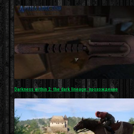
Darkness within 2: the dark lineage: прохождение