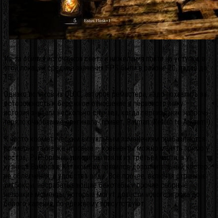
Из-за обилия источников света и нежелания пойти на уступки, в
этой локации средние значения FPS были в районе 20, падая до
15.
Однако поляков из QLOC, авторов ремастера, надо похвалить за
осторожность и бережное отношение к первоисточнику –
история знавала несколько случаев, когда переиздание напрочь
теряло очарование оригинала (привет, Batman: Return to Arkham!).
К чисто косметическим визуальным изменениям прибавляются
примерно такие же игровые – ковенанты можно менять прямо у
костра, PvP-организацию игры взяли из третьей части, а у
кузнеца Вамоса в Катакомбах появился дополнительный костёр –
не облегчения, а удобства ради. Всё прочее, включая странные
хитбоксы, несрабатывающие бекстабы и прочие спорные
неловкие моменты, которые могут довести нового игрока до
белого каления, по-прежнему присутствуют.