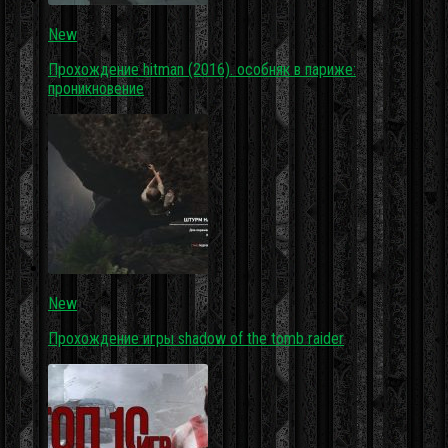
New
Прохождение hitman (2016). особняк в париже:
проникновение
New
Прохождение игры shadow of the tomb raider