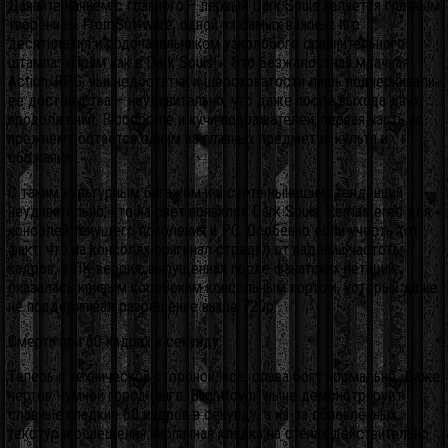
Давайте начнём с главного – первый Dark Souls является главным
творением FromSoftware, одной из самых важных игр
десятилетия и родоначальником узколобого сравнительного
штампа: «Прям как в Dark Souls!». Это безжалостная мрачная
Action/RPG, чьи недостатки и шероховатости лишь подчёркивали
её достоинства – неудивительно, что даже после выхода двух
продолжений, Bloodborne и кучи подражателей, первая часть по-
прежнему остаётся одним из главных предметов культа и
обожания.
С таким культурным багажом и в свете нынешних тенденций
неудивительно, что на свет появился Dark Souls: Remastered для
консолей текущего поколения и PC.
Особенно если учесть тот
факт, что на консолях оригинал страдал от падений частоты
кадров, а ПК-версия, выпущенная после фанатских петиций,
оказалась кривым кособоким консольным портом, который даже
не поддерживал разрешение выше 720p.
Смерть при 60 кадрах в секунду
Теперь с технической стороной, всё, слава богу нормально. Даже
чёртов Чумной город (англ. Blighttown) ныне демонстрирует
славные гладкие 60 кадров в секунду, а из-за обновлённых
текстур и освещения кирпичная кладка на стенах действительно