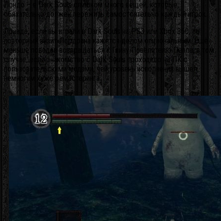
Лондо – в Dark Souls слишком много вещей, которые
обязательно должен пережить самостоятельно каждый игрок.
Правда, если вы играли в Dark Souls на PS3 или Xbox 360, то
повторный визит Лордрана кажется делом опциональным. Ещё
меньше поводов возвращаться к Гвину Повелителю Пепла, в том
случае, если знакомство с Dark Souls проходило на ПК с
пользовательскими модами, чей уровень исполнения вышел
немногим хуже ремастеринга.