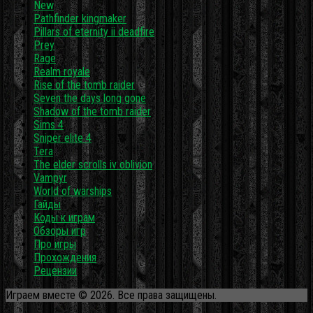
New
Pathfinder kingmaker
Pillars of eternity ii deadfire
Prey
Rage
Realm royale
Rise of the tomb raider
Seven the days long gone
Shadow of the tomb raider
Sims 4
Sniper elite 4
Tera
The elder scrolls iv oblivion
Vampyr
World of warships
Гайды
Коды к играм
Обзоры игр
Про игры
Прохождения
Рецензии
Играем вместе © 2026. Все права защищены.