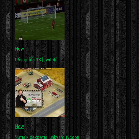
New
Обзор fifa 18 [switch]
New
Читы и секреты junkyard tycoon