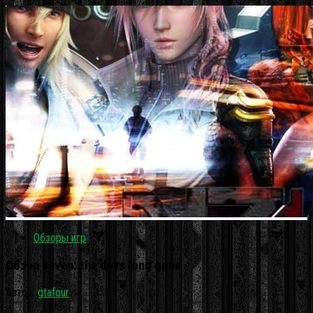
Обзоры игр
Обзор seven: the days long gone
Автор:
gtafour
·