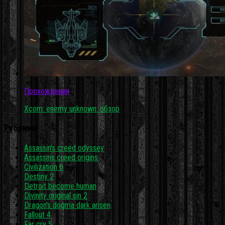
Прохождения
Xcom: enemy unknown: обзор
Рубрики
Assassin's creed odyssey
Assassins creed origins
Civilization 6
Destiny 2
Detroit become human
Divinity original sin 2
Dragon's dogma dark arisen
Fallout 4
Far cry 5