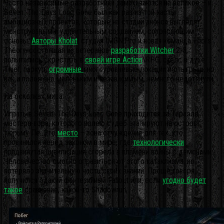
Часто независимые разработчики замахиваются на великое – и
Seven: The Days Long Gone был как раз из той касты
амбициозных проектов, которые на стадии анонса выглядят
монструозным и удивительным созданием, сотрясающим
основы.
Авторы Kholat
, студия IMGN.Pro и новая команда Fool’s
Theory, состоящая из ветеранов
разработки Witcher
2-3,
попытались скрестить в
своей игре Action
\RPG, стелс в духе
Thief, паркур,
огромные
многоуровневые локации и отыгрыш, но
как и положено маленьким и независимым, немного недотянули.
На осколках мира
Играть в Seven: The Days Long Gone приходится за Тираэля,
мастера-вора, которого волею судеб этапируют на остров-
тюрьму Пе. Это
место
– зона отчуждения для тех, кто
провинился перед законом в мире, где
технологически
продвинутая цивилизация сгорела в пламени войны с демонами.
Человечество смогло оправиться от этого катаклизма, но
потеряло значительную часть своих знаний. Проще говоря,
получился эдакий фентезийный Fallout или, если
угодно будет
такое
сравнение, какой-то Shadowrun.