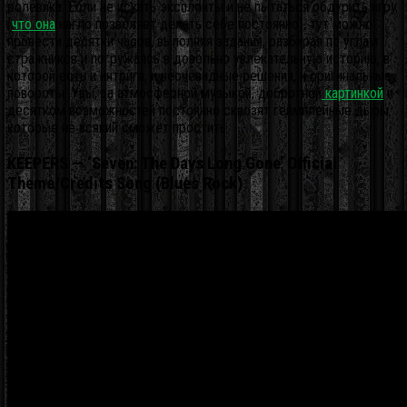
ролевика. Если не искать эксплоиты и не пытаться обдурить игру
(
что она
нагло позволяет делать себе постоянно), тут можно
провести десятки часов, выполняя задания, разбирая по углам
стражников и погружаясь в довольно увлекательную историю, в
которой есть и интрига, и неочевидные решения, и оригинальные
повороты. Увы, за атмосферной музыкой, добротной
картинкой
и
десятком возможностей постоянно сквозят геймплейные дыры,
которые не всякий сможет простить.
KEEPERS — ‘Seven: The Days Long Gone’ Official
Theme/Credits Song (Blues Rock)