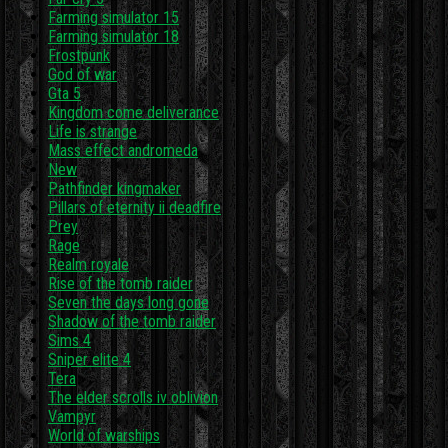
Farming simulator 15
Farming simulator 18
Frostpunk
God of war
Gta 5
Kingdom come deliverance
Life is strange
Mass effect andromeda
New
Pathfinder kingmaker
Pillars of eternity ii deadfire
Prey
Rage
Realm royale
Rise of the tomb raider
Seven the days long gone
Shadow of the tomb raider
Sims 4
Sniper elite 4
Tera
The elder scrolls iv oblivion
Vampyr
World of warships