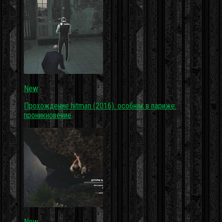
New
Прохождение hitman (2016). особняк в париже:
проникновение
New