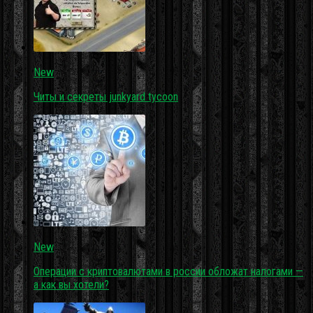
New
Читы и секреты junkyard tycoon
New
Операции с криптовалютами в россии обложат налогами —
а как вы хотели?