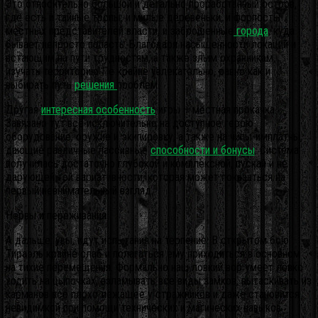
Это относительно большой и детально проработанный остров,
где есть и тайные тропы, и милые деревеньки, и форпосты
местных представителей власти, и заброшенные
города
, куда
бывает непросто попасть. Благодаря насыщенности локаций и
встающим на пути трудностям, а также злым охранникам,
изучать территорию Пе крайне увлекательно, равно как и
выбирать путь
решения
проблем.
Другая
интересная особенность
игры – местная прокачка.
Завязано тут всё исключительно на доступное герою
оборудование, оружие и экипировку, а также на чипы-имплатны,
дающие различные пассивные
способности и бонусы
. Система
получилась достаточно глубокой и комплексной, пускай и не
дарующей той вариативности, которая может показаться на
первый невнимательный взгляд.
Нервы и переживания
А дальше, увы, идут испытания на терпение. В открытом бою
Тираэль крайне слаб и полагаться ему приходиться в основном
на тихие перемещения. Формально наш ловкий вор умеет ловко
ходить на цыпочках, взламывать все виды замков, вытаскивать из
карманов всё плохо лежащее у стражников и даже становится
невидимкой при помощи технических и магических навыков.