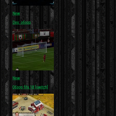
New
Dex: обзор
New
Обзор fifa 18 [switch]