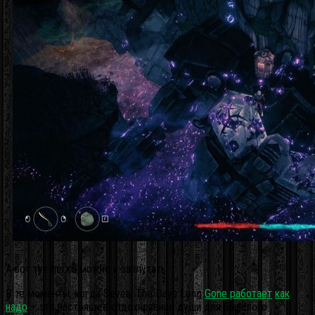
А вот тут легко можно и заплутать
В те моменты, когда Seven: The Days Long
Gone работает
как
надо
– это настоящее отдохновение души для бывалого