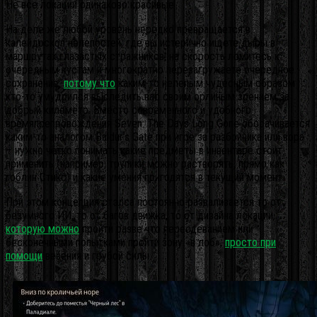
Не все локации одинаково красивые
На деле же любой уровень нередко превращается в
калейдоскоп нелепостей, где вы истерично ищете дыры в
маршрутах глазастых стражников, на скорость ломитесь к
очередным кустам и многократно перезагружаете очередное
сохранение,
потому что
каким-то нелепым чудесным образом
кто-то умудрился выследить вас своим орлиным зрением за
добрый километр. Вместо современного и удобного
времяпрепровождения Seven: The Days Long Gone оборачивается
каким-то аналогом Baldur’s Gate при игре за разбойника или вора
– нужно чётко понимать какие предметы в инвентаре стоит
применить (например, трупики можно растворять, прямо как
гоблин Стикс) и какие умения пригодятся в текущий момент.
При этом концепция стэлса постоянно разваливается то от
безумного ИИ, то от багов движка, то от дизайна локации,
которую можно
пройти разве что переодеванием или
бесконечными попытками пройти зону «в лоб»,
просто при
помощи
везения и грубой силы.