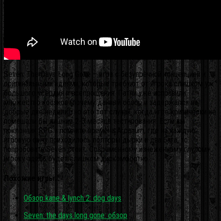
Seven: The Days Long Gone – игра с безупречной концепцией и
оригинальными идеями, которые требуют от игрока слишком уж
большого усердия и всепрощения. Патчи уже исправили
множество косяков (почему данный обзор и задержался на
добрые две недели), но это тот случай, когда игре критически не
помешали бы лишние 2-3 месяца тестирования. Если вы
поклонник RPG и помните времена Arcanum, где на каждую
игровую фичу приходилось полторы дырки и два бага, то
попробовать Seven стоит. Современному изнеженному глупому
игроку здесь будет слишком дискомфортно.
Похожие игры…
Обзор kane & lynch 2: dog days
Seven: the days long gone: обзор