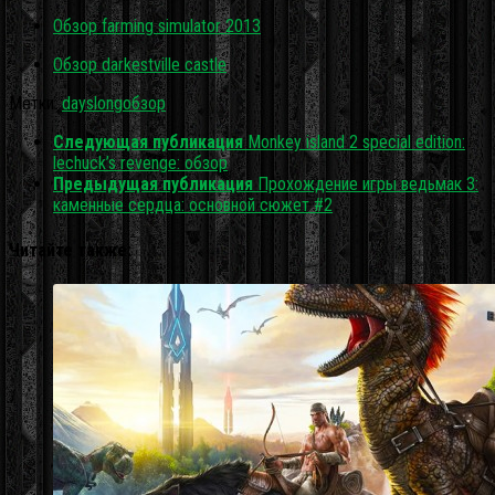
Обзор farming simulator 2013
Обзор darkestville castle
Метки:
days
long
обзор
Следующая публикация
Monkey island 2 special edition:
lechuck’s revenge: обзор
Предыдущая публикация
Прохождение игры ведьмак 3:
каменные сердца: основной сюжет #2
Читайте также: