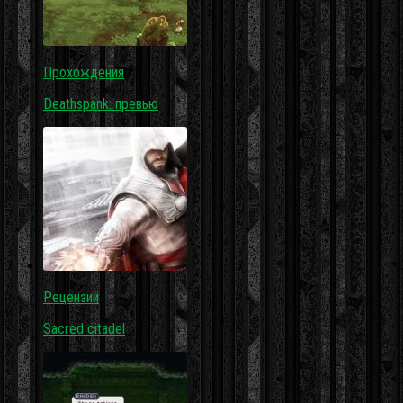
Прохождения
Deathspank: превью
Рецензии
Sacred citadel