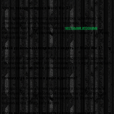
Что по поводу читеров в World War 3?
Наша позиция — наказывать каждого игрока, пойманного на
использовании читов и специальных программ, которые
позволяют иметь превосходство над
честными игроками
.
Наказания будут серьезными, включая приостановку и удаление
учетной записи.
Какой уровень насилия я могу ожидать от World War 3?
В World War 3 происходят интенсивные перестрелки, взрывы и
тактический бой. Однако это не означает, что в игре должно быть
неоправданное насилие с расчленением и т.п.
Почему игра появится в раннем доступе?
Все просто. Чтобы достичь необходимого баланса и высокой
стабильности, нашей небольшой студии никак не обойтись без
серьезных испытаний WW3 тысячами игроков. Поэтому было
решено идти в Steam Early Access.
Когда вы планируете выпустить полноценную игру?