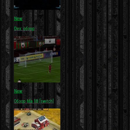
New
Dex: обзор
New
Обзор fifa 18 [switch]