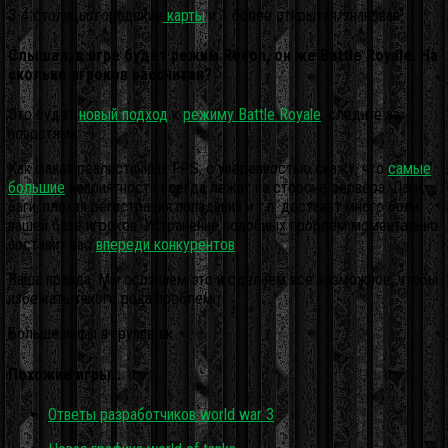
3-4 столицы/городские
карты
и 1 более открытая/знаковая.
Слышал, в игре будет режим Recon, он же Battle Royale. На
сколько игроков рассчитан?
Это будет
новый подход
к
режиму Battle Royale
, следите за
новостями.
Как фанат реалистичных FPS, с уверенностью скажу, что
самые
большие
неприятности всегда лежат на стороне сервера. Лаги,
баги, плохая регистрация попаданий и т.п. доставят много боли
вашей базе игроков. Устранение подобных проблем моментально
поставит вас
впереди конкурентов
.
Ваша правда. Мы осознаем это и сделаем всё возможное, чтобы
избежать такого рода проблем.
Больше инфы в группе вк.
Похожие игры…
Ответы разработчиков world war 3