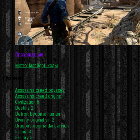
Прохождения
Metro: last light: коды
Рубрики
Assassin's creed odyssey
Assassins creed origins
Civilization 6
Destiny 2
Detroit become human
Divinity original sin 2
Dragon's dogma dark arisen
Fallout 4
Far cry 5