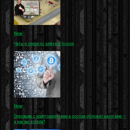
New
Читы и секреты junkyard tycoon
New
Операции с криптовалютами в россии обложат налогами —
а как вы хотели?