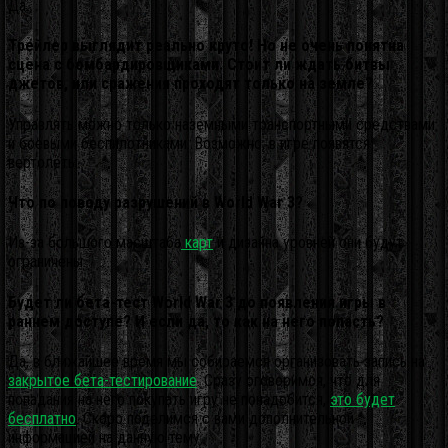
Да.
Трейлер выглядит реально круто! Но не очень понятна
сцена с бомбардировщиками. Стоит ли ждать битвы
джетов, или сражения проходят только на земле?
Управлять можно только наземными транспортными средствами
и боевыми беспилотниками. Возможно, в игре появятся
вертолёты.
Что по поводу разрушений в World War 3?
Из-за большого масштаба
карт
и дизайна уровней они будут
ограничены.
Будет ли бета-тест World War 3 до появления игры в
раннем доступе? И если да, то как на него попасть?
Да, в ближайшее время мы собираемся организовать запись на
закрытое бета-тестирование
. Сразу оговоримся, что для
попадания на него покупать игру не понадобится,
это будет
бесплатно
. Скоро поделимся с вами дополнительной
информацией на данную тему.