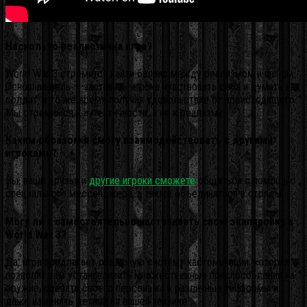
Насколько реалистична игра?
World War 3 стремится найти баланс между реализмом и фаном.
Основная цель — заставить игрока чувствовать себя и думать как
солдат, в то же время получая удовольствие от происходящего.
Мы стремимся к аутентичности, а не к реализму
Каким образом я смогу взаимодействовать с другими
игроками?
Вы, ваши друзья и
другие игроки сможете
общаться с помощью
специального мессенджера, а также объединяться в отряды.
Могу ли я самостоятельно настраивать свою экипировку в
World War 3?
Да, игра предлагает обширную систему кастомизации, которая
позволит вам устанавливать множественные приспособления на
оружие, одевать своего персонажа в различные униформы и
даже изменять детали на вашей технике.