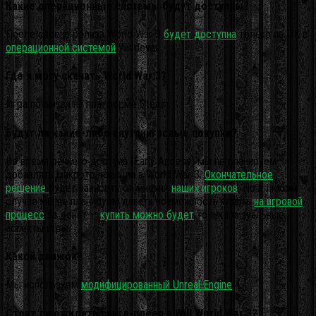
Какие операционные системы будут доступны?
После своего релиза World War 3
будет доступна
только на ПК с
операционной системой
Windows.
Где я могу скачать World War 3?
Игра появится на платформе Steam.
Будут ли какие-либо внутриигровые покупки?
Во время раннего доступа (Early Access) мы не планируем
добавлять микротранзакции в World War 3.
Окончательное
решение
будет зависеть от мнения
наших игроков
. Но в любом
случае мы не планируем давать возможность влиять
на игровой
процесс
за донат —
купить можно будет
только визуальные
аспекты игры.
Какой движок?
Мы используем
модифицированный Unreal Engine
4.
Стоит ли ожидать сингл-плеер в Will World War 3?