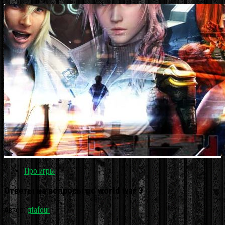
Про игры
Ответы на вопросы по world war 3
Автор:
gtafour
·