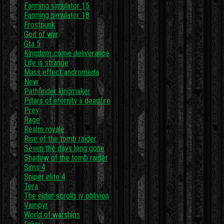
Farming simulator 15
Farming simulator 18
Frostpunk
God of war
Gta 5
Kingdom come deliverance
Life is strange
Mass effect andromeda
New
Pathfinder kingmaker
Pillars of eternity ii deadfire
Prey
Rage
Realm royale
Rise of the tomb raider
Seven the days long gone
Shadow of the tomb raider
Sims 4
Sniper elite 4
Tera
The elder scrolls iv oblivion
Vampyr
World of warships