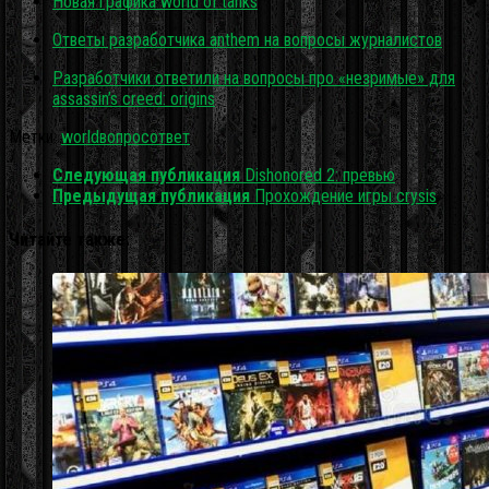
Новая графика world of tanks
Ответы разработчика anthem на вопросы журналистов
Разработчики ответили на вопросы про «незримые» для
assassin’s creed: origins
Метки:
world
вопрос
ответ
Следующая публикация
Dishonored 2: превью
Предыдущая публикация
Прохождение игры crysis
Читайте также: