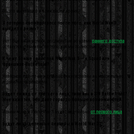
Об это вы узнаете в ближайшее время.
Я потеряю свой прогресс после того, как World War 3
выйдет в релиз?
Нет! Все ваши успехи, достигнутые во время
раннего доступа
,
останутся с вами после того, как мы полностью выпустим игру.
К чему ближе геймплей World War 3 — к Squad или
франшизе Battlefield?
Наверное, где-то между. Мы сфокусированы на максимально
играбельном реализме.
Будет ли вид от третьего лица, типа как в SW Battlefront?
Мне кажется, это дает гораздо больше возможностей.
Извините, но в World War 3 будет вид только
от первого лица
.
Будут ли выделенные серверы в World War 3?