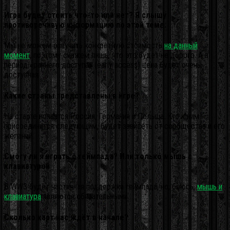
Игра будет стоить что-то или нет? Я слышу
противоречивую информацию по этой теме.
Мы не можем озвучить конкретную стоимость
на данный
момент
, поэтому скажем лишь, что это будет не дорого. А в
период «раннего доступа» (early access) цена будет очень
доступная.
Какие страны представлены в игре?
На старте появятся Россия, Германия и Польша. Кто к ним
присоединится следующим, будет зависеть от сообщества и его
желаний.
Смогу ли я играть с геймпада? Или только мышь с
клавиатурой
В WW3 будет частичная поддержка геймпада, но, боюсь,
мышь и
клавиатура
являются обязательными.
Сколько карт нас ждёт в начале?