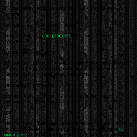
Тристиан шагнул в портал, ведущий в Храм Оленя. Нужно
спешить!
Последовать за Тристианом в портал
Магический проход
еще работает
! Это шанс, который нельзя
упустить!
Одолеть Безликую Сестру
Мы отыскали Тристиана… А вместе с ним — и обезображенную
Безликую Сестру, которую натравили персонально на нас!
Придется биться — не на жизнь, а насмерть!
Поговорить с Тристианом
Тристиану больше некуда бежать — теперь ему придется
ответить за все, что он натворил!
Итог
Гонка по следам Тристиана через все баронство закончилась
неожиданно: мы не только узнали, кто же жрец Саренрэй
на
самом деле
, но и кто стоит за его предательством и другими