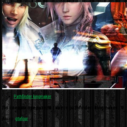
Pathfinder kingmaker
По следам предателя | квест pathfinder: kingmaker
Автор:
gtafour
·