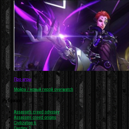
Про игры
Мойра / новый герой overwatch
Рубрики
Assassin's creed odyssey
Assassins creed origins
Civilization 6
Destiny 2