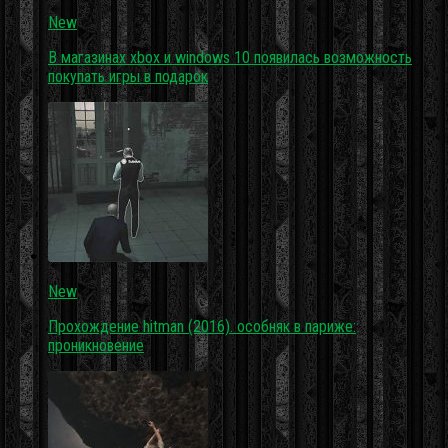
New
В магазинах xbox и windows 10 появилась возможность
покупать игры в подарок
New
Прохождение hitman (2016). особняк в париже:
проникновение