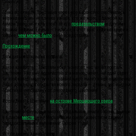
Синопсис
Гонка по следам Тристиана через все баронство закончилась
неожиданно: мы не только узнали, кто же жрец Саренрэй на
самом деле, но и кто стоит за его
предательством
и другими
нашими бедами. Ее имя — Нирисса, и этот враг куда коварнее и
хитрее,
чем можно было
себе представить!
Прохождение
Дождаться открытия портала
Какое коварство: Тристиан ускользнул от нас через портал-
Цветение! Раз ему подвластна эта магия, значит, негодяй стоит
за этой напастью — или по крайней мере имеет к ней отношение!
Надо дождаться открытия нового портала — думаю, мы найдем
Тристиана неподалеку от очередного Цветения!
Исследовать Цветение
на острове
Мерцающего озера
Цветение вернулось в многострадальные земли барона, да еще
и в таком
месте
— на Мерцающем озере, известном своими
парадоксальными явлениями. Скорее туда!
Исследовать Храм Оленя