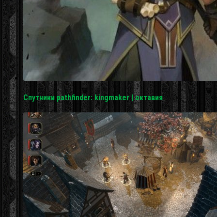
Спутники pathfinder: kingmaker | октавия