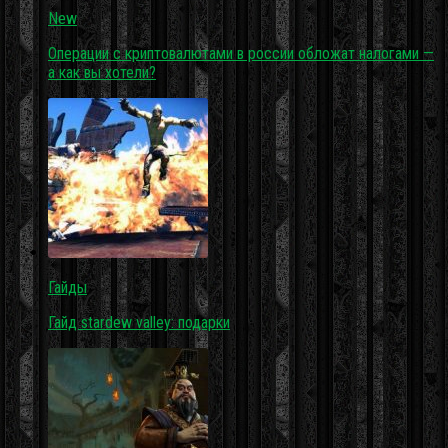
New
Операции с криптовалютами в россии обложат налогами —
а как вы хотели?
Гайды
Гайд stardew valley: подарки