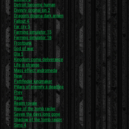
Detroit become human
Divinity original sin 2
Dragon's dogma dark arisen
Fallout 4
Far cry 5
Farming simulator 15
Farming simulator 18
Frostpunk
God of war
Gta 5
Kingdom come deliverance
Life is strange
Mass effect andromeda
New
Pathfinder kingmaker
Pillars of eternity ii deadfire
Prey
Rage
Realm royale
Rise of the tomb raider
Seven the days long gone
Shadow of the tomb raider
Sims 4