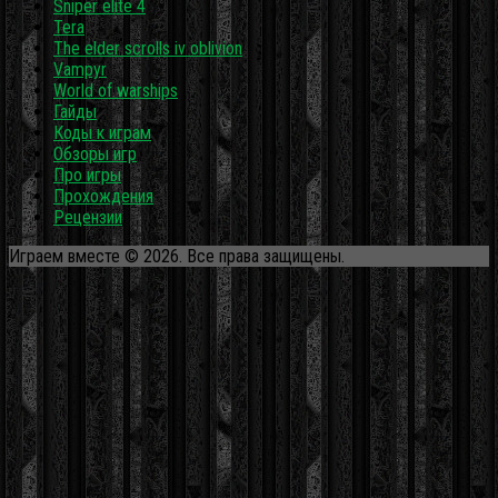
Sniper elite 4
Tera
The elder scrolls iv oblivion
Vampyr
World of warships
Гайды
Коды к играм
Обзоры игр
Про игры
Прохождения
Рецензии
Играем вместе © 2026. Все права защищены.