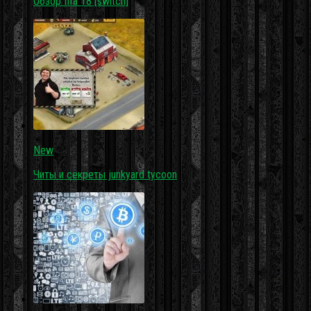
Обзор fifa 18 [switch]
New
Читы и секреты junkyard tycoon