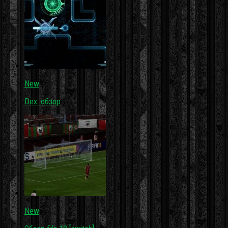
New
Dex: обзор
New