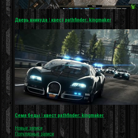
Дверь вникуда | квест pathfinder: kingmaker
Семя беды | квест pathfinder: kingmaker
Новые записи
Популярные записи