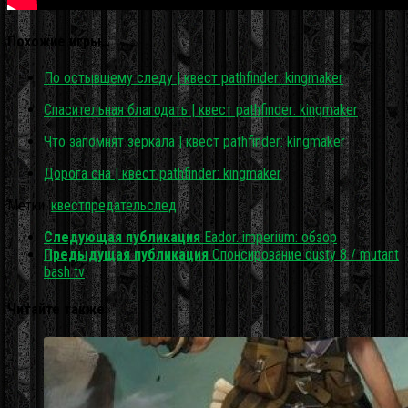
Похожие игры…
По остывшему следу | квест pathfinder: kingmaker
Спасительная благодать | квест pathfinder: kingmaker
Что запомнят зеркала | квест pathfinder: kingmaker
Дорога сна | квест pathfinder: kingmaker
Метки:
квест
предатель
след
Следующая публикация
Eador. imperium: обзор
Предыдущая публикация
Спонсирование dusty 8 / mutant
bash tv
Читайте также: