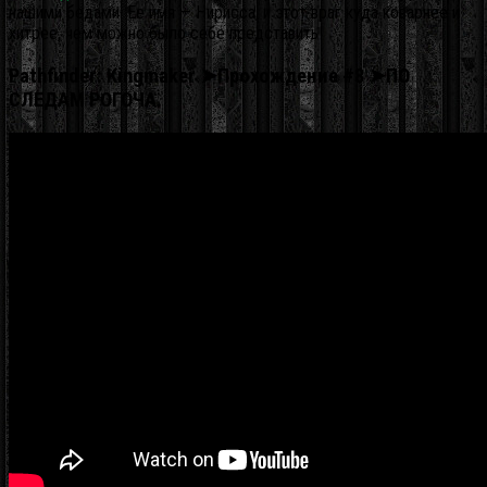
нашими бедами. Ее имя — Нирисса, и этот враг куда коварнее и
хитрее, чем можно было себе представить!
Pathfinder: Kingmaker ➤Прохождение #8 ➤ПО
СЛЕДАМ РОГОЧА.