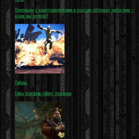
Операции с криптовалютами в россии обложат налогами —
а как вы хотели?
Гайды
Гайд stardew valley: подарки