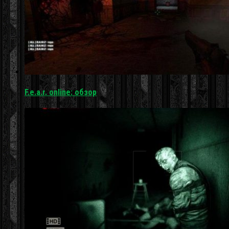
F.e.a.r. online: обзор