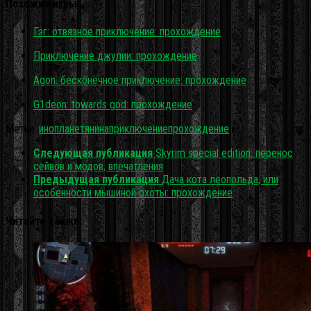
Похожие игры…
Гэг: отвязное приключение: прохождение
Приключение джулии: прохождение
Agon. бесконечное приключение: прохождение
G1deon: towards god: прохождение
Метки:
инопланетянина
приключение
прохождение
Следующая публикация
Skyrim special edition: перенос
сейвов и модов, впечатления
Предыдущая публикация
Дача кота леопольда, или
особенности мышиной охоты: прохождение
Читайте также: