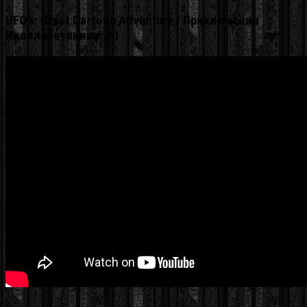
UFO’s: Great Cartoon Adventure / Приключения
Инопланетянина. #1