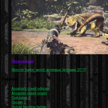
Прохождения
Monster hunter: world: интервью (игромир 2017)
Рубрики
Assassin's creed odyssey
Assassins creed origins
Civilization 6
Destiny 2
Detroit become human