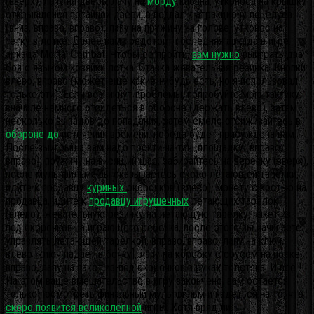
(вверх), лапу на дверь, лапу на
морду
кабана, утконоса на крышку
открывшейся потайной двери, в подвал к атракциону поцелуев
(вниз, вправо, вправо), лапу на пружину на голове, утконос на
тетку в лотке. Далее вам предстоит последняя аркада в игре:
аркада Mortal Combat. Чтобы ее пройти,
вам нужно
выиграть два
боя с языком хозяйки лотка. Ставка жевательная резинка. Кнопки:
влево, вправо (может еще какие-нибудь есть, но я использовал
только эти). Если возникнут проблемы, попробуйте мою тактику:
вначале немного отсидеться в обороне (держать влево), затем
несколько выпадов до попадания, затем смело отсиживайтесь в
обороне до
истечения времени: победа будет присуждена вам.
После выигрыша вам надо пройти на танцплощадку (вправо,
вправо), пружину на висящий шар, забирайтесь на веревку (вверх),
после мультфильма вы оказываетесь около летающей тарелки,
идите к продавцу
куриных
окорочков (влево), монету с костью на
продавца, идите к
продавцу игрушечных
летающих тарелок
(влево), жевательную резинку на летающую тарелку, пакет из-
под окорочков на играющего ребенка, после этого вы начинаете
управлять летающей тарелкой, вправо, вправо, лапу на ключ,
влево [ключ падает в бочку], лапу на коробку с соусом на полке,
вправо, лапу на пакет из-под окорочков в руках толстяка. И всё !!!
На этом ваше вмешательство в игру закончено. вам остается
только посмотреть финальный мультфильм и надеться на то, что
скоро появится великолепной
игры. Хотя вряд ли.