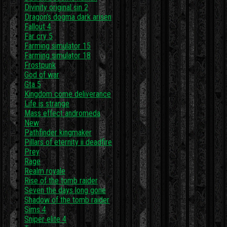
Divinity original sin 2
Dragon's dogma dark arisen
Fallout 4
Far cry 5
Farming simulator 15
Farming simulator 18
Frostpunk
God of war
Gta 5
Kingdom come deliverance
Life is strange
Mass effect andromeda
New
Pathfinder kingmaker
Pillars of eternity ii deadfire
Prey
Rage
Realm royale
Rise of the tomb raider
Seven the days long gone
Shadow of the tomb raider
Sims 4
Sniper elite 4