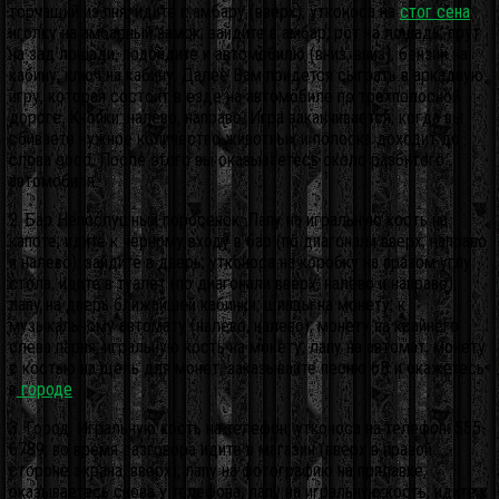
торчащий из пня; идите к амбару (вверх); утконоса на
стог сена
;
иголку на амбарный замок; зайдите в амбар; рот на лошадь; прут
на зад лошади; подойдите к автомобилю (вниз, вниз); бензин на
кабину; ключ на кабину. Далее Вам придется сыграть в аркадную
игру, которая состоит в езде на автомобиле по трехполосной
дороге. Кнопки: налево, направо. Игра заканчивается, когда вы
сбиваете нужное количество животных и полоска доходит до
слова good. После этого вы оказываетесь около разбитого
автомобиля.
2. Бар Непослушный поросенок. Лапу на игральную кость на
капоте; идите к черному входу в бар (по диагонали вверх, направо
и налево); зайдите в дверь; утконоса на коробку на правом углу
стола; идите в туалет (по диагонали вверх, налево и направо);
лапу на дверь ближайшей кабинки; щипцы на монету; к
музыкальному автомату (налево, налево); монету на крайнего
слева парня; игральную кость на монету; лапу на автомат; монету
с костью на щель для монет; заказывайте песню 6B и окажетесь
в
городе
.
3. Город. Игральную кость на телефон; утконоса на телефон: 555-
6789; во время разговора идите в магазин (вверх в правой
стороне экрана, вверх); лапу на фотографию на прилавке;
оказываетесь снова у телефона; лапу на игральную кость; идите к