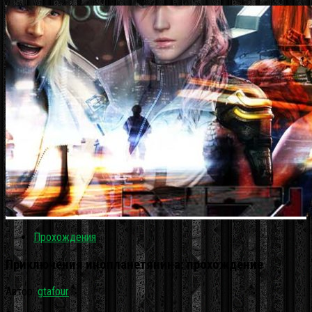
Прохождения
Приключения инопланетянина: прохождение
Автор:
gtafour
·