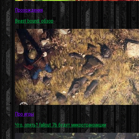
Прохождения
Beast bound: обзор
Про игры
Что, опять? fallout 76 будут микротранзакции