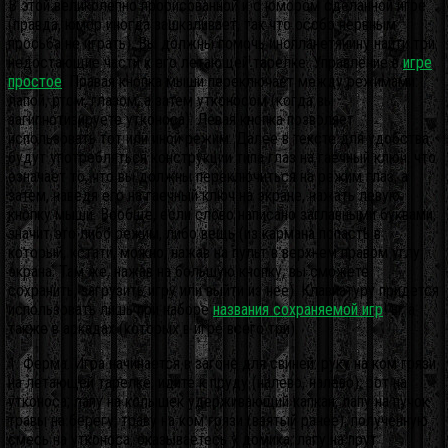
В этой великолепно прорисованной и с юмором сделанной игре
(правда, юмор иногда зашкаливает, так что особо нервным
просьба не играть). Вы должны помочь инопланетянину найти три
недостающие части к его летающей тарелке. Управление в
игре
простое
. Правая кнопка мыши переключает между режимами:
лапой, ртом, глазом, а затем утконосом (когда вы
загипнотизируете утконоса). Левая кнопка позволяет
использовать тот или иной режим. Далее в тексте для удобства
будут употребляться конструкции типа глаз на гаечный ключ, что
означает то, что вы должны переключиться на режим глаз, а
затем, наведя его на гаечный ключ на экране, нажать левую
кнопку мыши.
Вообще, если слово написано заглавными буквами,
значит это либо режим, либо вещь (из кармана попасть в
который, кстати, можно, нажав на пульт в верхнем правом углу
экрана. Там же, нажав на большую кнопку, вы сможете
сохранить, загрузить игру или выйти из нее). Клавиатуру придется
использовать лишь при наборе
названия сохраняемой игр
! ы, а
также в аркадах (которых в игре всего три).
1. Ферма. Игра начинается в загоне для свиней: руку на ком грязи
на летающей тарелке; идите к пруду (налево, налево); рот на
утконоса; лапу на колышек удерживающий капкан; лапу на пучок
травы на берегу; траву на ком грязи (взятый ранее); полученную
смесь на утконоса; оказываетесь у домика; лапу на прут