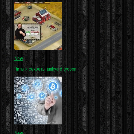
New
Читы и секреты junkyard tycoon
New