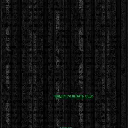
магазину, около которого сидят два парня (вверх в левой
стороне); рот на правого парня; лапу на сигару, которую он
протягивает; идите обратно к телефону (вниз); сигару на
утконоса; к магазину игрушек (вверх в правой стороне экрана);
гаечный ключ на правую часть колонки; лапу на мусорный бачок;
лапу на струю воды; лапу на шляпу; идите к другому магазину
(влево); шляпу на пилотку у ног левого парня; на стоянку машин
(влево); пилотку на старушку; лапу на банан; идите к входу в цирк
(вправо, вниз, вправо, вверх и вправо); билеты на тетку; заходите в
цирк (вправо, вверх); к клетке со слоном (вверх); игральную
кость на емкость с таблетками, к комнате клоуна (вниз, вверх
левее клетки слона), лапу на пакет из-под куриных окорочков, к
пивному лотку (вправо! ), утконоса на фигуру клоуна, пакет из-под
окорочков на кран в бочке (пока хозяин лотка не смотрит),
таблетку на пиво, обратно к комнате клоуна (налево),
фотографию на подметающего слона, пиво с таблеткой на
клоуна, лапу на клаксон, к обезьяне (направо, налево), банан на
обезьяну. После этого вам
придется играть еще
в одну аркаду.
Ваша цель набрать 20 долларов. Каждая пойманная монета 10
центов, купюра доллар, падение на кожуре банана -50 центов,
также 2 цента вычитается каждый определенный промежуток
времени. Кнопки: направо, налево, вверх. После игры и
мультфильма вы оказываетесь снова на ферме. 4. Ферма. К дому