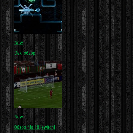
New
Dex: обзор
New
Обзор fifa 18 [switch]