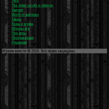
Tera
The elder scrolls iv oblivion
Vampyr
World of warships
Гайды
Коды к играм
Обзоры игр
Про игры
Прохождения
Рецензии
Играем вместе © 2026. Все права защищены.