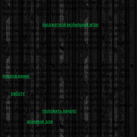
состояться встреча с неслучайным волшебником, который
наделит героя сверхъестественными силами. Дальше про сюжет
можно ничего не рассказывать.
Сложно отыскать в
бюджетной мобильной игре
неординарную
историю с интересными героями. В Storm Casters ее тоже нет,
но расстраиваться по этому поводу совершенно не нужно.
Динамичный геймплей и похвальная вариативность перетягивают
на себя внимание, заставляя особо не задумываться над
смыслом текстовых диалогов.
Основное занятие в Storm Casters — зачистка подземелий от
всякого сброда, их населяющего. Важно помнить правила. Итак,
прохождение
разбивается на отдельные главы. В каждой такой
главе имеется несколько зон. Зачистка каждой новой зоны
возможна только после истребления монстров из предыдущей.
На «
работу
» в каждой локации сначала отводится малое
количество секунд. Время закончилось, а герой не успел со
всеми поквитаться — добро пожаловать обратно в «предбанник»,
где придется вновь
положить начало
своему забегу.
Количество
времени для
разбирательств в каждой из зон
разрешено увеличивать путем улучшения соответствующего
«перка». Выбор оружия и распределение навыков героя