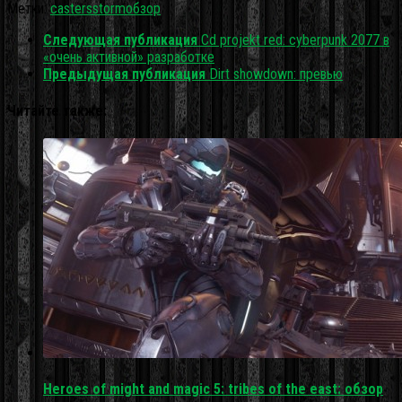
Метки:
casters
storm
обзор
Следующая публикация
Cd projekt red: cyberpunk 2077 в
«очень активной» разработке
Предыдущая публикация
Dirt showdown: превью
Читайте также:
Heroes of might and magic 5: tribes of the east: обзор