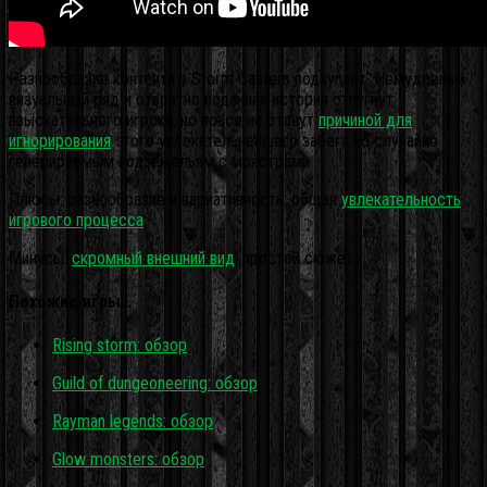
Разнообразие контента в Storm Casters подкупает. Немудреный
визуальный ряд и отвратно поданная история отпугнут
взыскательного игрока, но вовсе не станут
причиной для
игнорирования
этого увлекательнейшего забега по случайно
генерируемым подземельям с монстрами.
Плюсы: разнообразие и вариативность; общая
увлекательность
игрового процесса
.
Минусы:
скромный внешний вид
; простой сюжет.
Похожие игры…
Rising storm: обзор
Guild of dungeoneering: обзор
Rayman legends: обзор
Glow monsters: обзор