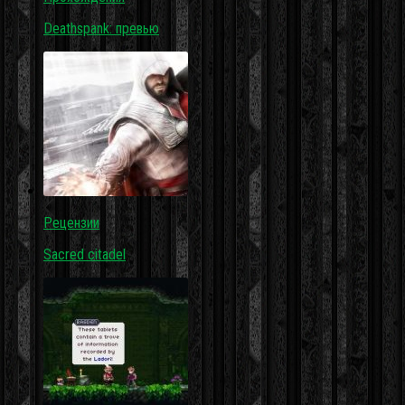
Deathspank: превью
Рецензии
Sacred citadel