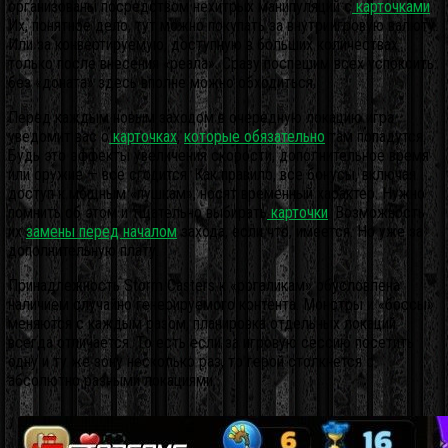
организованы посредством нехитрых манипуляций с
карточками
.
Их, понятное дело, тут можно покупать за внутриигровую валюту.
Или за конвертируемую, доступную в больших количествах
только после внесения «реала». Сразу поспешим всех успокоить:
без «доната» здесь вполне можно обходиться.
Перед каждым новым заходом в очередную локацию игра
уведомит вас о
карточках
,
которые обязательно
там попадутся.
Будь это эффекты увеличения скорости, дополнительное время
или оружие — все сгодится. Как правило, все бонусы, включая
доступ к мощным «пушкам», носят временный характер. Нужно
помнить об этом и тщательно выбирать
карточки
. Возможность
их
замены перед началом
захода, если что, имеется. Но уже за
дополнительную плату.
Принадлежность Storm Casters к «рогаликам» обусловлена
наличием случайно генерируемого контента. Монстры и «боссы»
меняются с каждым разом, планировка отдельных локаций
всегда отличается. То есть если за игровую сессию посетить
одну и ту же зону несколько раз, то герой столкнется с
абсолютно разными локациями.