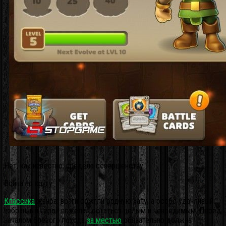
Нет, как известно, предела совершенству.
Война по кругу
Классика
жанра: враги сожгли родную хату, а особо удачливый
избранный герой пожелал остаться целым и невредимым. Перед
началом боевого похода
за местью
обязательно должна