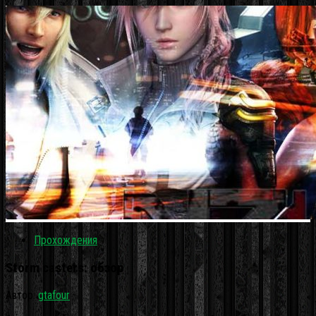
Прохождения
Storm casters: обзор
Автор:
gtafour
·