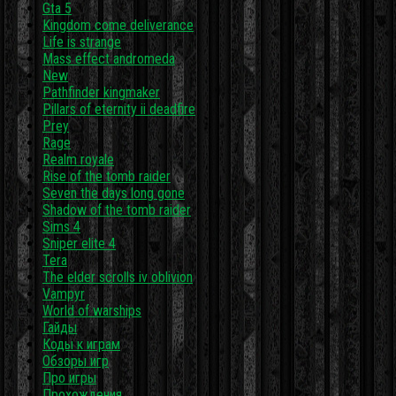
Gta 5
Kingdom come deliverance
Life is strange
Mass effect andromeda
New
Pathfinder kingmaker
Pillars of eternity ii deadfire
Prey
Rage
Realm royale
Rise of the tomb raider
Seven the days long gone
Shadow of the tomb raider
Sims 4
Sniper elite 4
Tera
The elder scrolls iv oblivion
Vampyr
World of warships
Гайды
Коды к играм
Обзоры игр
Про игры
Прохождения