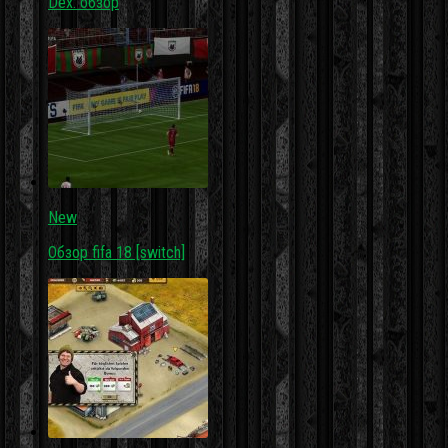
Dex: обзор
New
Обзор fifa 18 [switch]