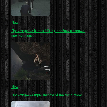
New
Прохождение hitman (2016). особняк в париже:
проникновение
New
Прохождение игры shadow of the tomb raider