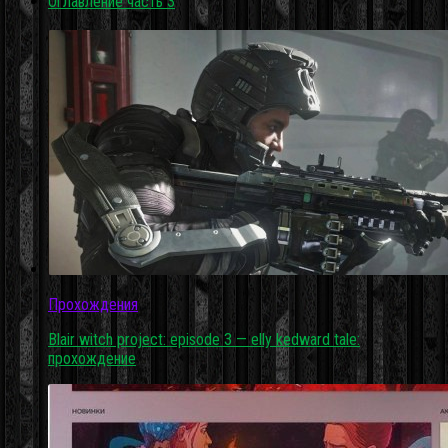
Оглавление часть 3
Прохождения
Blair witch project: episode 3 — elly kedward tale:
прохождение