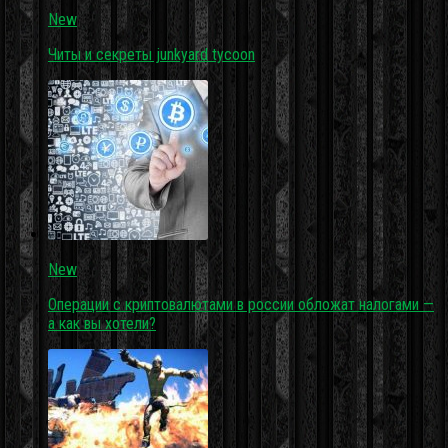
New
Читы и секреты junkyard tycoon
New
Операции с криптовалютами в россии обложат налогами —
а как вы хотели?