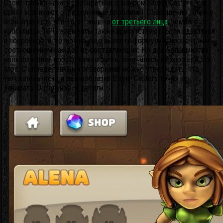
Стоит только начать разбираться с жанром Storm Casters, как
сразу возникают определенные проблемы. Совершенно точно в
этой игре есть что-то от экшена
от третьего лица
, немного от
«рогалика», RPG-элементы также присутствуют. Если вдаваться
в подробности, то можно еще вывести формулу с процентным
соотношением каждой из составляющих. Но для большинства
пользователей просто важно знать, получилась ли хорошей эта
игра. С определенными оговорками можно утверждать, что
увлекательности и разнообразия Storm Casters точно не
занимать.
Остальное — детали.