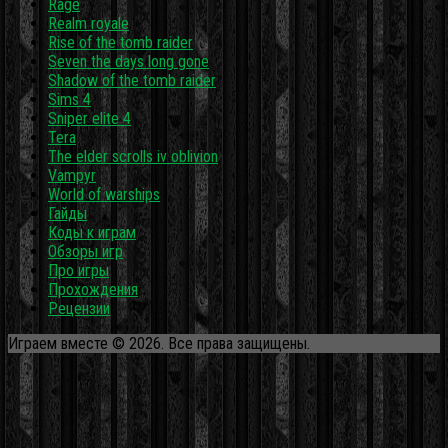
Rage
Realm royale
Rise of the tomb raider
Seven the days long gone
Shadow of the tomb raider
Sims 4
Sniper elite 4
Tera
The elder scrolls iv oblivion
Vampyr
World of warships
Гайды
Коды к играм
Обзоры игр
Про игры
Прохождения
Рецензии
Играем вместе © 2026. Все права защищены.