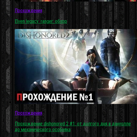
Прохождения
Elven legacy: ranger: обзор
Прохождения
Прохождение dishonored 2 #1: от долгого дня в дануолле
до механического особняка