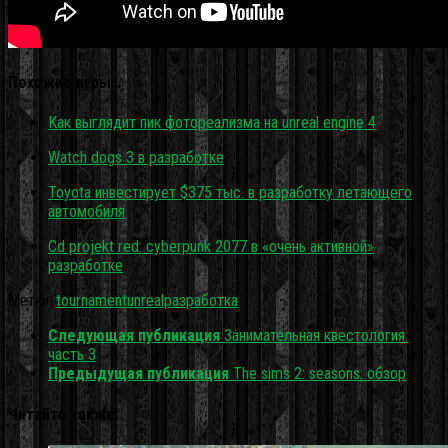
Похожие игры…
Как выглядит пик фотореализма на unreal engine 4
Watch dogs 3 в разработке
Toyota инвестирует $375 тыс. в разработку летающего
автомобиля
Cd projekt red: cyberpunk 2077 в «очень активной»
разработке
Метки:
tournament
unreal
разработка
Следующая публикация
Занимательная квестология.
часть 3
Предыдущая публикация
The sims 2: seasons: обзор
Читайте также: