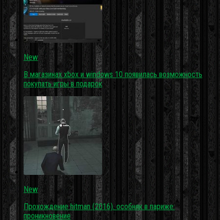
New
В магазинах xbox и windows 10 появилась возможность
покупать игры в подарок
New
Прохождение hitman (2016). особняк в париже:
проникновение