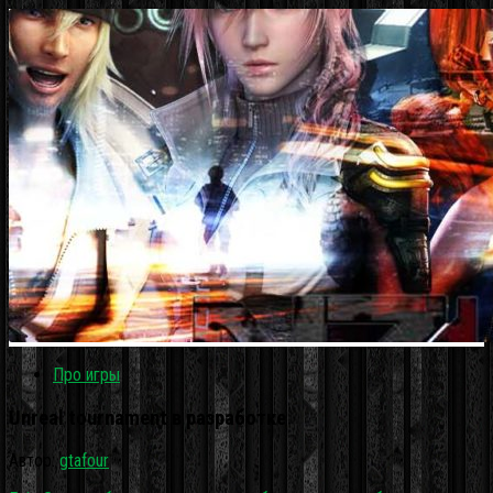
Про игры
Unreal tournament в разработке
Автор:
gtafour
·