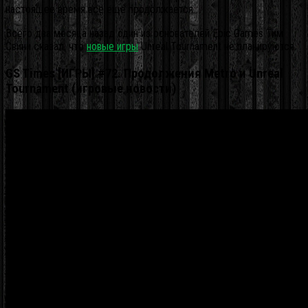
настоящее время все еще продолжается.
Всего два месяца назад один из основателей Epic Games Тим
Свини сказал, что
новые игры
Unreal Tournament не планируются.
GS Times [ИГРЫ] #72. Продолжения Metro и Unreal
Tournament (игровые новости)