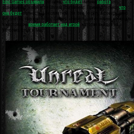
Epic Games объявила
сегодня,
что будет
начата
работа
по
совершенно новой игре Unreal Tournament. Примечательно,
что
она будет
полностью бесплатной. Не free-to-play, а совершенно
бесплатно, говорят в Epic Games. «Небольшая основная команда»
в настоящее
время работает над игрой
, которая выйдет на
Windows, Linux и Mac.