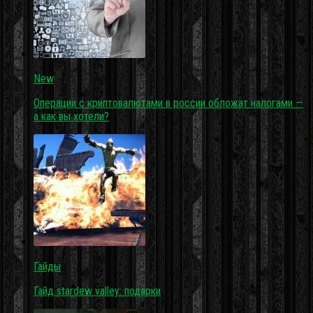
New
Операции с криптовалютами в россии обложат налогами —
а как вы хотели?
Гайды
Гайд stardew valley: подарки