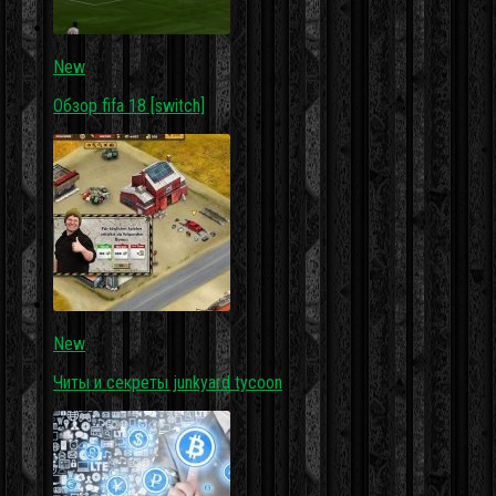
New
Обзор fifa 18 [switch]
New
Читы и секреты junkyard tycoon