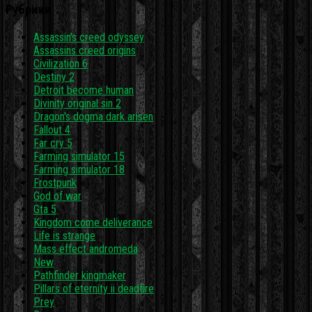
Рубрики
Assassin's creed odyssey
Assassins creed origins
Civilization 6
Destiny 2
Detroit become human
Divinity original sin 2
Dragon's dogma dark arisen
Fallout 4
Far cry 5
Farming simulator 15
Farming simulator 18
Frostpunk
God of war
Gta 5
Kingdom come deliverance
Life is strange
Mass effect andromeda
New
Pathfinder kingmaker
Pillars of eternity ii deadfire
Prey