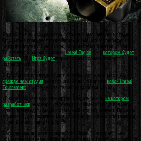
Разработка по игре началась сегодня, 8 мая, заявили в студии.
Epic Games планирует разработать новый Unreal Tournament в
сотрудничестве с Epic Games, сообществом фанатов Unreal
Tournament и разработчиками
Unreal Engine
4, на
котором будет
работать
UT.
«
Игра будет
верной своим корням», говорят
разработчики.
В Epic Games предупреждают, что пройдет много месяцев,
прежде чем студия
создаст играбельную версию
новой Unreal
Tournament
, — «это действительно разработка с нуля».
«В конечном итоге мы планируем создать рынок,
на котором
разработчики
, моддеры, художники и геймеры могут подарить,
купить или продать моды и различный игровой контент. Прибыль
от рынка будет поделена между разработчиком контента (мода)
и Epic Games», говорят в Epic.
Сегодняшние новости о разработке Unreal Tournament были
объявлены во время специального стрима в Twitch, который в