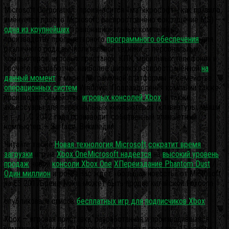
Microsoft Corporation (произносится «ма?йкрософт»; как правило,
именуется просто Microsoft; распространено сокращение MS) —
одна из крупнейших
транснациональных компаний по
производству проприетарного
программного обеспечения
для
различного рода вычислительной техники — персональных
компьютеров, игровых приставок, КПК, мобильных телефонов и
прочего, разработчик наиболее широко распространённой
на
данный момент
в мире программной платформы — семейства
операционных систем
Windows. Подразделения компании также
производят семейство
игровых консолей Xbox
, а также
аксессуары для персональных компьютеров (клавиатуры, мыши
и т.
д.). C 2012 года производит собственный планшетный
компьютер — Surface. Википедия
Читайте также:
Новая технология Microsoft
сократит время
загрузки
игр на
Xbox OneMicrosoft надеется
на
высокий уровень
продаж
новой
консоли Xbox One
XПереиздание Phantom Dust
/
Один миллион
игроковНас ждёт «большая новость» от Microsoft
на E3 2017Бренд Nokia может быть продан китайской Foxconn
опубликовала список
бесплатных игр для
подписчиков Xbox
Xbox — игровая приставка, разработанная и производившаяся
компанией Microsoft. Впервые поступила в продажу 15 ноября