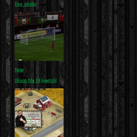
Dex: обзор
New
Обзор fifa 18 [switch]