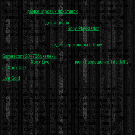
2001 года. Это первое самостоятельное выступление компании
Microsoft на
рынке игровых приставок
после совместного с
компанией SEGA проекта по разработке версии операционной
системы Windows CE
для игровой
приставки Dreamcast. Microsoft
Xbox напрямую конкурировала с
Sony PlayStation
2 и Nintendo
GameCube. Википедия
Читайте также:Microsoft
ведет переговоры с Sony
о
кроссплатформенностиВ сервис Xbox Game Pass добавят игры /
Gamescom 2017Объявлены
цены на Xbox One X в РоссииЛетняя
распродажа в
Xbox Live
начнется 30
июняРазрешение Titanfall 2
на Xbox One
X превысит 4k
Live Gold
на Xbox One
Xbox One — третья по счёту игровая приставка от компании
Microsoft, являющаяся преемником Xbox 360. Конкурентами Xbox
One среди игровых платформ восьмого поколения являются
PlayStation 4 от Sony Computer Entertainment и Wii U от Nintendo.
Анонсирована 21 мая 2013 года. Первые продажи приставки
начались в США, Канаде, Мексике, Бразилии, Австралии, Новой
Зеландии, Великобритании, Ирландии, Германии, Франции,
Австрии, Италии и Испании 22 ноября 2013 года, продажи в
России, Бельгии, Нидерландах, Швейцарии, Норвегии, Дании,