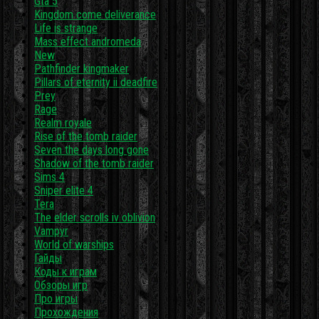
Gta 5
Kingdom come deliverance
Life is strange
Mass effect andromeda
New
Pathfinder kingmaker
Pillars of eternity ii deadfire
Prey
Rage
Realm royale
Rise of the tomb raider
Seven the days long gone
Shadow of the tomb raider
Sims 4
Sniper elite 4
Tera
The elder scrolls iv oblivion
Vampyr
World of warships
Гайды
Коды к играм
Обзоры игр
Про игры
Прохождения