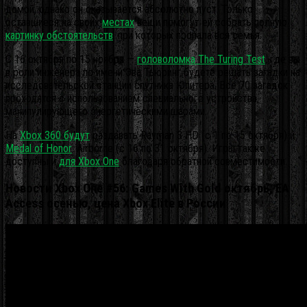
домой, однако он оказывается абсолютно пуст. Только
оставшиеся на своих
местах
вещи помогут ей собрать полную
картинку обстоятельств
, при которых пропала вся семья.
С 16 октября по 15 ноября —
головоломка
The Turing Test
, где вы
в роли инженера по имени Эва Тьюринг будете решать загадки на
исследовательской станции спутника Юпитера. Все 70 загадок
проходятся с использованием специального устройства,
манипулирующего энергетическими шарами.
На
Xbox 360 будут
раздавать Rayman 3 HD (с 1 по 15 октября) и
Medal of Honor
: Airborne (с 16 по 31 октября). Игры также
доступны и
для Xbox One
благодаря обратной совместимости.
Новости Xbox One #56: Games With Gold октябрь, EA
Access осенью, цена Xbox Elite в России