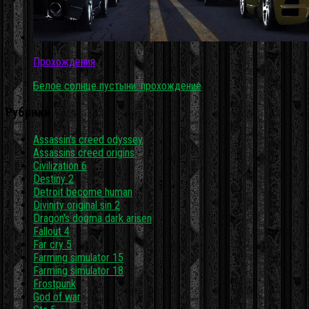
Прохождения
Белое солнце пустыни: прохождение
Рубрики
Assassin's creed odyssey
Assassins creed origins
Civilization 6
Destiny 2
Detroit become human
Divinity original sin 2
Dragon's dogma dark arisen
Fallout 4
Far cry 5
Farming simulator 15
Farming simulator 18
Frostpunk
God of war