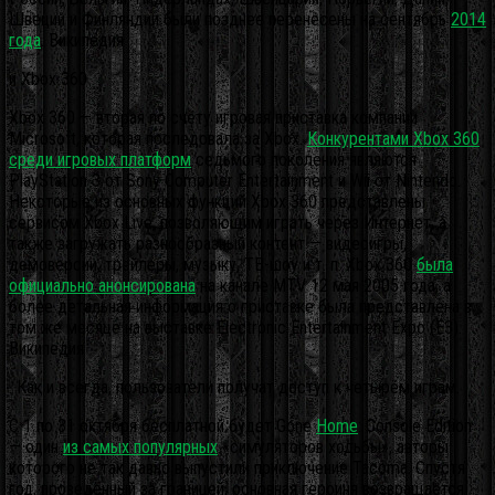
Швеции и Финляндии были позднее перенесены на сентябрь
2014
года
. Википедия
и Xbox 360
Xbox 360 — вторая по счёту игровая приставка компании
Microsoft, которая последовала за Xbox.
Конкурентами Xbox 360
среди игровых платформ
седьмого поколения являются
PlayStation 3 от Sony Computer Entertainment и Wii от Nintendo.
Некоторые из основных функций Xbox 360 представлены
сервисом Xbox Live, позволяющим играть через Интернет, а
также загружать разнообразный контент — видеоигры,
демоверсии, трейлеры, музыку, ТВ-шоу и т. п. Xbox 360
была
официально анонсирована
на канале MTV 12 мая 2005 года, а
более детальная информация о приставке была представлена в
том же месяце на выставке Electronic Entertainment Expo (E3).
Википедия
. Как и всегда, пользователи получат доступ к четырём играм.
С 1 по 31 октября бесплатной будет Gone
Home
: Console Edition
— один
из самых популярных
«симуляторов ходьбы», авторы
которого не так давно выпустили приключение Tacoma. Спустя
год, проведённый за границей, основная героиня возвращается