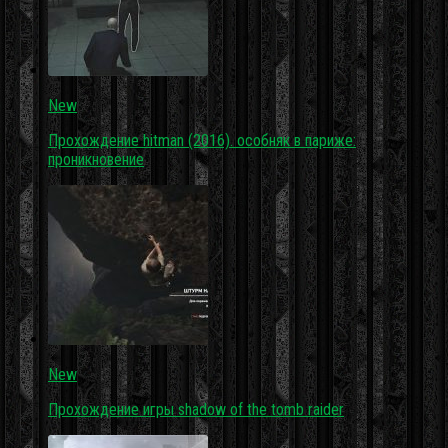
New
Прохождение hitman (2016). особняк в париже:
проникновение
New
Прохождение игры shadow of the tomb raider