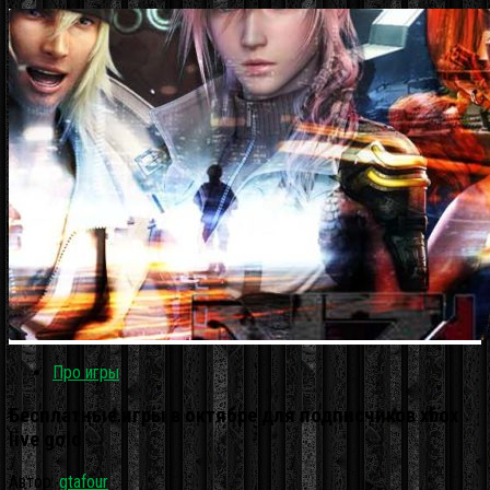
Про игры
Бесплатные игры в октябре для подписчиков xbox
live gold
Автор:
gtafour
·