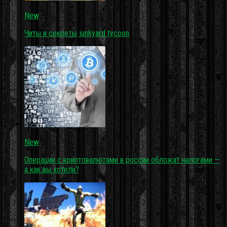
New
Читы и секреты junkyard tycoon
New
Операции с криптовалютами в россии обложат налогами —
а как вы хотели?