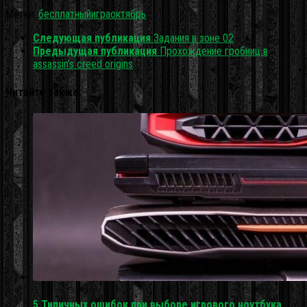
Метки:
бесплатный
игра
октябрь
Следующая публикация
Задания в зоне 02
Предыдущая публикация
Прохождение гробниц в
assassin’s creed origins
Читайте также:
5 Типичных ошибок при выборе игрового ноутбука