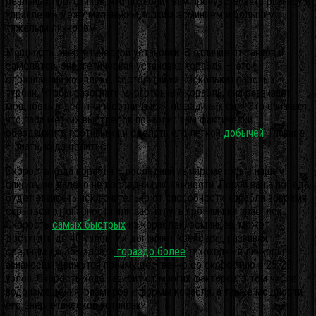
реальных прототипов, что позволит вам прочувствовать разницу в
управлении межу маленьким, юрким эсминцем и большим,
тяжёлым линкором.
Мощность энергетической установки. В отличие от танков и
самолётов, энергетическая установка корабля — это
сложнейший комплекс, состоящий из нескольких паровых
турбин. Чтобы разогнать многотонный корабль, она развивает
мощность в десятки и сотни тысяч лошадиных сил! Это означает,
что пара метких выстрелов позволит вам фактически
обездвижить противника и сделать его легкой
добычей
. Главное
– знать, куда целиться.
Скорость хода корабля – последний из параметров в нашем
списке, но далеко не последний по важности. Порой ваша победа
будет зависеть исключительно от способности корабля вовремя
скрыться от опасности или застигнуть противника врасплох.
Скорость
самых быстрых
из кораблей, эсминцев, может
достигать до 40 узлов. Их догоняют крейсеры, развивая
среднем до 35 узлов, а
гораздо более
тихоходные линкоры и
авианосцы движутся преимущественно со скоростью в 25-28
узлов. Скорость хода зависит от многих факторов, в том числе
водоизмещения, размеров и формы корабля, а также мощности
его энергетической установки.