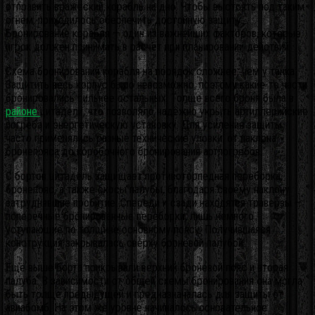
отправить вражеский корабль на дно. Чтобы выстоять под таким
огнём, приходилось обеспечить достойную защиту.
Бронирование корабля — один из важнейших факторов, которые
игрок должен принимать в расчёт при планировании действий.
Схема бронирования корабля на порядок сложнее, чем у танка.
Защитить весь корпус было невозможно, поэтому какие-то части
бронировались сильнее остальных. Толще всего броня была в
районе
цитадели, что позволяло надёжно укрыть артиллерийские
погреба и энергетическую установку. Для усиления защиты
часто применялись разные технические уловки: от наклона
бронепояса до коробочного бронирования артпогребов.
С бортов цитадель защищает противоторпедная переборка,
бронепояс, а также скосы палубы, благодаря своему наклону
затруднявшие пробитие. Спереди и сзади находятся траверзы —
поперечные бронированные переборки, лишь немного
уступающие по толщине основному поясу. Получившаяся
конструкция закрывалась сверху броневой палубой.
Ещё выше борта прикрывали верхний броневой пояс и вторая
палуба. В зависимости от общей схемы бронирования она могла
быть толще предыдущей и предназначалась для защиты от
авиабомб. На этом же уровне начиналось основательное