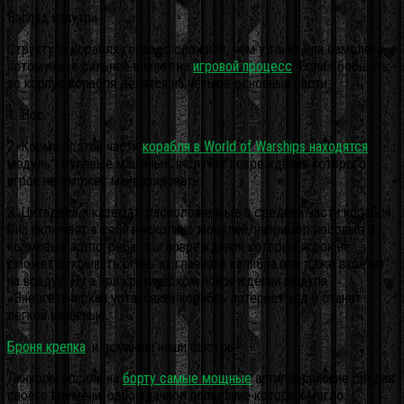
Взгляд изнутри
Структура корабля гораздо сложнее, чем у танка или самолёта, а
потому ещё сильнее влияет на
игровой процесс
. Если обобщить,
то корпус корабля делятся на четыре основные части:
1. Нос.
2. Корма. В этой части
корабля в World of Warships находятся
модуль «Рулевые машины», в случае повреждения которого
игрок не сможет маневрировать.
3. Цитадель и каземат, расположенные в средней части корабля.
Она включает в себя несколько модулей, например носовые и
кормовые артпогреба, при повреждении которых игрок не
сможет открывать огонь из главного калибра или даже взлетит
на воздух. Ну а при критическом повреждении модуля
«Энергетическая установка» корабль потеряет ход и станет
лёгкой мишенью.
Броня крепка
, и эсминцы наши быстры!
Линкоры носили на
борту самые мощные
артиллерийские орудия
своего времени, одно удачное попадание которых могло