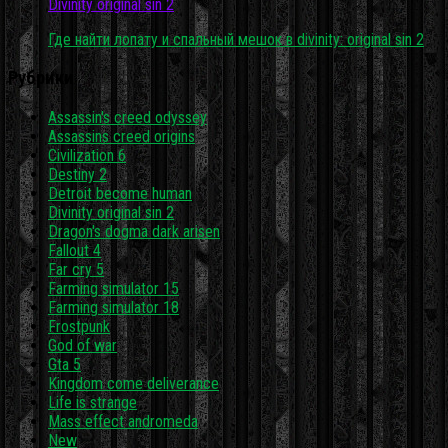
Divinity original sin 2
Где найти лопату и спальный мешок в divinity: original sin 2
Рубрики
Assassin's creed odyssey
Assassins creed origins
Civilization 6
Destiny 2
Detroit become human
Divinity original sin 2
Dragon's dogma dark arisen
Fallout 4
Far cry 5
Farming simulator 15
Farming simulator 18
Frostpunk
God of war
Gta 5
Kingdom come deliverance
Life is strange
Mass effect andromeda
New