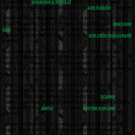
Каждый класс
кораблей в World of
Warshipsобладает своим
характером и уникальным преимуществом
для борьбы
с врагами.
Несмотря на неповторимую специфику, у всех кораблей есть
общие параметры, которые и станут определяющими в
морском
бою
. Наша статья поможет вам с легкостью ориентироваться в
игровом доке WorldofWarships и подобрать
для себя подходящий
корабль!
Водоизмещение. Основной параметр, характеризующий массу
корабля. Например, самые крупные корабли – линкоры и
авианосцы – обычно имеют водоизмещение от 20000 до 70000
тонн.
В игре этот параметр будет напрямую влиять на количестве
очков живучести и отображаться полоской HP.
Осадка, то есть глубина подводной части. Она влияет на то,
насколько близко корабль сможет подходить к берегу.
Например, благодаря своему небольшому весу и
осадке
,
эсминцы способны ходить по мелководью и незаметно заходить
на атаку из уголков
карты
, недоступным
другим классам
кораблей.
Размерения или попросту размеры корабля: длина, ширина и
осадка. В игре все модели точно соответствуют размерам