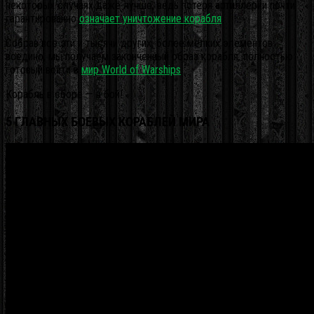
некоторых случаях даже лучше, ведь потеря артиллерии почти
гарантированно
означает уничтожение корабля
.
Собрав все эти и тысячи других, более мелких элементов
воедино, мы получаем законченный образ корабля, полностью
готовый войти в
мир World of Warships
.
Корабль в сборе — в бой!
5 ГЛАВНЫХ БОЕВЫХ КОРАБЛЕЙ МИРА