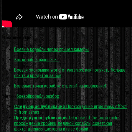
Похожие игры…
Боевые корабли через прицел камеры
Как корабль назовёте…
Боевая экономика world of warships. как получать больше
опыта и кредитов за бой
Болевые точки корабля. стреляй на поражение!
Метки:
боевой
корабль
разбор
Следующая публикация
Прохождение игры mass effect
3: from ashes
Предыдущая публикация
Гайд rise of the tomb raider:
прохождение гробниц ледяной корабль, советская
шахта, древняя цистерна и глас божий