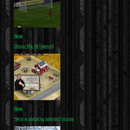
New
Обзор fifa 18 [switch]
New
Читы и секреты junkyard tycoon