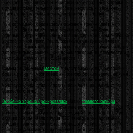
бронирование барбетов. В кораблях более поздней постройки
орудия вспомогательного калибра выносились на верхнюю
палубу, а потому защищались листами лёгкой брони.
Ну а корма и нос обшивались в основном тонкими листами
корабельной стали. Рулевые механизмы бронировались
отдельно внутри кормы или же внешне с применением листов из
высокопрочной стали. Расположенные в центральной части
корпуса противоторпедные були не только предназначались для
дополнительной защиты, но и добавляли кораблю плавучести, а в
некоторых случаях — и остойчивости.
Самым защищённым
местом
в надстройках была, безусловно,
боевая рубка — «мозг корабля», которая бронировалась не хуже
цитадели. Остальная часть обшивалась корабельной
конструкционной сталью, практически не защищавшей от
вражеского огня.
Особенно хорошо бронировались
башни
главного калибра
корабля. Артиллерийское вооружение включало в себя пушки ГК,
вспомогательные и казематные орудия. Защиту от вражеской
авиации обеспечивали орудия ПВО: тяжёлые универсальные
орудия и зенитные автоматы небольшого калибра. Орудия ГК
всегда защищались так же надёжно, как и цитадель, а в