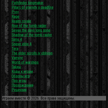
Pathfinder kingmaker
Pillars of eternity ii deadfire
Prey
Rage
Realm royale
Rise of the tomb raider
Seven the days long gone
Shadow of the tomb raider
Sims 4
Sniper elite 4
Tera
The elder scrolls iv oblivion
Vampyr
World of warships
Гайды
Коды к играм
Обзоры игр
Про игры
Прохождения
Рецензии
Играем вместе © 2026. Все права защищены.