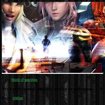
World of warships
Что такое боевой корабль? разбор по винтикам.
Автор:
gtafour
·