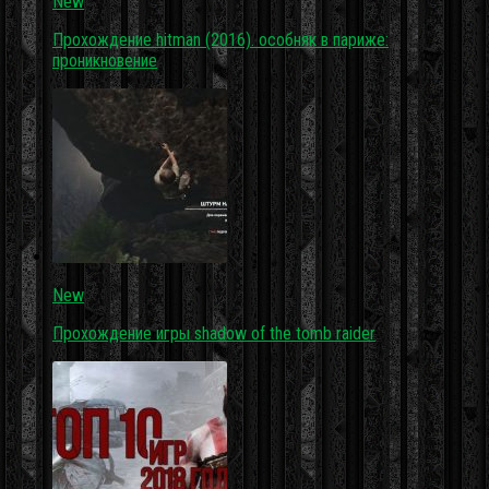
New
Прохождение hitman (2016). особняк в париже:
проникновение
New
Прохождение игры shadow of the tomb raider