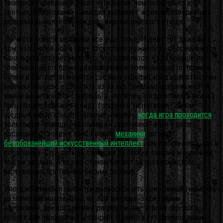
топорное управление бесит чуть более чем полностью, и, в-
третьих, безобразная анимация вызывает желание отвернуться
во время выполнения каждого акробатического этюда.
По части боевой механики все еще хуже. И дело тут даже не в
том, что любой бой в виду отсутствия режиссуры оборачивается
банальным отстрелом всего, что шевелится. Куда больше по
этой части бьют плохо реализованные возможности шутеринга.
Зачем в Damnation имеется система укрытий, когда расставлены
«нычки» абы как, а стрелять из-за них банально невозможно? А
зачем возможность стрельбы в «полете», когда поймать врага в
прицел сверхсложно в виду топорного управления? Зачем
щедрый набор концептуальных «пушек»,
когда игра проходится
только при помощи револьвера и дробовика? Ну и в роли
последнего гвоздя в гроб боевой
механики
загоняет
безобразнейший искусственный интеллект
, как противников, так и
соратников. Стрелять по стоящим по стойке смирно манекенам –
это уж увольте. А вот по стенам бегают за протагонистом
виртуальные противники весьма хорошо.
Иногда Damnation пытается разнообразить однотипный геймплей
различными маленькими, но запланировано приятными
«фишками», предоставляя в распоряжение игрока парового
робота или паровой же мотоцикл. Однако и тут разработчики