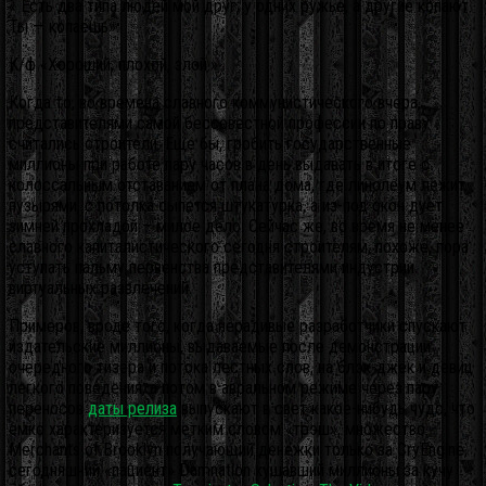
« Есть два типа людей мой друг: у одних ружье, а другие копают.
Ты — копаешь».
К/ф «Хороший, плохой, злой.»
Когда то, во времена славного коммунистического вчера,
представителями самой бессовестной профессии по праву
считались строители. Еще бы, гробить государственные
миллионы при работе пару часов в день выдавать в итоге с
колоссальным отставанием от плана дома, где линолеум лежит
пузырями, с потолка сыпется штукатурка, а из-под окон дует
зимней прохладой – милое дело. Сейчас же, во время не менее
славного капиталистического сегодня строителям, похоже, пора
уступать пальму первенства представителями индустрии
виртуальных развлечений.
Примеров, вроде того, когда нерадивые разработчики спускают
издательские миллионы, выдаваемые после демонстрации
очередного тизера и потока лестных слов, на блэк-джек и девиц
легкого поведения, а потом в авральном режиме через пару
переносов
даты релиза
выпускают в свет какое-нибудь чудо, что
емко характеризуется метким словом «трэш», множество.
Merchants of Brooklyn получающий денежки только за CryEngine,
сегодняшний «пациент» Damnation кушавший миллионы за кучу