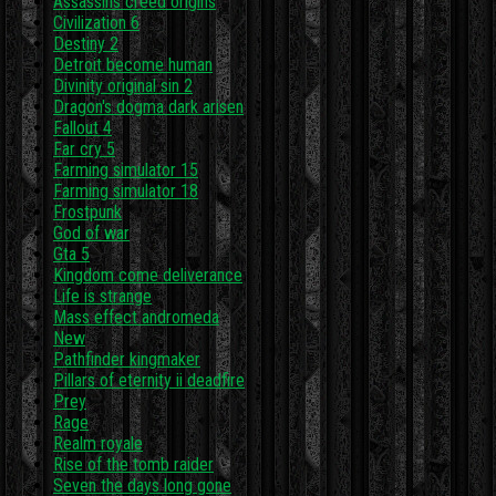
Assassins creed origins
Civilization 6
Destiny 2
Detroit become human
Divinity original sin 2
Dragon's dogma dark arisen
Fallout 4
Far cry 5
Farming simulator 15
Farming simulator 18
Frostpunk
God of war
Gta 5
Kingdom come deliverance
Life is strange
Mass effect andromeda
New
Pathfinder kingmaker
Pillars of eternity ii deadfire
Prey
Rage
Realm royale
Rise of the tomb raider
Seven the days long gone