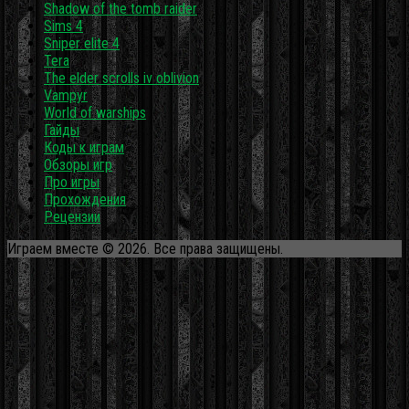
Shadow of the tomb raider
Sims 4
Sniper elite 4
Tera
The elder scrolls iv oblivion
Vampyr
World of warships
Гайды
Коды к играм
Обзоры игр
Про игры
Прохождения
Рецензии
Играем вместе © 2026. Все права защищены.