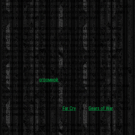
штампованным «голливудским» злодеем. К слову, штампов
сторилайн в Damnation более чем достаточно: будет тут и зомби-
вирус, и похищенная девушка, и много-много пафоса. Но даже в
таком виде сюжет остается на уровне «крепкий».
Со стимпанком (или паропанком) все гораздо лучше. В мире
Damnation нашлось место и различным механизмам на пару, и
футуристическими стим-машинам, и мрачным антуражам. А,
поскольку, разработчики здорово смешали стимпанк со
стилистикой вестерна, то игра и вовсе по части вселенной
смотрится цельно, оригинально, свежо и самобытно. А это в
положительном ключе влияет и на игровую атмосферу: в
Damnation действительно «пыльно», «душно», тоскливо и угрюмо,
но, только, в положительном смысле всех этих слов – на лицо
дух обреченности
огромной
страны и отваги редких
представителей храбрых мира сего. Созданный разработчиками
уникальный и интересный мир заслуживает того, чтобы на его
просторах развернулась действительно эпическая игра, а не то,
что развернулось. Сеттинг заслуживает чего-то большего, чего-
то сравнимого по масштабу с
Far Cry
2, и с
Gears of War
по части
постановки геймплея.
Однако и в этом аспекте разработчикам элементарно не хватило
умения или трудолюбия. Дизайн игровых локаций, хоть и