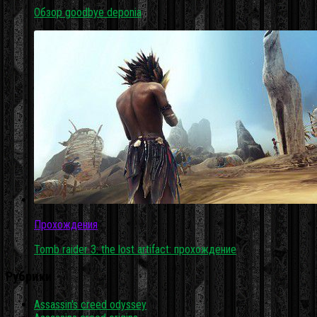
Обзор goodbye deponia
Прохождения
Tomb raider 3: the lost artifact: прохождение
Рубрики
Assassin's creed odyssey