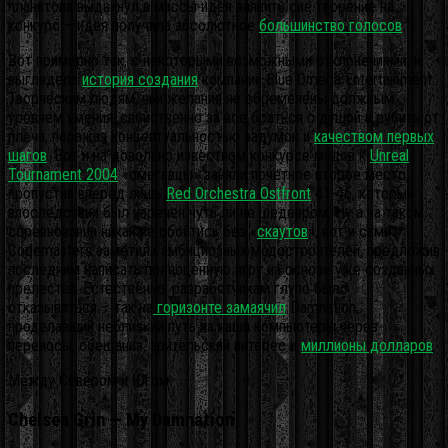
планктона выдвинул в массы идея заявить сие творение на
конкурс – идея получила абсолютное
большинство голосов
.
Вот примерно так, с некоторыми возможными отклонениями, и
выглядела
история создания
компании Blue Omega Entertainment.
Творческим людям, чьи желания не обременены должным
уровнем умения, свойственно за все браться с душой и рубить от
плеча, поражая концептуальностью задумок и
качеством первых
шагов
. Вот и на довольно известном конкурсе модов к
Unreal
Tournament 2004
«омегавцы» заняли почетное второе место,
пропустив вперед лишь
Red Orchestra Ostfront
41-45, который
впоследствии был наречен чуть ли не шедевром. Ну а на таком
соревновании никак не обойтись без «
скаутов
», вот и сами
Codemasters заметили амбициозных модостроителей, предложив
последним написать полноценную игру на основе уже созданных
прелестей. Естественно, разработчикам глупо было
отказываться – так на
горизонте замаячил
Damnation,
проделавший неблизкий путь на наши компьютеры через
переносы, обещания, зрительский интерес и
миллионы долларов
.
Между Севером и Югом
Chelsea Grin — My Damnation