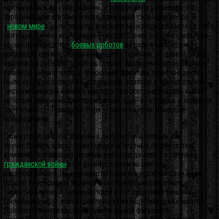
не сменились на «эру дизеля», а продолжили развиваться с
паровыми двигателями в виде движущей силы прогресса. В
«
новом мире
» роль технологического монополиста взяла на себя
могущественная корпорация Prescott Steam Industries, которая
кроме производства
боевых роботов
на пару и шестеренках,
продавала оружие обоим воюющим сторонам, не давала бойне
закончится победой одной из сторон, одновременно вынашивая
планы по захвату власти. Воюющим фронтам, понятное дело,
было не до дел какой-то корпорации, поэтому и против планов
честолюбивого и алчного мистера Прескотта пришлось выйти
простым американским труженикам, один из которых и является
протагонист – Гамильтон Рурк – светоч кармы и мессия-
освободитель.
Сюжет сам по себе довольно любопытный, потому как
поучаствовать в восстании гордых и честных людей против
компании, клепающей паровых роботов, да еще и в сеттинге
гражданской войны
всегда интересно и не шибко
распространено. Но сценаристы сами же угробили свои идеи
просто безобразной подачей и бестолковым развитием
сюжетной ниточки: главный герой и его соратники безлики,
гремящая вокруг война практически не ощутима, даже мистер
Прескотт смотрится не монументальной фигурой, а