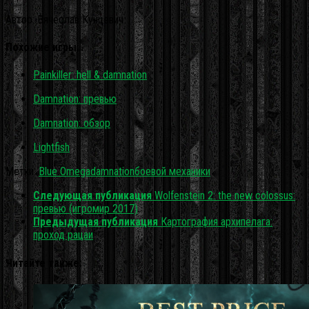
Автор: Вячеслав Кунцевич
Похожие игры…
Painkiller: hell & damnation
Damnation: превью
Damnation: обзор
Lightfish
Метки:
Blue Omega
damnation
боевой механики
Следующая публикация
Wolfenstein 2: the new colossus:
превью (игромир 2017)
Предыдущая публикация
Картография архипелага:
проход рацаи
Читайте также: