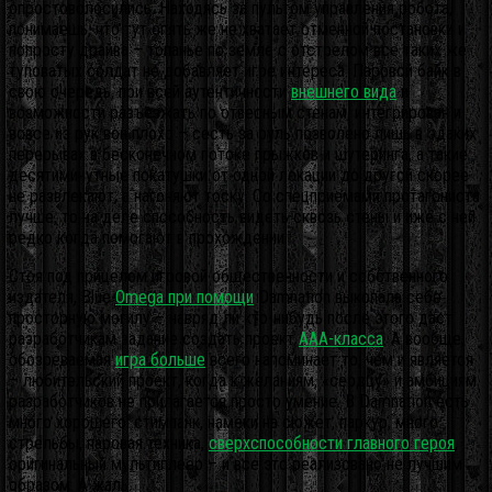
опростоволосились. Находясь за пультом управления робота,
понимаешь, что тут опять же не хватает отменной постановки и
попросту драйва – топанье по земле с отстрелом все таких же
туповатых солдат не добавляет игре интереса. Паровой байк в
свою очередь, при всей аутентичности
внешнего вида
и
возможности разъезжать по отвесным стенам, интегрирован и
вовсе из рук вон плохо – сесть за руль позволено лишь в эдаких
перерывах в бесконечном потоке прыжков и шутеринга, а такие
десятиминутные покатушки от одной локации до другой скорее
не развлекают, а нагоняют тоску. Со спецприемами протагониста
лучше, то на деле способность видеть сквозь стены и иже с ней
редко когда помогают в прохождении.
Стоя под прицелом игровой общественности и собственного
издателя, Blue
Omega при помощи
Damnation выкопала себе
просторную могилу – навряд ли кто-нибудь после этого даст
разработчикам задание создать проект
ААА-класса
. А вообще,
обозреваемая
игра больше
всего напоминает то, чем и является
– любительский проект, когда к желаниям, «сердцу» и амбициям
разработчиков не прилагается просто умение. В Damnation есть
много хорошего: стимпанк, намеки на сюжет, паркур, много
стрельбы, паровая техника,
сверхспособности главного героя
,
оригинальный мультиплеер – и все это реализовано не лучшим
образом. А жаль.