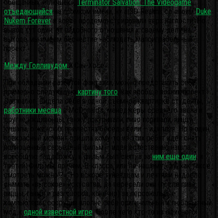
обещанных «плюшек»,
Terminator Salvation: The Videogame
отъедающийся
на громком имени, ну а 3D Realms со своим
Duke
Nukem Forever
и вовсе продемонстрировали верх наглости. Но
вывод тут один: от подобного отношения к своему делу на
выходе мы имеем бесчестие наблюдать малоиграбельный
проект.
Между Голливудом
и Сан-Хосе
При обладании развитой фантазии, можно представить себе
примерно следующую
картину того
, как вообще возник проект
Damnation. Сидели себе в одной съемной квартирке студенты,
работники месяца
в McDonald’s, менеджеры среднего звена и
другие иждивенцы, ганжу покуривали, пиво попивали, пиццу
кушали, о женских прелестях беседы вели – идиллия. Но в один
прекрасный момент пришла кому-то из этих ребят идея снять
полноценный серьезный фильм – идея естественно нашла
всеобщую поддержку, и фильм был снят, а за
ним еще один
, и
третий. Фильмы, причем, B-класса, или по-нашему «фу, как такое
смотреть можно!?». Но вскоре тунеядцам и лентяям надоело
снимать «высокое» искусство, да пересели они (после пива,
пиццы, ганжи и разговоров, конечно) за персональные
компьютеры, соорудив вполне себе оригинальный и любопытный
мод к
одной известной игре
. После чего кто-то из офисного