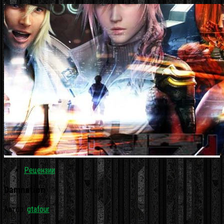
Рецензии
Damnation
Автор:
gtafour
·