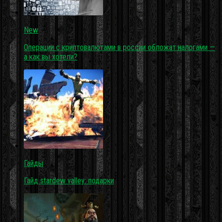
New
Операции с криптовалютами в россии обложат налогами —
а как вы хотели?
Гайды
Гайд stardew valley: подарки