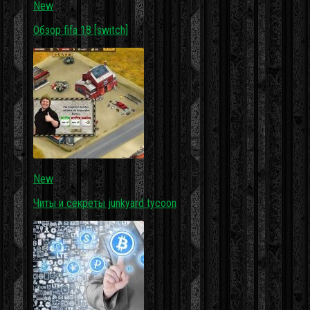
New
Обзор fifa 18 [switch]
New
Читы и секреты junkyard tycoon