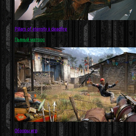
Pillars of eternity ii deadfire
Пьяный матрос
Обзоры игр