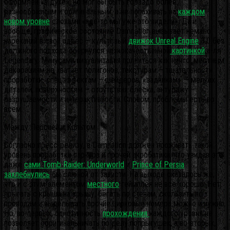
оформлен «в духе», но мог бы быть гораздо более
разнообразным и оригинальным, а не попахивать на
каждом
новом уровне
словами «где-то мы уже это видели». Да и
вообще, графическое состояние Damnation вызывает немало
нареканий в свой адрес – культовый
движок Unreal Engine
3.0 без
должного подхода обернулся низкокачественной
картинкой
а-ля
Legendary. Минусами визуализация полниться как ничто: местным
декорациям не хватает полигонов, текстурам – тщательности
проработки, спецэффектам – шейдеров, «задникам» — мелких
деталей, поверхностям – отсутствия блеска, антуражу –
разрушаемости и интерактивности. Словом, проблемы есть во
всем.
Между Персией и Кольтом
Согласно пресс-релизу, в Damnation должен проживать такой
уровень проработки паркура и прочей акробатики, что увидав это
даже
сами Tomb Raider: Underworld
и
Prince of Persia
захлебнулись
бы слюной от зависти. На выходе оказалось же,
что и с этим элементом
местного
геймплея не все хорошо. Нет,
прыгать с крыши на крышу, бегать по стенам, скользить по
проводам и выделывать прочие цирковые номера можно и нужно.
Но, во-первых, однотипность
прохождения
каждого уровня не
позволяет соригинальничать по делу попрыгушек, а во-вторых,