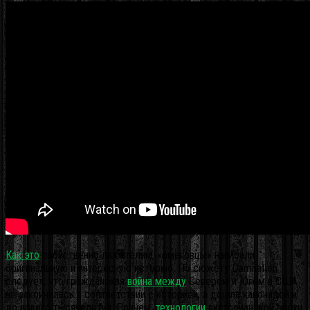
Как это
свойственно любителям, «омеговцы» написали
оригинальную и интересную историю. По сюжету Damnation
следует, что гражданская
война между
Севером и Югом в США
не закончилась в соответствии с историей, а дошла канонадой и
до нового тысячелетия. Причем,
технологии
викторианской эпохи