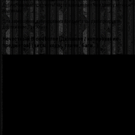
Дублированные предметы часто взвешивают на единицу меньше
оригинала.
Для завершения дублирования предмета вы разблокируете
достижение The Knave.
Нечестный Bloodborne [Дюпание / копирование
предметов] (читы, коды, гличи, баги…)