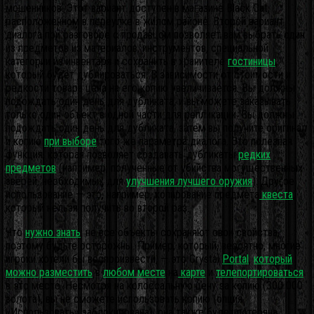
мошенников. Этот вариант доступен в магазине Black Cat,
расположенном в переулке в жилом районе. Второй вариант
диалога при разговоре с продавцом позволяет вам выбрать один
из предметов из материалов, инструментов, специальной
категории из инвентаря и сохранить в хранителе
гостиницы
,
который будет дублироваться. В зависимости от стоимости и
редкости товара цена на его копию увеличивается. Вы должны
подождать один день для дубликата, и вы можете заказывать
только один объект в одной части для репликации.
Вы должны
подождать один день для дубликата, затем вы получите оригинал
и копию
при выборе
того же параметра диалога. Это полезная
функция, которая позволяет создавать дубликаты
редких
предметов
(например, полученные от убийства могущественных
зверей, необходимых для
улучшения лучшего оружия
). Другое
использование — это, например, копирование предмета
квеста
,
который нельзя получить во второй раз.
Что
нужно знать
: не все объекты сохраняют свои свойства,
поэтому будьте осторожны. Пример, который, вероятно, многие
игроки хотели бы воспроизвести, — это Crystal
Portal
,
который
можно разместить
в
любом месте
на
карте
и
телепортироваться
в это место. Несмотря на колоссальную цену за копию (300 000
золота), вы не сможете использовать копию (опция
«Использовать» заблокирована), она также будет потеряна.