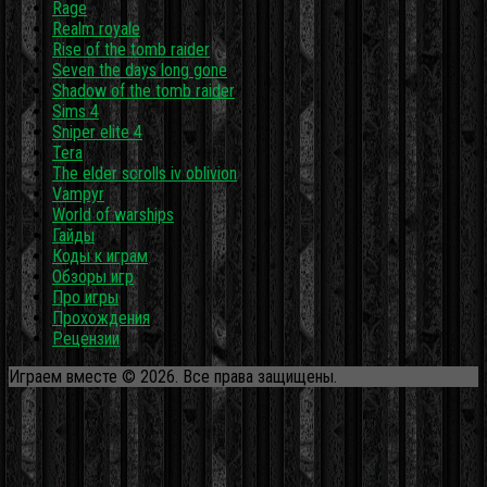
Rage
Realm royale
Rise of the tomb raider
Seven the days long gone
Shadow of the tomb raider
Sims 4
Sniper elite 4
Tera
The elder scrolls iv oblivion
Vampyr
World of warships
Гайды
Коды к играм
Обзоры игр
Про игры
Прохождения
Рецензии
Играем вместе © 2026. Все права защищены.