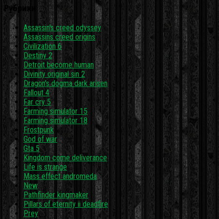
Рубрики
Assassin's creed odyssey
Assassins creed origins
Civilization 6
Destiny 2
Detroit become human
Divinity original sin 2
Dragon's dogma dark arisen
Fallout 4
Far cry 5
Farming simulator 15
Farming simulator 18
Frostpunk
God of war
Gta 5
Kingdom come deliverance
Life is strange
Mass effect andromeda
New
Pathfinder kingmaker
Pillars of eternity ii deadfire
Prey