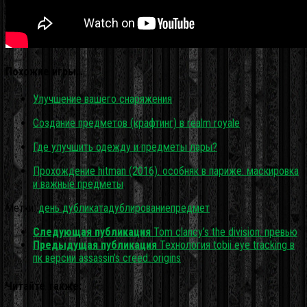
Похожие игры…
Улучшение вашего снаряжения
Создание предметов (крафтинг) в realm royale
Где улучшить одежду и предметы лары?
Прохождение hitman (2016). особняк в париже: маскировка
и важные предметы
Метки:
день дубликата
дублирование
предмет
Следующая публикация
Tom clancy’s the division: превью
Предыдущая публикация
Технология tobii eye tracking в
пк версии assassin’s creed: origins
Читайте также: