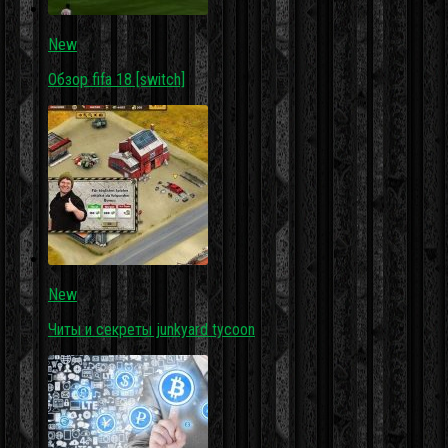
New
Обзор fifa 18 [switch]
New
Читы и секреты junkyard tycoon