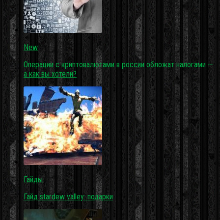
New
Операции с криптовалютами в россии обложат налогами —
а как вы хотели?
Гайды
Гайд stardew valley: подарки