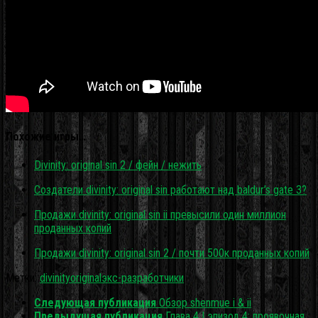
Похожие игры…
Divinity: original sin 2 / фейн / нежить
Создатели divinity: original sin работают над baldur’s gate 3?
Продажи divinity: original sin ii превысили один миллион
проданных копий
Продажи divinity: original sin 2 / почти 500к проданных копий
Метки:
divinity
original
экс-разработчики
Следующая публикация
Обзор shenmue i & ii
Предыдущая публикация
Глава 4 | эпизод 4: проявочная