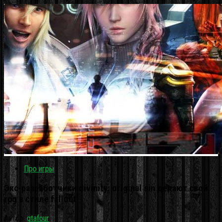
Про игры
Экс-разработчики divinity: original sin делают свой
rpg в стиле fallout
Автор:
gtafour
·