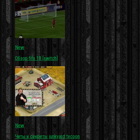
New
Обзор fifa 18 [switch]
New
Читы и секреты junkyard tycoon