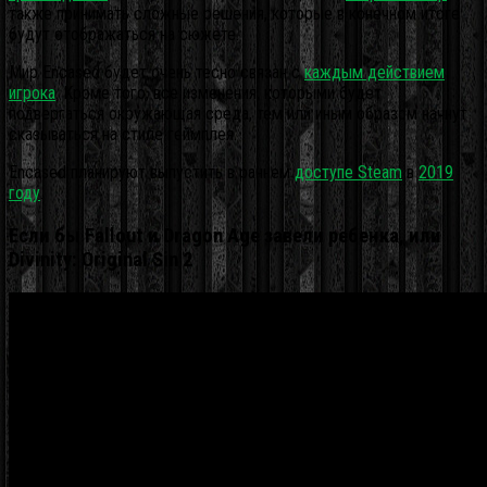
также принимать сложные решения, которые в конечном итоге
будут отображаться на сюжете.
Мир Encased будет очень тесно связан с
каждым действием
игрока
. Кроме того, все изменения, которыми будет
подвергаться окружающая среда, тем или иным образом начнут
сказываться на стиле геймплея.
Encased планируют выпустить в раннем
доступе Steam
в
2019
году
.
Если бы Fallout и Dragon Age завели ребенка, или
Divinity: Original Sin 2