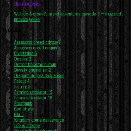
Прохождения
Wallace & gromit’s grand adventures episode 3 — muzzled!:
прохождение
Рубрики
Assassin's creed odyssey
Assassins creed origins
Civilization 6
Destiny 2
Detroit become human
Divinity original sin 2
Dragon's dogma dark arisen
Fallout 4
Far cry 5
Farming simulator 15
Farming simulator 18
Frostpunk
God of war
Gta 5
Kingdom come deliverance
Life is strange