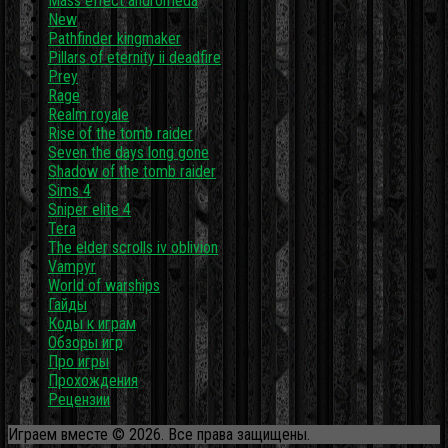
Mass effect andromeda
New
Pathfinder kingmaker
Pillars of eternity ii deadfire
Prey
Rage
Realm royale
Rise of the tomb raider
Seven the days long gone
Shadow of the tomb raider
Sims 4
Sniper elite 4
Tera
The elder scrolls iv oblivion
Vampyr
World of warships
Гайды
Коды к играм
Обзоры игр
Про игры
Прохождения
Рецензии
Играем вместе © 2026. Все права защищены.