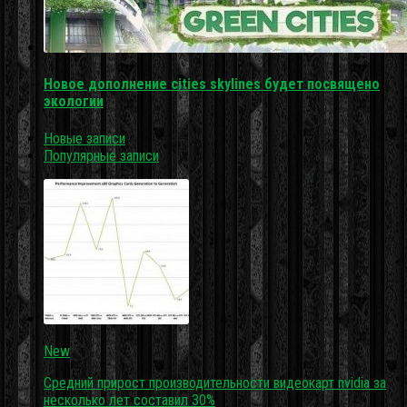
Новое дополнение cities skylines будет посвящено
экологии
Новые записи
Популярные записи
New
Средний прирост производительности видеокарт nvidia за
несколько лет составил 30%