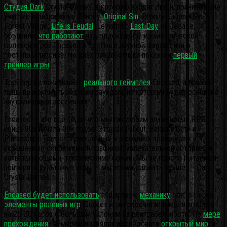
Студия Dark
Crystal Games, в которую входят люди, принимавшие
участие в разработке Divinity:
Original Sin
, Divinity: Original Sin 2,
Forest Village:
Life is Feudal
, Leviathan:
Last Day
of Decade,
объявили,
что работают
над олдскульной изометрической
ролевой игрой Encased в сеттинге научной фантастики и
постапокалипсиса. На днях разработчики показали
первый
трейлер игры
.
Трейлер не показывает
реального геймплея
Encased, а призван
лишь познакомиться с бэкграундом, на котором будет основана
внутриигровая вселенная.
Encased — это всё то, за что мы так любим знаменитые RPG
конца 90х начала 00х годов. Это как Fallout, Baldur’s Gate и
Planescape:Torment, смешанные в разумных пропорциях и
украшенные современной графикой, увлекательной историей и
захватывающими, тактическими боями. Мы не просто пытаемся
повторить культовые игры — мы хотим сделать лучше. — Dark
Crystal Games.
Encased будет использовать
пошаговую
механику
боя, а также
элементы ролевых игр
. Сюжет игры рассчитан приблизительно
на 25-30 часов с большим уклоном на реиграбельность. По
мере
прохождения
геймерам позволят исследовать
открытый мир
, а