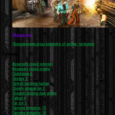
Обзоры игр
Прохождение игры kingdoms of amalur: reckoning
Рубрики
Assassin's creed odyssey
Assassins creed origins
Civilization 6
Destiny 2
Detroit become human
Divinity original sin 2
Dragon's dogma dark arisen
Fallout 4
Far cry 5
Farming simulator 15
Farming simulator 18