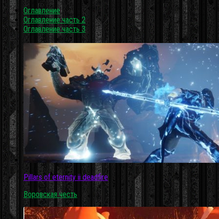
Оглавление
Оглавление часть 2
Оглавление часть 3
Pillars of eternity ii deadfire
Воровская честь