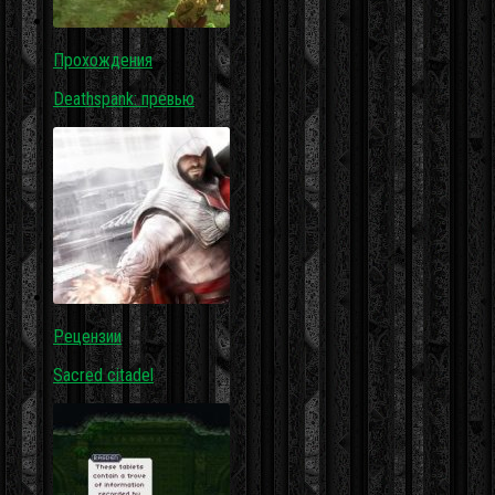
Прохождения
Deathspank: превью
Рецензии
Sacred citadel