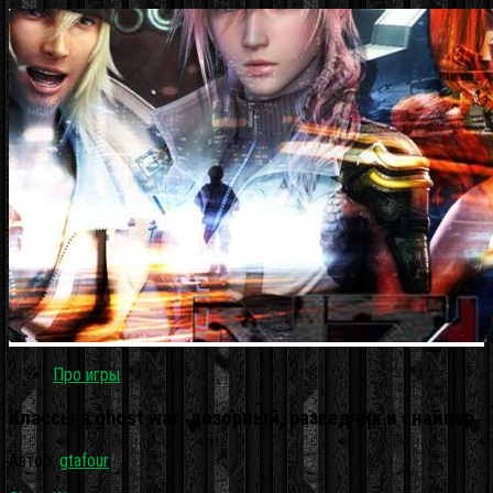
Про игры
Классы в ghost war: дозорный, разведчик и снайпер
Автор:
gtafour
·