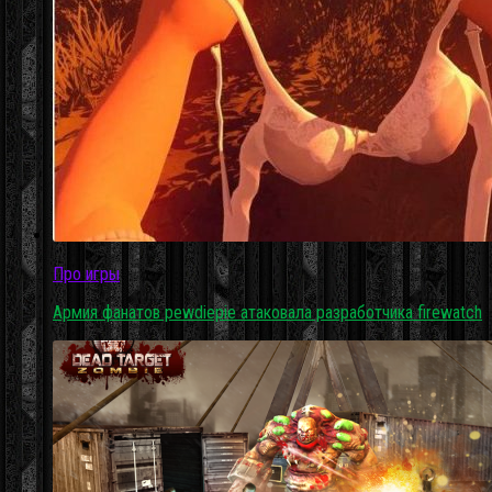
Про игры
Армия фанатов pewdiepie атаковала разработчика firewatch