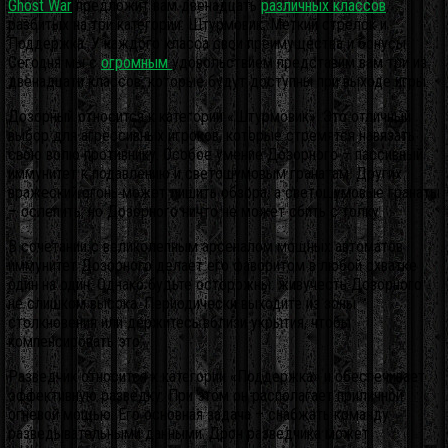
Ghost War
предложит вам двенадцать
различных классов
,
разбитых на три категории: Штурмовик, Меткий стрелок и
Поддержка. У каждого класса свои преимущества и бонусы.
Сегодня мы с
огромным
удовольствием представим вам три из
двенадцати классов, которые будут доступны при выходе игры.
Дозорный относится к категории «Штурмовик». Это отличный
выбор для агрессивных игроков, которые стремятся навязать
свою волю противнику. Особое умение Дозорного – пассивный
иммунитет к подавлению и светошумовым гранатам.
Других
вражеский огонь может лишить обзора, а светошумовые гранаты
– ослепить, но Дозорного ничто не может сбить с толку.
В сочетании с великолепным арсеналом мощных автоматов
иммунитет Дозорного делает его фаворитом в любой схватке
один на один. Однако будьте осторожны: живучесть Дозорного
не слишком высока. Периодически выходите из зоны
столкновения или держитесь вблизи укрытия, чтобы
компенсировать это.
Разведчик относится к категории «Поддержка» и обеспечивает
эффективную разведку. При этом он располагает приличной
огневой мощью. Его основная задача – снабжать команду
разведывательными данными. Дрон разведчика может