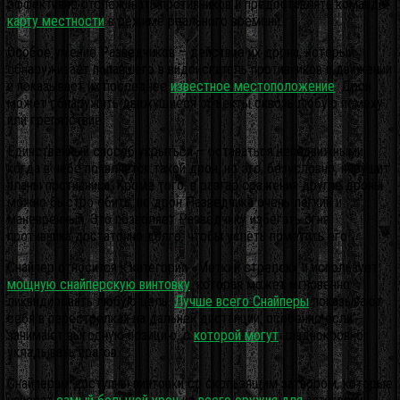
эффективно отслеживать противников и предоставлять команде
карту местности
в режиме реального времени.
Особое умение Разведчиков – действие их дрона, который
обнаруживает попавшего в видоискатель противников в движении
и показывает их последнее
известное местоположение
. Дрон
может обнаружить движущиеся объекты сквозь любую помеху
или препятствие.
Единственный способ укрыться – оставаться неподвижными,
когда в небе появляется такой дрон, но это, безусловно, нарушит
планы противника. Кроме того, в разгар сражения другие дроны
можно быстро сбить, но дрон Разведчика очень легкий и
маневренный. Это позволяет Разведчику избегать огня
противника достаточно долго, чтобы успеть пометить его.
Снайпер относится к категории «Меткий стрелок» и использует
мощную снайперскую винтовку
, которая может мгновенно
ликвидировать любую цель.
Лучше всего Снайперы
показывают
себя в перестрелках на дальней дистанции, особенно если
занимают выгодную позицию, с
которой могут
хладнокровно
укладывать врагов.
Снайперам доступны винтовки со скользящим затвором, которые