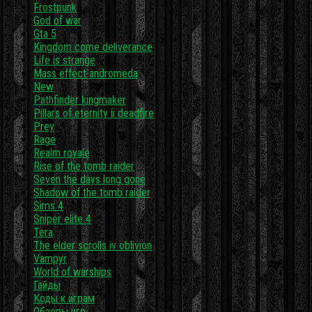
Frostpunk
God of war
Gta 5
Kingdom come deliverance
Life is strange
Mass effect andromeda
New
Pathfinder kingmaker
Pillars of eternity ii deadfire
Prey
Rage
Realm royale
Rise of the tomb raider
Seven the days long gone
Shadow of the tomb raider
Sims 4
Sniper elite 4
Tera
The elder scrolls iv oblivion
Vampyr
World of warships
Гайды
Коды к играм
Обзоры игр