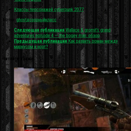
Классы персонажей cyberpunk 2077
Метки:
ghost
дозорный
класс
Следующая публикация
Wallace & gromit’s grand
adventures episode 4 — the bogey man: обзор
Предыдущая публикация
Как развить роман между
маркусом и норт?
Читайте также: