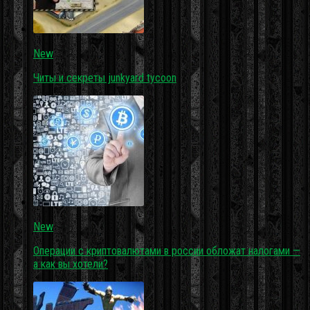
New
Читы и секреты junkyard tycoon
New
Операции с криптовалютами в россии обложат налогами —
а как вы хотели?