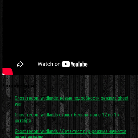
Похожие игры…
Ghost recon: wildlands: новые подробности режима ghost
war
Ghost recon: wildlands станет бесплатной с 12 по 15
октября
Ghost recon: wildlands / бета-тест pvp-режима начнется
через неделю