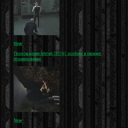
New
Прохождение hitman (2016). особняк в париже:
проникновение
New