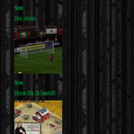
New
Dex: обзор
New
Обзор fifa 18 [switch]