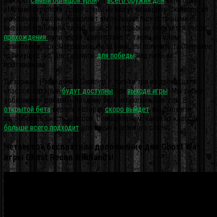
наносят
самый большой урон
из
всего оружия для
категории
«Меткий стрелок». Даже стены не могут помешать Снайперу: их
уникальное умение позволяет им пользоваться патронами с
высокой пробивной силой, урон от которых не снижается после
прохождения
пули через препятствие. С таким ангелом-
хранителем, присматривающим за вами, вы получите тактическое
преимущество, достаточное
для победы
над любым
противником.
Дозорный, Разведчик и Снайпер – только три из двенадцати
классов, которые
будут доступны
при
выходе игры
. Мы также
собираемся добавить позднее еще несколько классов. В
открытой бета
-версии, которая
скоро выйдет
, вы сможете
попробовать шесть классов. Сообщите нам, какой из классов
больше всего подходит
для вашего игрового стиля.
Четвертое бесплатное дополнение для Ghost War
игры Ghost Recon Wildlands!