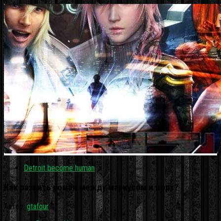
Detroit become human
Как развить роман между маркусом и норт?
Автор:
gtafour
·