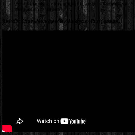
заставит полицию отступить, что приведет к наилучшему
завершению этой главы.
Detroit: Стать Человеком. Маркус с Норт, роман.