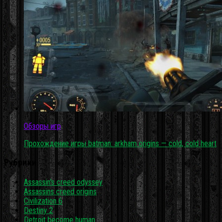
Обзоры игр
Прохождение игры batman: arkham origins — cold, cold heart
Рубрики
Assassin's creed odyssey
Assassins creed origins
Civilization 6
Destiny 2
Detroit become human