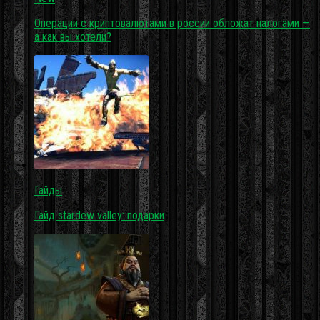
Операции с криптовалютами в россии обложат налогами —
а как вы хотели?
Гайды
Гайд stardew valley: подарки