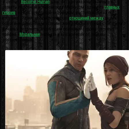
В Detroit:
Become Human
у вас есть возможность начать и
развить любовный роман между Маркусом (одним из
главных
героев
) и Норт (девушкой-андроидом, выступающей на его
стороне). Развитие романтических
отношений между
двумя
роботами-девиантами позволит вам добиться более счастливого
финала и сохранить жизнь всем основным героям (игровые
трофеи «
Моральная
победа» и «На волосок от гибели»
соответственно).