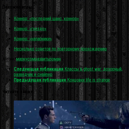
Похожие игры…
Коннор: «последний шанс, коннор»
Коннор: «гнездо»
Коннор: «напарники»
Несколько советов по повторному прохождению
Метки:
маркусом
развить
роман
Следующая публикация
Классы в ghost war: дозорный,
разведчик и снайпер
Предыдущая публикация
Концовки life is strange
Читайте также: