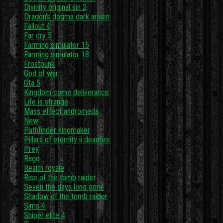
Divinity original sin 2
Dragon's dogma dark arisen
Fallout 4
Far cry 5
Farming simulator 15
Farming simulator 18
Frostpunk
God of war
Gta 5
Kingdom come deliverance
Life is strange
Mass effect andromeda
New
Pathfinder kingmaker
Pillars of eternity ii deadfire
Prey
Rage
Realm royale
Rise of the tomb raider
Seven the days long gone
Shadow of the tomb raider
Sims 4
Sniper elite 4