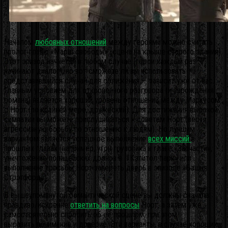
Началом
любовных отношений
между героями можно считать
пролог главы «Марш свободы» (сцена на крыше старого здания).
Этот эпизод начнётся в любом случае (герои каждый раз
начинают диалог), но вот сможете ли вы использовать
представившийся случай для сближения — зависит уже от вас.
Главным условием для откровенного разговора (и зарождения
романа) является хороший уровень отношений между Маркусом
с Норт (по крайней мере, дружеский). Для достижения высокой
симпатии вы можете прислушиваться к советам Норт (вести
агрессивную борьбу по отношению к людям). Но лучшим
вариантом является успешное выполнение
всех миссий
в
прошлых главах (например, угон грузовика в главе «Запчасти»,
уничтожение полицейских дронов в «Кэпитол-парк» или
выполнение просьбы Норт запереть дверь в эпизоде «Башня
Стрэтфорд»).
В вышеупомянутой романтической сцене вы должны сначала
правдиво/искренне
ответить на вопросы
Норт, а затем уже
самостоятельно спросить об её прошлом, при этом
выразить понимание и доверие. Эти варианты, в случае хороших