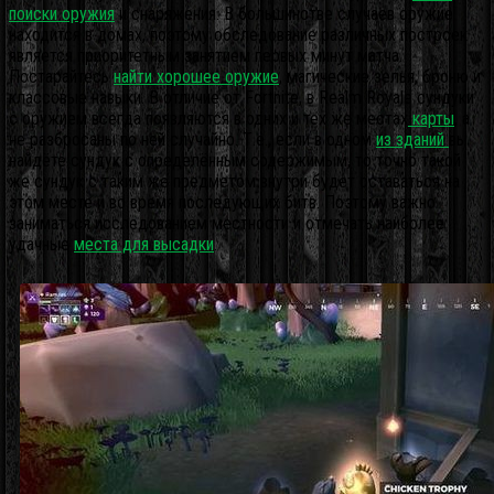
поиски оружия
и снаряжения. В большинстве случаев оружие
находится в домах, поэтому обследование различных построек
является приоритетным занятием первых минут матча.
Постарайтесь
найти хорошее оружие
, магические зелья, броню и
классовые навыки. В отличие от Fortnite, в Realm Royale сундуки
с оружием всегда появляются в одних и тех же местах
карты
, а
не разбросаны по ней случайно. Т.е., если в одном
из зданий
вы
найдёте сундук с определённым содержимым, то точно такой
же сундук с таким же предметом внутри будет оставаться на
этом месте и во время последующих битв. Поэтому важно
заниматься исследованием местности и отмечать наиболее
удачные
места для высадки
.