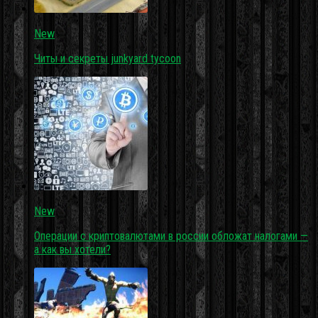
New
Читы и секреты junkyard tycoon
New
Операции с криптовалютами в россии обложат налогами —
а как вы хотели?