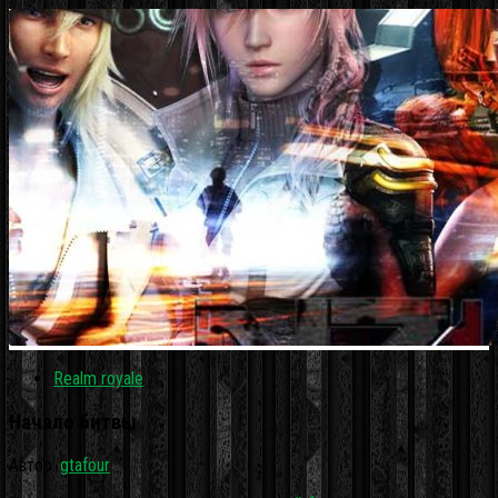
Realm royale
Начало битвы
Автор:
gtafour
·