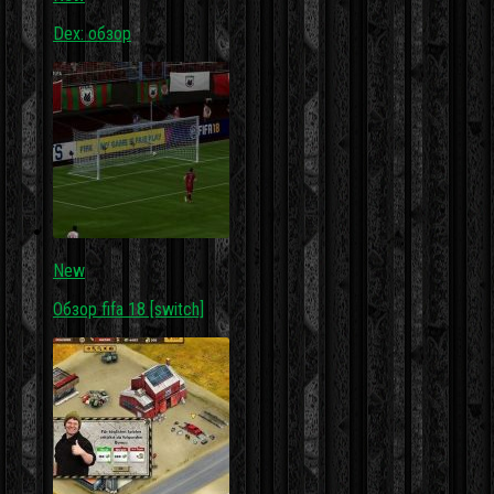
Dex: обзор
New
Обзор fifa 18 [switch]