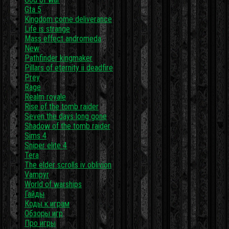
Gta 5
Kingdom come deliverance
Life is strange
Mass effect andromeda
New
Pathfinder kingmaker
Pillars of eternity ii deadfire
Prey
Rage
Realm royale
Rise of the tomb raider
Seven the days long gone
Shadow of the tomb raider
Sims 4
Sniper elite 4
Tera
The elder scrolls iv oblivion
Vampyr
World of warships
Гайды
Коды к играм
Обзоры игр
Про игры