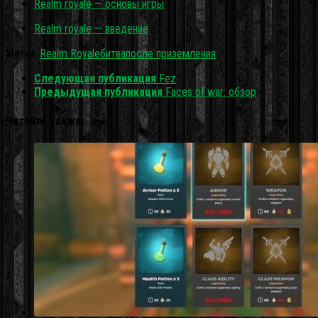
Realm royale — основы игры
Realm royale — введение
Метки:
Realm Royale
битва
после приземления
Следующая публикация
Fez
Предыдущая публикация
Faces of war: обзор
Читайте также: