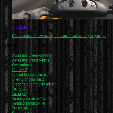
Про игры
Объявлены системные требования final fantasy xv для pc
Рубрики
Assassin's creed odyssey
Assassins creed origins
Civilization 6
Destiny 2
Detroit become human
Divinity original sin 2
Dragon's dogma dark arisen
Fallout 4
Far cry 5
Farming simulator 15
Farming simulator 18
Frostpunk
God of war