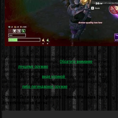
После пополнения арсенала необходимо приступить к
устранению первых противников.
Обратите внимание
: получить
доступ к
лучшему оружию
и снаряжению можно только через
уничтожение соперников. Попытайтесь устранить двух врагов и
получить два трофея в
виде куриной
ножки (в худшем случае
хватит и одного): наличие трофеев позволит вам создать либо
классовое,
либо легендарное оружие
в кузнице.
Стражи Галактики 2 Начало. Танец Малыша Грута.
Вступительная Битва.