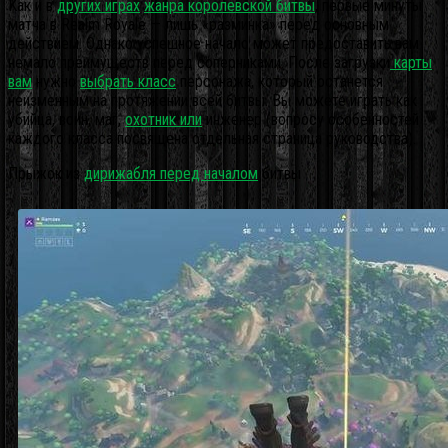
Как и в
других играх
жанра королевской битвы
, первые минуты
матча в Realm Royale — лишь «разминка» перед основным
действием. Однако успешное начало может предоставить вам
немало преимуществ перед соперниками. После загрузки
карты
вам
нужно
выбрать класс
персонажа, который останется
неизменным на протяжении всей битвы. Вы можете играть как
убийца, воин, маг,
охотник или
инженер (вопросу особенностей
каждого класса посвящена отдельная страница руководства).
Прыжок из
дирижабля перед началом
битвы