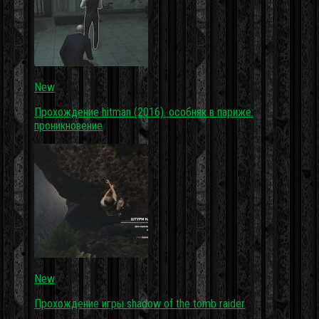
New
Прохождение hitman (2016). особняк в париже:
проникновение
New
Прохождение игры shadow of the tomb raider