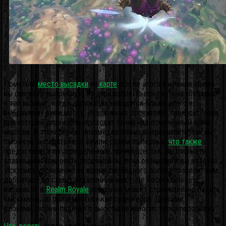
Пометьте
место высадки
на
карте
: после этого в нужное время
вы сможете выпрыгнуть из дирижабля.
Выпрыгнуть необходимо
в тот момент, когда дирижабль находится ближе всего к
выбранному вами месту. Исключение составляет лишь ситуация,
при которой дирижабль проходит точно над отмеченным вами
местом. В этом случае незамедлительно выпрыгивайте: так вы
сможете высадиться за землю одним из первых,
что также
предоставит вам определённые преимущества. Вы сможете
плавно маневрировать персонажем, пока он находится в воздухе.
Искусное управление во время свободного полёта позволит вам
добраться до самых отдаленных мест. Не беспокойтесь о
парашюте: в
Realm Royale
персонаж может стремительно падать
как камень, но приземляться как супергерой. Другими
словами, любые падения с высоты не наносят урона персонажу.