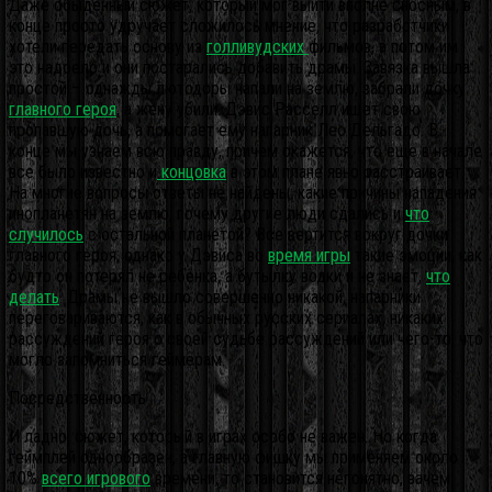
Даже обыденный сюжет, который мог выйти вполне сносным, в
конце просто удручает сложилось мнение, что разработчики
хотели передать основу из
голливудских
фильмов, а потом им
это надоело и они постарались добавить драмы. Завязка вышла
простой – однажды лютодоры напали на землю, забрали дочку
главного героя
, а жену убили. Дэвис Расселл ищет свою
пропавшую дочь, а помогает ему напарник Лео Дельгадо. В
конце мы узнаем всю правду, причем окажется, что еще в начале
все было известно и
концовка
в этом плане явно расстраивает.
На многие вопросы ответы не найдены: какие причины нападения
инопланетян на землю, почему другие люди сдались и
что
случилось
с остальной планетой? Все вертится вокруг дочки
главного героя, однако у Дэвиса во
время игры
такие эмоции, как
будто он потерял не ребёнка, а бутылку водки и не знает,
что
делать
. Драмы не вышло совершенно никакой, напарники
переговариваются, как в обычных русских сериалах, никаких
рассуждений героя о своей судьбе рассуждений или чего-то, что
могло запомниться геймерам.
Посредственность
И ладно, сюжет, который в играх особо не важен. Но когда
геймплей однообразен, а главную фишку мы применяем около
10%
всего игрового
времени, то становится непонятно, зачем