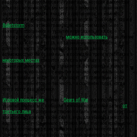
надо было так рекламировать гравитацию, которая фактически
осталась не нужной. Да, мы можем с помощью гравилинка
захватывать предметы и кидать в противников, но намного
эффективнее убивать инопланетян из оружия. Тем более, что и в
Bulletstorm
безо всякой гравитации, хлыстом можно было
выхватить противника из укрытия и притащить его к себе — а
потом расстрелять. Предметы
можно использовать
лишь против
боссов, да и только тогда, когда заканчиваются патроны, а это
случается часто. Но реально пользоваться данной
возможностью мы будем лишь в последней трети игры. Также в
некоторых местах
придется полетать или ходить по стене,
однако на геймплее это не отражается. Все равно вы убиваете
противников, используете укрытия и никакой оригинальности
данная фишка не несет. Вот и выходит, что гравитация хоть и
есть, но применяется не так часто – в основном тогда, когда
этого хотят разработчики.
Игровой процесс же
слизан с
Gears of War
: вы используете
укрытия, перекаты – в общем, типичный коридорный шутер
от
третьего лица
. Противники стараются быть умными, но берут они
или количеством или своей силой, ведь для убийства некоторых
врагов потребуется немало патронов. ИИ в Inversion крайне слаб,
так как противники редко прячутся, довольно часто лезут на
рожон и вместо того, чтобы думать или применять тактику,