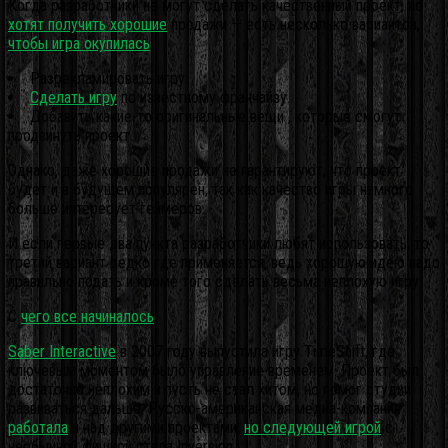
Когда разработчики не могут сделать качественный проект, но
хотят получить хорошие
продажи — есть несколько вариантов,
чтобы игра окупилась
:
Разрекламировать игру.
Сделать игру
по известному франчайзу.
Добавить какие-то оригинальные вещи , которые смогут
продвинуть проект.
Однако, даже хорошие продажи не гарантируют, что проект
будет и в будущем популярен, так как качество игры намного
больше интересует геймеров.
И если первые два пункта разработчики любят использовать, то
третий вариант редко где применяется, ведь хорошую идею надо
правильно подать и кроме того сделать весьма неплохую игру.
С
чего все начиналось
Saber Interactive
в 2007 году выпустила игру TimeShift, где
ключевым моментом было управление временем. Проект был
достаточно неплохим и пусть не стал хитом, но помог студии
развиваться дальше. Русско-американская медиа-компания
работала
и над другими проектами,
но следующей игрой
с
необычной фишкой стала Inversion.