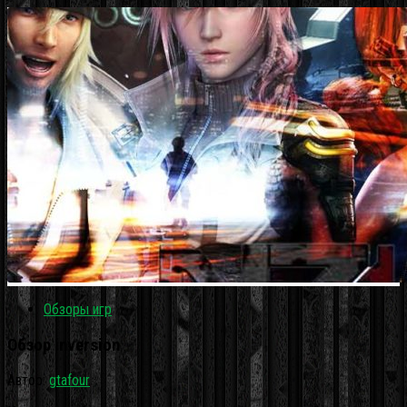
Обзоры игр
Обзор inversion
Автор:
gtafour
·