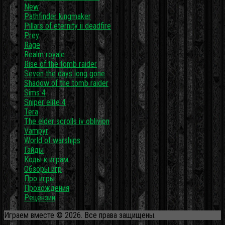
New
Pathfinder kingmaker
Pillars of eternity ii deadfire
Prey
Rage
Realm royale
Rise of the tomb raider
Seven the days long gone
Shadow of the tomb raider
Sims 4
Sniper elite 4
Tera
The elder scrolls iv oblivion
Vampyr
World of warships
Гайды
Коды к играм
Обзоры игр
Про игры
Прохождения
Рецензии
Играем вместе © 2026. Все права защищены.