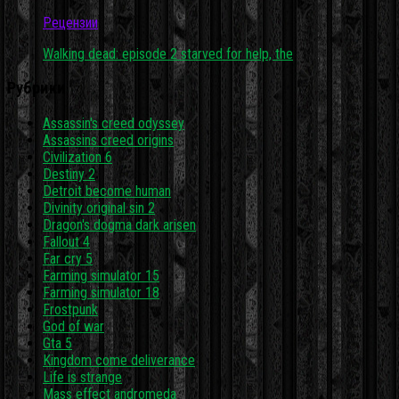
Рецензии
Walking dead: episode 2 starved for help, the
Рубрики
Assassin's creed odyssey
Assassins creed origins
Civilization 6
Destiny 2
Detroit become human
Divinity original sin 2
Dragon's dogma dark arisen
Fallout 4
Far cry 5
Farming simulator 15
Farming simulator 18
Frostpunk
God of war
Gta 5
Kingdom come deliverance
Life is strange
Mass effect andromeda