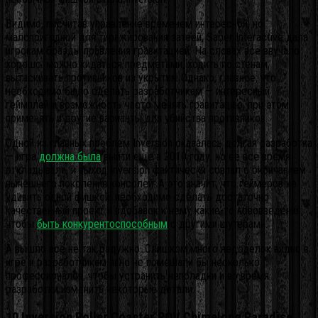
Видимо, посчитав управление временем интересной, но
малопригодной для тиражирования затеей, Saber Interactive дала
игрокам бразды правления гравитацией. На словах все звучало
хорошо: можно кидаться предметами, ходить по стенам,
вытаскивать противников из укрытия. Однако, главное, что
необходимо было сделать разработчикам — интересный
геймплей и возможность часто менять гравитацию, при этом
применять и другие варианты для убийства противников.
Одной из главных проблем Inversion оказалась долгая разработка
— игра
должна была
выйти еще в 2010 году, но ее все время
откладывали, и выход Inversion фактически совпал с окончанием
нынешнего поколения консолей. А это значит, что геймеров не
удивить одной фишкой: необходимо сделать достаточно
качественный проект и вдобавок к нему какие-то нововведения,
чтобы
быть конкурентоспособным
с другими шутерами.
А вышло все не так радужно. Слишком много недоделок видно в
игре и разработчикам явно не помешали бы несколько
профессионалов, чтобы устранить неполадки и во время
разработки изменить некоторые детали.
10 Inversion Roller Coaster POV Chimelong Paradise