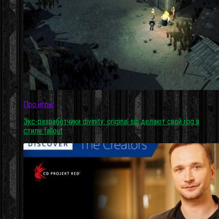
Про игры
Экс-разработчики divinity: original sin делают свой rpg в
стиле fallout