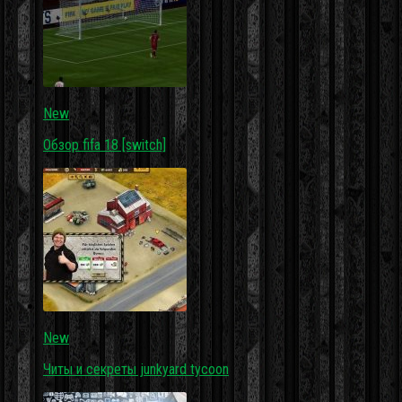
New
Обзор fifa 18 [switch]
New
Читы и секреты junkyard tycoon