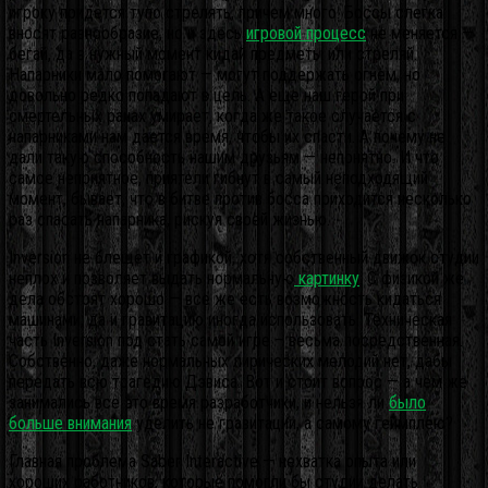
игроку придется тупо стрелять, причем много. Боссы слегка
вносят разнообразие, но и здесь
игровой процесс
не меняется —
бегай, да в нужный момент кидай предметы или стреляй.
Напарники мало помогают — могут поддержать огнем, но
довольно редко попадают в цель. А еще наш герой при
смертельных ранах умирает, когда же такое случается с
напарниками нам дается время, чтобы их спасти. А почему не
дали такую способность нашим друзьям — непонятно. И что
самое неприятное, приятели гибнут в самый неподходящий
момент, бывает, что в битве против босса приходится несколько
раз спасать напарника, рискуя своей жизнью.
Inversion не блещет и графикой, хотя собственный движок студии
неплох и позволяет выдать нормальную
картинку
. С физикой же
дела обстоят хорошо — все же есть возможность кидаться
машинами, да и гравитацию иногда использовать. Техническая
часть Inversion под стать самой игре – весьма посредственная.
Собственно, даже нормальных лирических мелодий нет, дабы
передать всю трагедию Дэвиса. Вот и стоит вопрос — а чем же
занимались все это время разработчики, и нельзя ли
было
больше внимания
уделить не гравитации, а самому геймплею?
Главная проблема Saber Interactive — нехватка опыта или
хороших работников, которые помогли бы студии делать