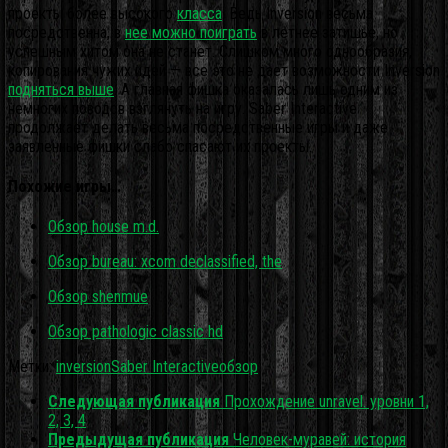
проекты более высокого
класса
. Ведь Inversion весьма
посредственна, в
нее можно поиграть
в летнее затишье, но
успешным хитом она не станет. Слишком много однообразия,
копирования чужих идей — все это не дает возможности Inversion
подняться выше
. А главная фишка оказалась лишь одним из
немногих поводов взглянуть на игру. Saber Interactive
продолжает делать весьма посредственные игры и даже
заявленные фишки слабо спасают их проекты.
Похожие игры…
Обзор house m.d.
Обзор bureau: xcom declassified, the
Обзор shenmue
Обзор pathologic classic hd
Метки:
inversion
Saber Interactive
обзор
Следующая публикация
Прохождение unravel. уровни 1,
2, 3, 4
Предыдущая публикация
Человек-муравей: история