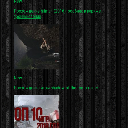
New
Прохождение hitman (2016). особняк в париже:
проникновение
New
Прохождение игры shadow of the tomb raider