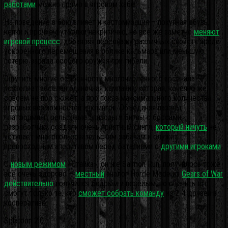
работами
можно прямо в игровом хабе
На поведение в бою влияет и кастомизация – покупная обувь,
кепки и прочие футболки некритично, но всё же заметно
меняют
игровой процесс
, добавляя персонажу различных свойств вроде
ускоренного перемещения в облике кальмара или меньшую
потерю заряда особого оружия при гибели.
Ощутить многие особенности многочисленного арсенала
позволяет весёлая одиночная кампания, которая, конечно же,
совсем не про сюжет, а про показ максимального количества
игровых возможностей инклингов. Объединяя паззлы,
платформинг, рельсовые эпизоды и битвы с боссами,
разработчики создали очень приятный сингл,
который ничуть
не
уступает многопользовательским забавам и служит
превосходным аперитивом перед баталиями с
другими игроками
.
С
новым режимом
«Стайка», он же Salmon Run, получилось тоже
всё очень здорово –
местный
аналог Horde Mode из
Gears of War
действительно
получился бодрым и весёлым, но оценить его
смогут только те, кто
сможет собрать команду
из 2-4 друзей в
кооперативе.
Splatoon 2.0