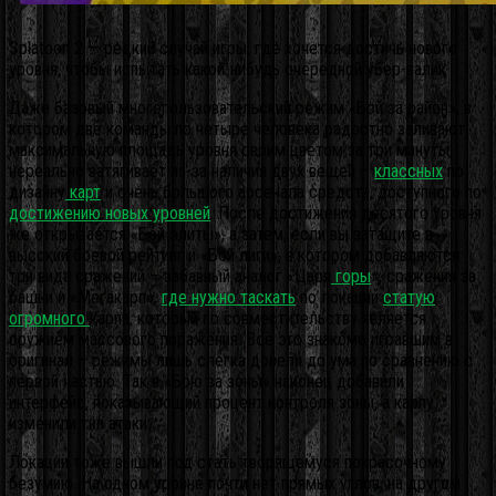
Splatoon 2 — редкий случай игры, где хочется достичь нового
уровня, чтобы испытать какой-нибудь очередной убер-валик
Даже базовый многопользовательский режим «Бой за район», в
котором две команды по четыре человека радостно заливают
максимальную площадь уровня своим цветом за три минуты,
нереально затягивает из-за наличия двух вещей –
классных
по
дизайну
карт
и очень большого арсенала средств, доступного по
достижению новых уровней
. После достижения десятого уровня
же открывается «Бой элиты», а затем, если вы затащите в
высокий боевой рейтинг и «Бой лиги», в котором добавляются
три вида сражений – забавный аналог «Царя
горы
», сражения за
башни и «Мегакарп»,
где нужно таскать
по локации
статую
огромного
карпа, который по совместительству является
оружием массового поражения. Всё это знакомо игравшим в
оригинал – режимы лишь слегка довели до ума по сравнению с
первой частью. Так в «Бою за зоны» наконец добавили
интерфейс, показывающий процент контроля зоны, а карпу
изменили тип атаки.
Локации тоже вышли под стать творящемуся покрасочному
безумию. На одном уровне почти нет прямых углов, на другом