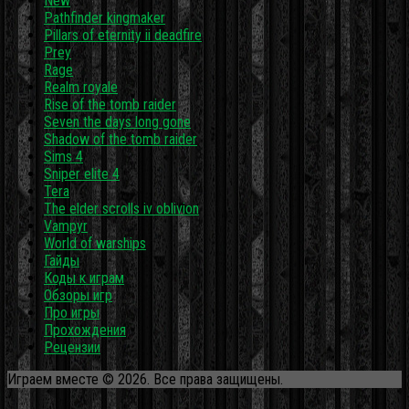
New
Pathfinder kingmaker
Pillars of eternity ii deadfire
Prey
Rage
Realm royale
Rise of the tomb raider
Seven the days long gone
Shadow of the tomb raider
Sims 4
Sniper elite 4
Tera
The elder scrolls iv oblivion
Vampyr
World of warships
Гайды
Коды к играм
Обзоры игр
Про игры
Прохождения
Рецензии
Играем вместе © 2026. Все права защищены.