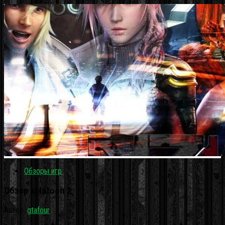
Обзоры игр
Обзор splatoon 2
Автор:
gtafour
·