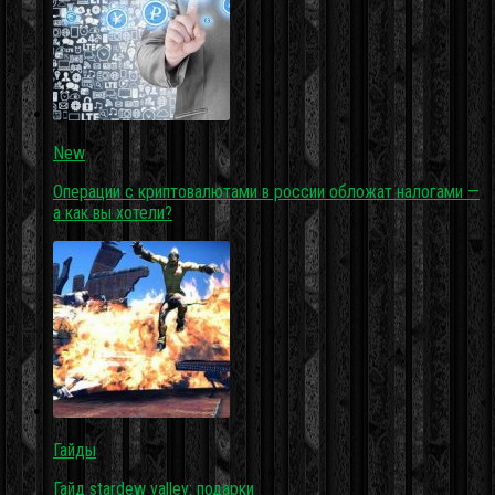
New
Операции с криптовалютами в россии обложат налогами —
а как вы хотели?
Гайды
Гайд stardew valley: подарки