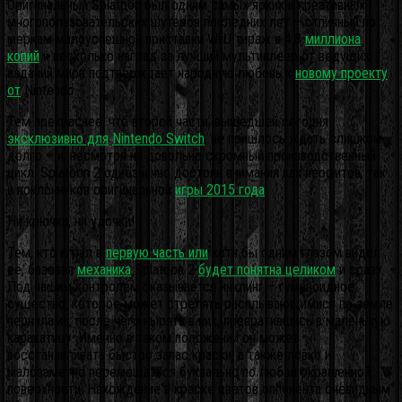
Оригинальный Splatoon был одним самых ярких и креативных
многопользовательских шутеров последних лет – отличный по
меркам малоуспешной приставки WiiU тираж в 4,8
миллиона
копий
и несколько наград за лучший мультиплеер от ведущих
изданий мира подтверждает народную любовь к
новому проекту
от
Nintendo.
Тем прекраснее, что второй части, вышедшей сегодня
эксклюзивно для
Nintendo Switch
, не пришлось ждать слишком
долго – и, несмотря на довольно скромный производственный
цикл, Splatoon 2 однозначно достоин внимания как неофитов, так
и поклонников оригинальной
игры 2015 года
.
Ни крючка, ни удочки!
Тем, кто играл в
первую часть или
хотя бы одним глазом видел
её, базовая
механика
Splatoon 2
будет понятна целиком
и сразу.
Под нашим контролем оказывается инклинг – гуманоидное
существо, которое может стрелять расплывающимися по земле
чернилами, после чего нырять в них, превратившись в маленькую
каракатицу. Именно в таком положении он может
восстанавливать быстро запас краски, а также ловко и
малозаметно перемещаться буквально по любой окрашенной
поверхности. Нахождение в краске цветов оппонента очевидным