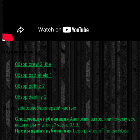
Похожие игры…
Обзор crew 2, the
Обзор battlefield 1
Обзор gothic 2
Обзор destiny 2
Метки:
splatoon
обзор
первой частью
Следующая публикация
Анатомия ацтоя, или почему все
наши игры — дрянь? часть 0.99.
Предыдущая публикация
Lego pirates of the caribbean