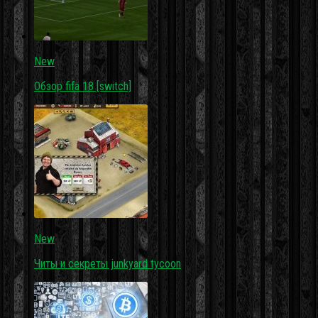
New
Обзор fifa 18 [switch]
New
Читы и секреты junkyard tycoon