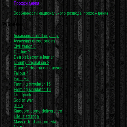
Прохождения
Особенности национального развода: прохождение
Рубрики
Assassin's creed odyssey
Assassins creed origins
Civilization 6
Destiny 2
Detroit become human
Divinity original sin 2
Dragon's dogma dark arisen
Fallout 4
Far cry 5
Farming simulator 15
Farming simulator 18
Frostpunk
God of war
Gta 5
Kingdom come deliverance
Life is strange
Mass effect andromeda