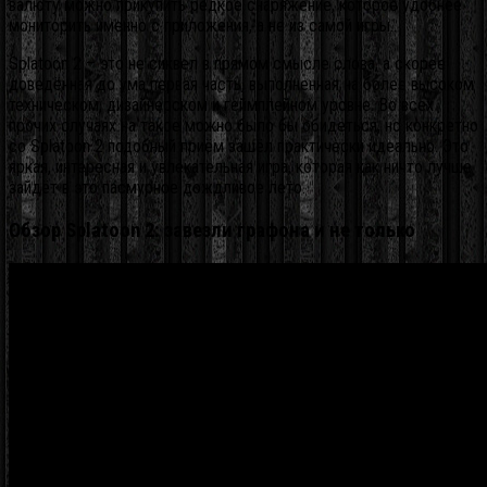
валюту можно прикупить редкое снаряжение, которое удобнее
мониторить именно с приложения, а не из самой игры..
Splatoon 2 – это не сиквел в прямом смысле слова, а скорее
доведённая до ума первая часть, выполненная на более высоком
техническом, дизайнерском и геймплейном уровне. Во всех
прочих случаях на такое можно было бы обидеться, но конкретно
со Splatoon 2 подобный приём зашёл практически идеально. Это
яркая, интересная и увлекательная игра, которая как ничто лучше
зайдёт в это пасмурное дождливое лето.
Обзор Splatoon 2: завезли графона и не только