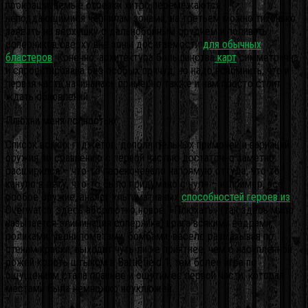
прокрашиваемые отрезки хитро перемежаются
неподдающимися чернилам зонами, на третьем можно тихонько
залезть на верхушку с дальнобойным орудием и поливать
соперников сверху вне зоны досягаемости
для обычных
бластеров
. Конечно, архитектура большинства
карт
симметрична
и спроектирована без особых причуд, но надо вспомнить, что и
первая часть начиналась примерно также и нам просто стоит
ждать обновлений.
Плюхни меня полностью
Список всяких гаджетов, дополнительных примочек и вариаций
оружия по сравнению с первой частью достаточно заметно
расширился – что-то перекочевало напрямую оттуда, что-то
кануло в лету, что-то было придумано с нуля – например, всё
особое оружие, аналог ультимативных
способностей героев из
Overwatch, здесь абсолютно новое. «Плюхать» (так здесь мило
называется элиминация соперника) врага всякими вёдрами,
роликами, черниломётами, бомбами, весело размазывая по
стенам краски, выходит чуть ли не приятнее, чем с насупленной
рожей колоть штыком в Battlefield 1, тем более игра по
ощущениям стала плавнее и ощутимее первой части, которая
местами была немножко неуклюжей.