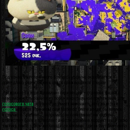
Под конец ожесточённого боя весь уровень оказывается
причудливо разукрашен в цвета сражающихся сторон
Раздражает в игре буквально пара вещей – странная фишка с
невозможностью выйти из лобби и костыльное приложение для
голосового чата
, которое не умеет миксовать звук из игры и
голоса
игроков. При этом сам Nintendo Online вроде бы неплох –
в случае с Splatoon 2, например, он показывает наглядную
статистику боёв и позволяет внести должные коррективы в свою
тактику, плюс здесь же находится магазин, где за внутриигровую