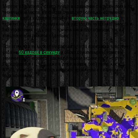
Многое в Splatoon 2 стало лучше в сравнении с оригиналом и по
технической части. Не считая очевидно более качественной
картинки
(хотя издалека первую и
вторую часть нетрудно
перепутать) радует возможность настроить чувствительность и
тип управления под себя – причём как в портативном, так и в
стационарном режиме отдельно.
При этом, что не может не радовать, игра прекрасно чувствует
себя на
60 кадрах в секунду
в обоих режимах рендеринга и
замечательно играется как на большом экране так и «с рук».
Порадовало и то, что даже в дорелизном состоянии, как и с
ARMS, у нас не случилось не одной проблемы с сетевым
подключением.