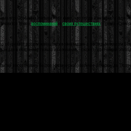
ных игр. Особенно учитывая тот факт, что тогда и интернета еще н
тановится тенью
воспоминаний
о
своих путешествиях
. Прямо «Сумер
 его обуревает продолжающаяся война машин с заклятым врагом Бе
аждан и сохраняет только их сознания – сюжет, достойный эпизод
опытку восстановить былое (физическое) величие Занарканда. Получи