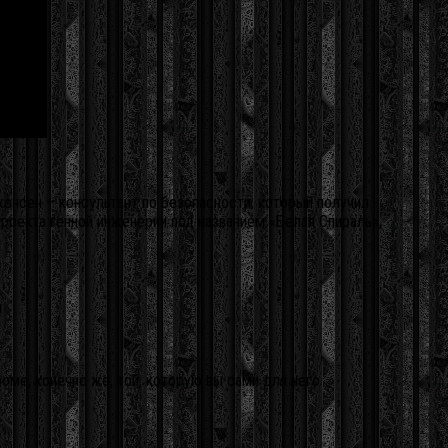
женсен – консультант по безопасности, который получил
роекта генной инженерии под названием «Белая Спираль»,
!
оме, конечно же, той, которую вы сами для него