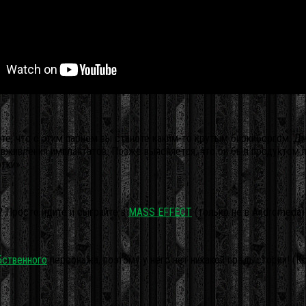
ете, что с этим парнем вы станете каким-то крутым биокиборгом. Д
вживления имплантатов. Позже выясняется, что он был продуктом п
тки».
? Просто идите и сыграйте в
MASS EFFECT
(только не в Andromeda)
бственного
персонажа, поэтому у него нет никакой предыстории! (Кр