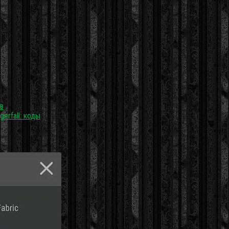
в
gerfall: коды