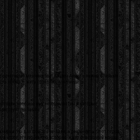
т седовласый мужчина был найден Аннет и назван Слейном
сть выбор – жить спокойно, или умереть.
ситуации, которые ему не подвластны и которые
ранствует по Земле.
нании. Но для Фэй это не идея, а реальность. Этот герой
е, в итоге эту любовную историю ждет счастливый конец.