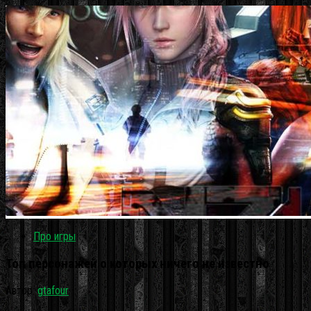
Про игры
Топ персонажей о которых ничего не известно
Автор:
gtafour
·