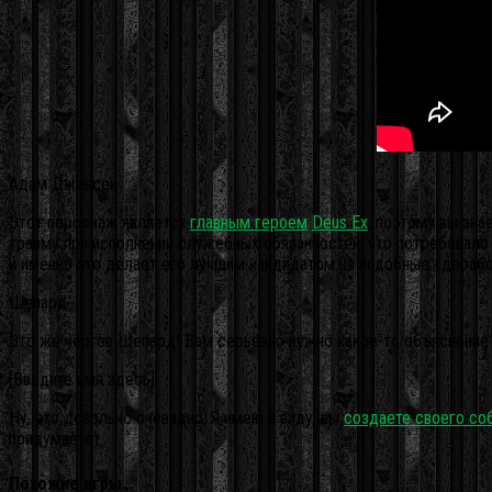
Адам Дженсен
Этот персонаж является
главным героем
Deus Ex
, поэтому вы зна
травму при исполнении служебных обязанностей, что потребовало 
и именно это делает его лучшим кандидатом на подобные «дорабо
Шепард
Это же чёртов Шепард! Вам серьёзно нужно какое-то объяснение
[Введите имя здесь]
Ну, это довольно очевидно. Я имею в виду, вы
создаете своего со
придумаете).
Похожие игры…