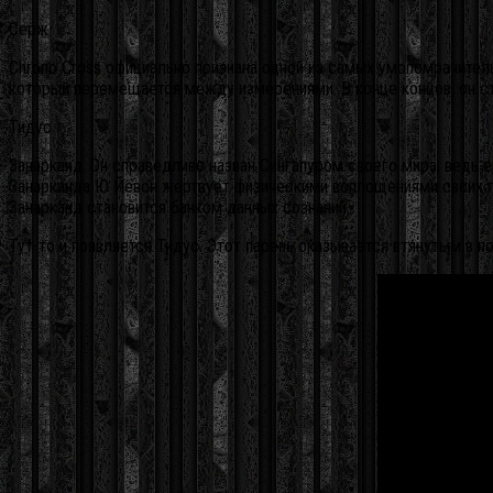
Серж
Chrono Cross официально признана одной из самых умопомрачитель
который перемещается между измерениями. В конце концов, он с
Тидус
Занарканд. Он справедливо назван Сингапуром своего мира, ведь
Занарканда Ю Йевон жертвует физическими воплощениями своих гр
Занарканд становится банком данных сознаний.
Тут-то и появляется Тидус. Этот парень оказывается втянутым в п