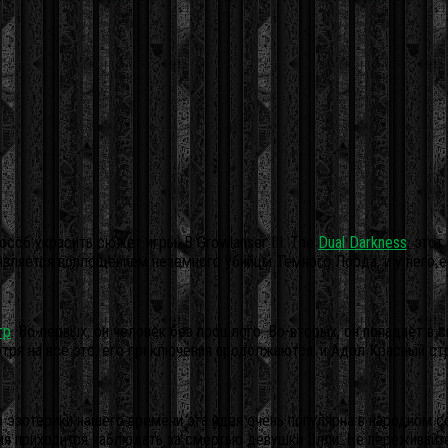
особ украсить сюжет игры. В Growlanser III: The
Dual Darkness
, это
 является воплощением неземного убийцы Темного Лорда, и у него е
гр
.
Во-первых, он человек без прошлого. Во-вторых, он попадает в 
ря на все это, его приключения продолжаются, и Адол Красный ст
эзотерики нашего времени эта идея очень популярна в народном соз
ремя приходится наблюдать за смертью девушки Элли. Не переживайт