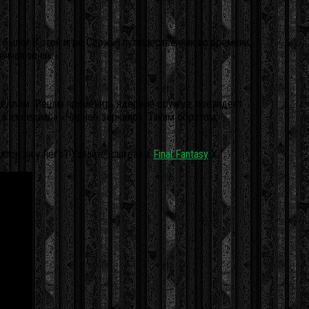
е было! В этой игре Серж – путешественник во времени,
ечная зона».
веллом. Решив применить ядерное оружие, президент
а из сериала «Черное зеркало». Таким образом,
тся ли у него? Узнайте, сыграв в
Final Fantasy
X