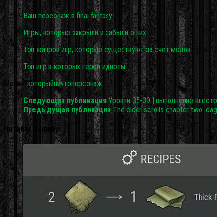
Ваш персонаж в final fantasy
Игры, которые закрыли и забыли о них
Топ жанров игр, которые существуют за счёт модов
Топ игр в которых герои идиоты
Метки:
который
ничто
персонаж
Следующая публикация
Уровни 35-39 | выполнение квесто
Предыдущая публикация
The elder scrolls chapter two: dag
Читайте также: