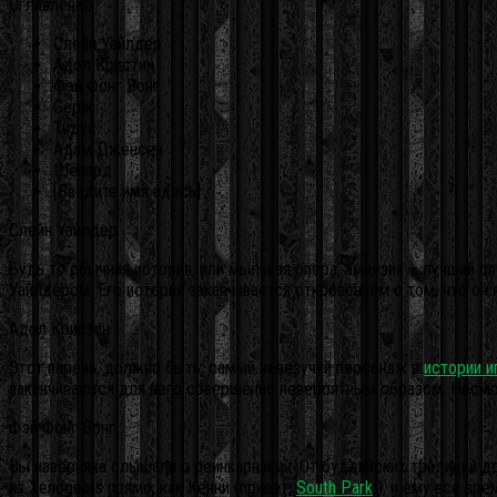
Оглавление
Слейн Уайлдер
Адол Кристин
Фэй Фонг Вонг
Серж
Тидус
Адам Дженсен
Шепард
[Введите имя здесь]
Слейн Уайлдер
Будь то обычная история, или мыльная опера, амнезия – лучший сп
Уайлдером. Его история заканчивается откровением о том, что он
Адол Кристин
Этот парень, должно быть, самый невезучий персонаж в
истории и
заканчиваются для него совершенно невероятным образом. Несмот
Фэй Фонг Вонг
Вы наверняка слышали о реинкарнации. От буддийских традиций до 
из Xenogears прямо, как Кенни (привет,
South Park
!), и ему все в