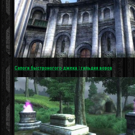
Сапоги быстроногого джека | гильдия воров