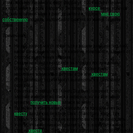
этом Люсьену Лашансу в форт Фаррагут. 100 Люсьен Лашанс
ожидал меня в форте Фаррагут. Он теперь в
курсе
моих успехов.
Люсьен произвел меня в ранг душителя и подарил
мне свою
собственную
лошадь, волшебного скакуна по имени Теневая
Грива.
Примечания
Не все записи могут появиться в вашем дневнике заданий;
какие записи появляются, и какие не появляются, зависит от
способа выполнения задания.
Стадии не всегда находятся по порядку прохождения.
Обычно это относится к
квестам
, которые имеют
несколько возможных результатов или
квестам
, где
определенные задачи могут выполняться в случайном
порядке.
Отметка в столбце КЗ (Конец Задания) означает, что
задание исчезает из списка активных, но вы все равно
можете
получить новые
записи по нему.
Вы можете использовать консоль для продвижения по
квесту
, введя код setstage Dark10Sanctuary stage, где
stage — это номер стадии, которую вы хотите завершить.
Учтите, что невозможно отменить (т. е. вернуться назад)
стадии
квеста
. См. SetStage для получения дополнительной