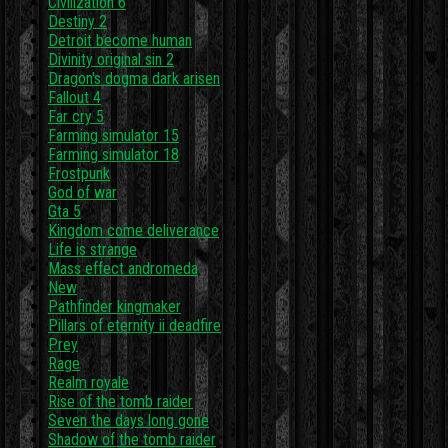
Civilization 6
Destiny 2
Detroit become human
Divinity original sin 2
Dragon's dogma dark arisen
Fallout 4
Far cry 5
Farming simulator 15
Farming simulator 18
Frostpunk
God of war
Gta 5
Kingdom come deliverance
Life is strange
Mass effect andromeda
New
Pathfinder kingmaker
Pillars of eternity ii deadfire
Prey
Rage
Realm royale
Rise of the tomb raider
Seven the days long gone
Shadow of the tomb raider