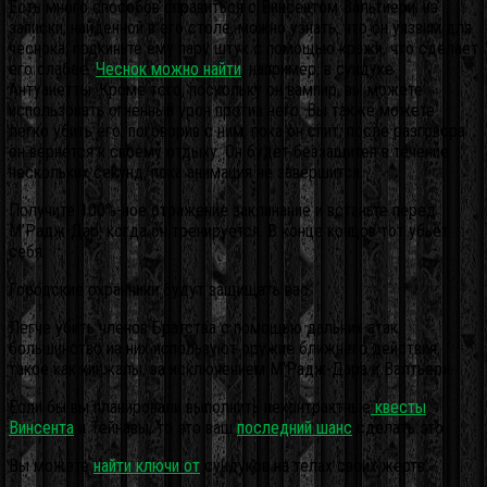
Есть много способов справиться с Винсентом Вальтиери: из
записки, найденной в его столе, можно узнать, что он уязвим для
чеснока; подкиньте ему пару штук с помощью кражи, что сделает
его слабее.
Чеснок можно найти
, например, в сундуке
Антуанетты. Кроме того, поскольку он вампир, вы можете
использовать огненный урон против него. Вы также можете
легко убить его, поговорив с ним, пока он спит; после разговора
он вернется к своему отдыху. Он будет беззащитен в течение
нескольких секунд, пока анимация не завершится.
Получите 100%-ное отражение заклинание и встаньте перед
М’Радж-Дар, когда он тренируется. В конце концов тот убьет
себя.
Городские охранники будут защищать вас.
Легче убить членов Братства с помощью дальних атак;
большинство из них используют оружие ближнего действия,
такое как кинжалы, за исключением М’Радж-Дара и Валтьери.
Если бы вы планировали выполнить неконтрактные
квесты
Винсента
и Тейнавы, то это ваш
последний шанс
сделать это.
Вы можете
найти ключи от
сундуков на телах своих жертв.