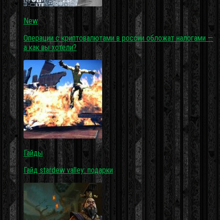
New
Операции с криптовалютами в россии обложат налогами —
а как вы хотели?
Гайды
Гайд stardew valley: подарки