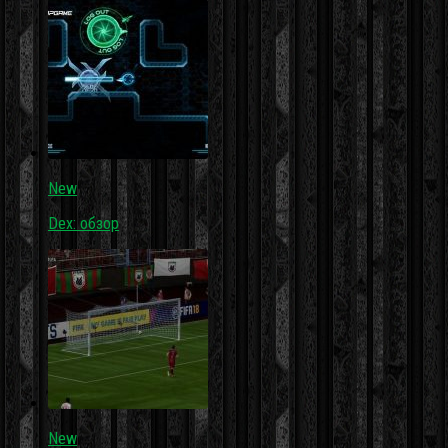
New
Dex: обзор
New