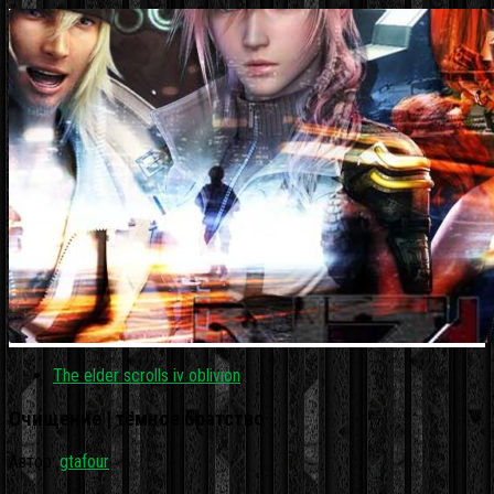
The elder scrolls iv oblivion
Очищение | тёмное братство
Автор:
gtafour
·