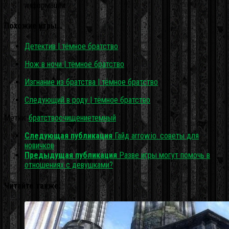
информации.
Похожие игры…
Детектив | тёмное братство
Нож в ночи | тёмное братство
Изгнание из братства | тёмное братство
Следующий в роду | тёмное братство
Метки:
братство
очищение
темный
Следующая публикация
Гайд arrow.io. советы для
новичков
Предыдущая публикация
Разве игры могут помочь в
отношениях с девушками?
Читайте также: