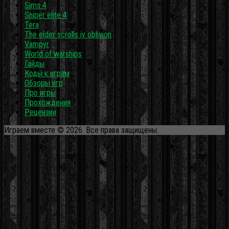
Sims 4
Sniper elite 4
Tera
The elder scrolls iv oblivion
Vampyr
World of warships
Гайды
Коды к играм
Обзоры игр
Про игры
Прохождения
Рецензии
Играем вместе © 2026. Все права защищены.