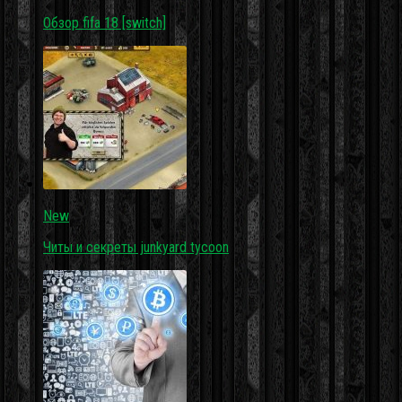
Обзор fifa 18 [switch]
New
Читы и секреты junkyard tycoon