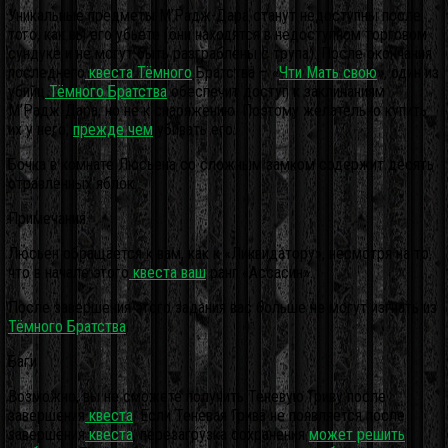
Уникальные предметы М’Радж-Дара станут недоступны после
того, как вы его убьете (они находятся в недоступном торговом
сундуке и не могут быть разграблены с трупа). После окончания
последнего
квеста Тёмного
Братства – «
Чти Мать свою
», один из
убийц
Тёмного Братства
обеспечит доступ к заклинаниям
М’Радж-Дара, но не к снаряжению. Поэтому желательно купить
их у него,
прежде чем
убивать его.
Бочка в комнате Люсьена со сложным замком содержит десять
отравленных яблок.
Примечания
Люсьен обращается к вам, как к «Ликвидатору», несмотря на то,
что в начале этого
квеста ваш
ранг «Ассасин».
После завершения этого задания вас больше не могут изгнать из
Тёмного Братства
.
Баги
Возможно, вы не сможете получить Теневую Гриву после
завершения
квеста
. Если Теневая Грива не появляется после
завершения
квеста
, перезагрузка сохранения
может решить