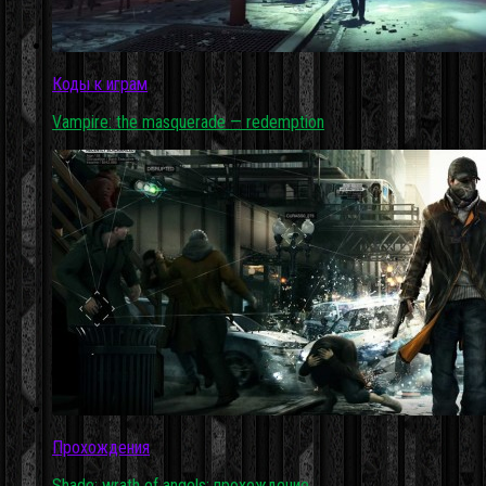
Коды к играм
Vampire: the masquerade — redemption
Прохождения
Shade: wrath of angels: прохождение