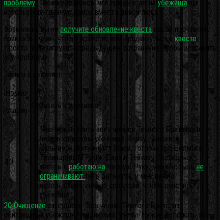
проблему
. Также убедитесь, что при выходе из
убежища
вы
используете главную дверь вместо двери люка.
Возможно, вы не
получите обновление
квеста
после прочтения
приказов Очивы, что не позволит вам продвинуться в
квесте
.
Просто перезагрузите предыдущее сохранение, чтобы исправить
эту проблему.
Записи в дневнике
Номер
КЗ
Запись в дневнике
стадии
Мне нужно убить всех членов Темного Братства в
чейдинхольском убежище: Очиву, Винсента
Вальтиери, Антуанетту Мари, Гогрона гро-Болмога,
Телиндрил, М’Радж-Дара и Тейнаву. Поскольку
10
теперь я
работаю на
Черную Руку, меня больше
не
ограничивают
пять догматов, и мне нужно
использовать любые средства, чтобы очистить
убежище.
20 Очищение
завершено. Все члены Темного Братства,
обитавшие в убежище Чейдинхола, убиты. Нужно доложить об