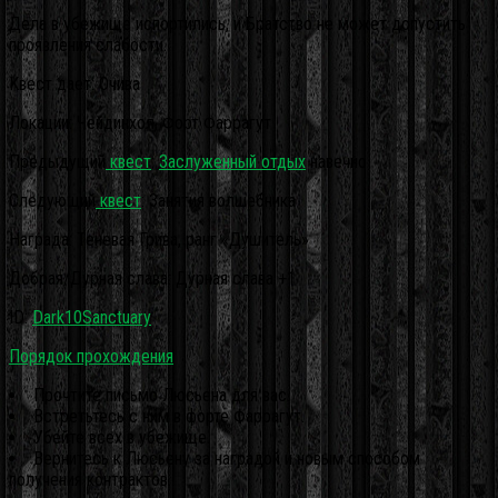
Дела в убежище испортились, и Братство не может допустить
проявления слабости.
Квест дает: Очива
Локации: Чейдинхол, Форт Фаррагут
Предыдущий
квест
:
Заслуженный отдых
навечно
Следующий
квест
: Занятия волшебника
Награда: Теневая Грива, ранг «Душитель»
Добрая/Дурная слава: Дурная слава +1
ID:
Dark10Sanctuary
Порядок прохождения
Прочтите письмо Люсьена для вас.
Встретьтесь с ним в форте Фаррагут.
Убейте всех в убежище.
Вернитесь к Люсьену за наградой и новым способом
получения контрактов.