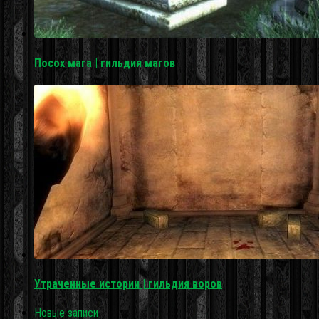
Посох мага | гильдия магов
Утраченные истории | гильдия воров
Новые записи