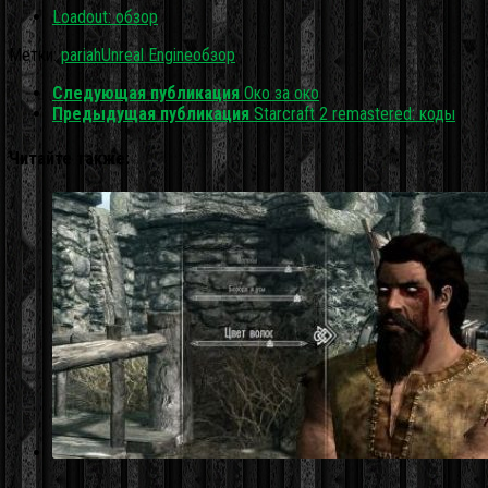
Loadout: обзор
Метки:
pariah
Unreal Engine
обзор
Следующая публикация
Око за око
Предыдущая публикация
Starcraft 2 remastered: коды
Читайте также: