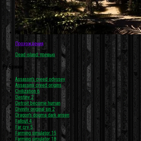
Прохождения
Dead island: превью
Рубрики
Assassin's creed odyssey
Assassins creed origins
Civilization 6
Destiny 2
Detroit become human
Divinity original sin 2
Dragon's dogma dark arisen
Fallout 4
Far cry 5
Farming simulator 15
Farming simulator 18