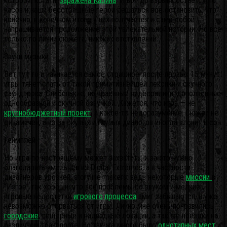
которой, кстати,
заражена Карина
. И вот до взрыва остаётся 16
часов и наши бесстрашные герои решаться всё остановить, что
конечно, в конечном итоге у них получается и само собой
напрашивается продолжение этой увлекательной истории. Но всё
только по линии сюжета, никаких отступлений.
Звуки музыки.
Вот тут то и начинается самое страшное: после первых 15 минут
игры тянет спать от такой примитивнейшей лексики и скучного
саундтрэка. Слабенькие, но красивые видеоролики, дополненные
однообразной и скучной озвучкой. Кажется, что игра — не
крупнобюджетный проект
, а какое-то недоразумение. Сюжет не
динамичен, а из-за скупых и глупых диалогов иногда клонит в сон.
Геймплей.
Но игра по-настоящему может захватить, и за это нужно
благодарить умельцев из Digital Extremes, а в частности
дизайнеров уровней, storyline-makers: ведь некоторые
миссии
в
“Изгое” так хороши, что все проблемы со звуком и мелкие
игровые недостатки
игрового процесса
вмиг забываются, и уже
невозможно оторваться от игры. Лично мне очень понравились
городские
, пещерные и надводные локации, а так же поездки на
различном транспорте. Но так же много было
однотипных мест
и