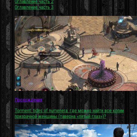
Оглавление часть 2
Оглавление часть 3
Прохождения
Torment: tides of numenera: где можно найти все копии
призрачной женщины (таверна «пятый глаз»)?