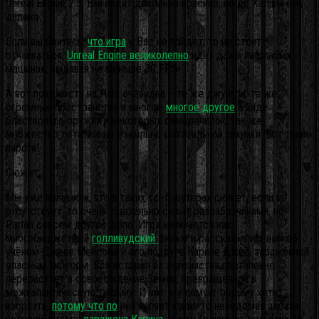
Unreal Engine 2.5. Выглядит довольно красиво, но до Халфы ему
далеко.
Если вы боитесь,
что игра
у Вас не пойдёт, то не стоит
отчаиваться,
Unreal Engine великолепно
идёт даже на слабых
машинах, выдавая не меньше 30 FPS.
А вот похожесть на Halo очевидна – те же джунгли, те же
огромные пространства и многое-
многое другое
в виде
бластерного оружия и некоторых самолечилок, так же
множество летательно-ездильно-шагатильной техники. Вот такие
пироги!
Сюжет.
Мы уже привыкли, что в таких sci-fi шутерах сюжет, если не
отсутствует, то очень тщательно скрыт разработчиками, но
Pariah совсем другое дело. Игра начинается как
многобюджетный
голливудский
фильм и рассказывает нам об
учёном Джеке Мейсоне и его подруге Карине Джей, заражённой
опасным вирусом. Вся история их знакомства постепенно
перерастает в освобождение Земли, превращённой в
межгалактическую тюрьму. И вот эту самую тюрьму хотят
взорвать,
потому что по
ней гуляет какая-то неведомая зараза,