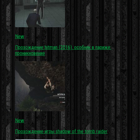
New
Прохождение hitman (2016). особняк в париже:
проникновение
New
Прохождение игры shadow of the tomb raider