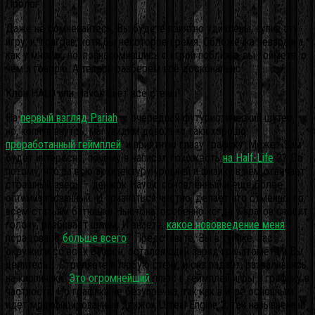
Пролог.
Даже не сомневайтесь, Вы будете приятно удивлены, купив эту
игру, и, поиграв, хотя бы некоторое время. Обложечка невзрачна,
как у многих, но, познакомившись с игрой поближе, вы поймете, о
чём я говорю. А теперь разберём всё досконально.
Клон HALO или Havok бьёт все стены!
На
первый взгляд Pariah
— очередной футуристический шутер,
но, копнув внутрь, мы увидим довольно таки хорошо
проработанный геймплей
, и приятную глазу графику. Может Вам
будет интересно, почему я написал похожесть
на Half-Life
2?
Да
потому, что за всю архитектуру уровней и физику в нём отвечает
страшный зверь – движок Havok, обновлённый и ещё более
оптимизированный. И признаться честно, делает это отменно, по
всем статьям батюшки Ньютона: особенно когда у врагов сносит
голову, разбивает шлем. И знаете,
какое нововведение меня
порадовало
больше всего
? Представьте, Вы в тупике, вас
окружили со всех сторон, остался один заряд гранатомёта и Вы
целитесь.… Стреляете в любую стену, и она падает, разваливаясь
на кирпичики!
Это огромнейший
плюс в геймплей игры и графику в
частности. Но графика не безупречна, так как в игре основным
идёт модифицированный движок Unreal Engine 2, так называемый