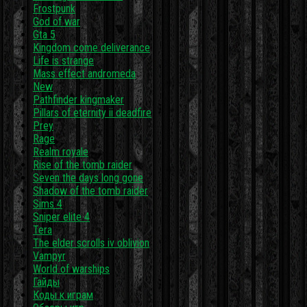
Frostpunk
God of war
Gta 5
Kingdom come deliverance
Life is strange
Mass effect andromeda
New
Pathfinder kingmaker
Pillars of eternity ii deadfire
Prey
Rage
Realm royale
Rise of the tomb raider
Seven the days long gone
Shadow of the tomb raider
Sims 4
Sniper elite 4
Tera
The elder scrolls iv oblivion
Vampyr
World of warships
Гайды
Коды к играм