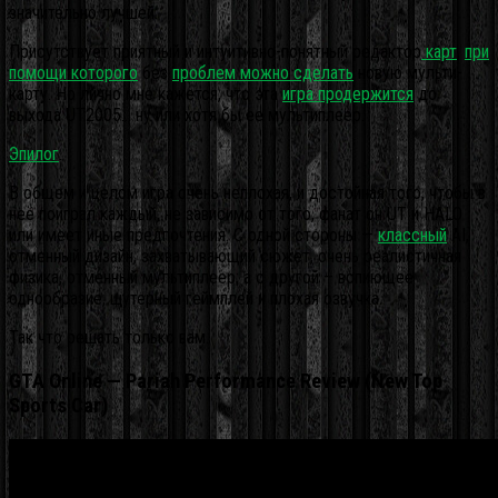
значительно лучшей.
Присутствует приятный и интуитивно-понятный редактор
карт
,
при
помощи которого
без
проблем можно сделать
новую мульти-
карту. Но лично мне кажется, что эта
игра продержится
до
выхода UT2005… ну или хотя бы ее мультиплеер.
Эпилог
.
В общем и целом игра очень неплохая, и достойная того, чтобы в
неё поиграл каждый, не зависимо от того, фанат он UT и HALO
или имеет иные предпочтения. С одной стороны —
классный
AI,
отменный дизайн, захватывающий сюжет, очень реалистичная
физика, отменный мультиплеер; а с другой – вопиющее
однообразие, шутерный геймплей и плохая озвучка.
Так что решать только вам.
GTA Online — Pariah Performance Review (New Top
Sports Car)