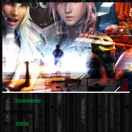
Прохождения
Pariah: обзор
Автор:
gtafour
·