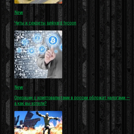
New
Читы и секреты junkyard tycoon
New
Операции с криптовалютами в россии обложат налогами —
а как вы хотели?