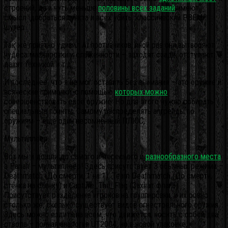
строений, да и чуть меньше
половины всех заданий
имеют
смысл: добраться пункта и всех убить, классический РВЕМ-
шутер.
Так же приятно удивил AI противников, иной раз они вытворяют
чудеса маскировки и слаженности – заходят сзади, отступают,
давят техникой и т.д.
И последнее, что я не мог оставить без внимания – это оружие и
всяческие примочки, с помощью
которых можно
совершенствовать своё оружие. Но для этого нужно собирать
специальные поинты. Самому распределять апгрейды по
оружиям – ещё один несомненный ПЛЮС.
Мультиплеер.
Вот мы и дошли до самого интересного и
разнообразного места
в Pariah – мультиплеер! Здесь присутствует 3 обычных режима –
Deathmatch (До смерти, 1 на 1), Team Deathmatch (До смерти,
стенка на стенку) и Capture_The_Flag (Захват флага).
Присутствует разделение игроков на группировки, и их ровно
столько же, сколько существует видов огнестрельного оружия.
Здесь можно ездить на всем, что движется, носить с собой два
ствола – полная аналогия UT2004, но в новой упаковке,