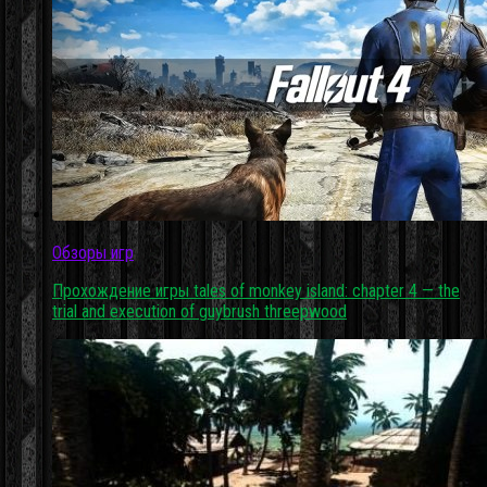
Обзоры игр
Прохождение игры tales of monkey island: chapter 4 — the
trial and execution of guybrush threepwood