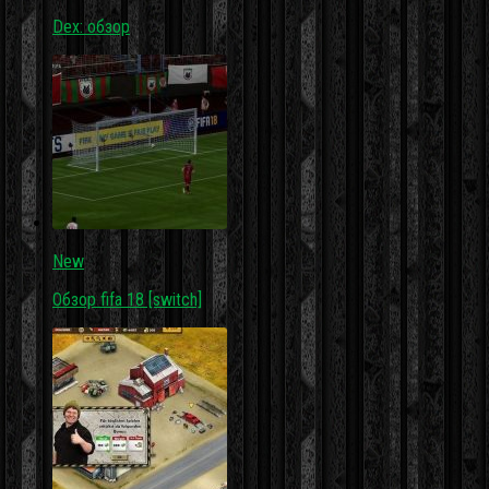
Dex: обзор
New
Обзор fifa 18 [switch]