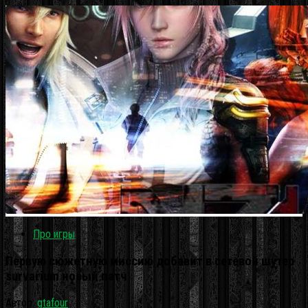
Про игры
Первую сюжетную миссию добавит в сетевой шутер
survarium новый патч
Автор:
gtafour
·