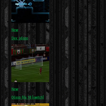
New
Dex: обзор
New
Обзор fifa 18 [switch]