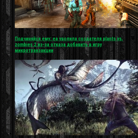
Подчиняйся ему: ea уволила создателя plants vs.
zombies 2 из-за отказа добавить в игру
микротранзакции