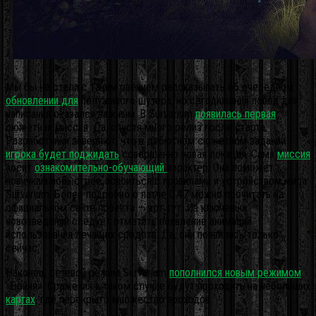
Мы бы не стали с таким рвением рассказывать об очередном
обновлении для
полуживого шутера, но сегодняшний повод для
написания оказался важным. В Survarium
появилась первая
сюжетная миссия. Да, спустя много релиз после старта.
Разработчики заверяют, что в дебютном сюжетном задании
игрока будет поджидать
совершенно новая локация.
Сама
миссия
носит
ознакомительно-обучающий
характер. Она поможет
новичкам побыстрее освоиться с правилами и устройством мира
Survarium. Более подробно о патче 0.47 можно прочитать на
официальном сайте проекта — вот тут. Из ключевых
нововведений следует отметить появление анимаций
использования лечащих средств. Да, они появились только
сейчас.
Наконец, сетевой режим Survarium
пополнился новым режимом
«Бойня». Сражения в таком случае будут проходить на небольших
картах
, где перекрыто множество проходов.