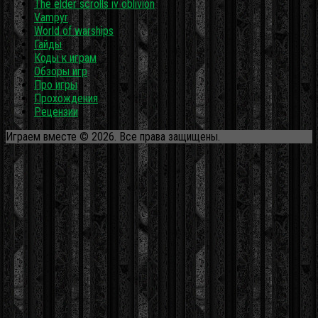
The elder scrolls iv oblivion
Vampyr
World of warships
Гайды
Коды к играм
Обзоры игр
Про игры
Прохождения
Рецензии
Играем вместе © 2026. Все права защищены.