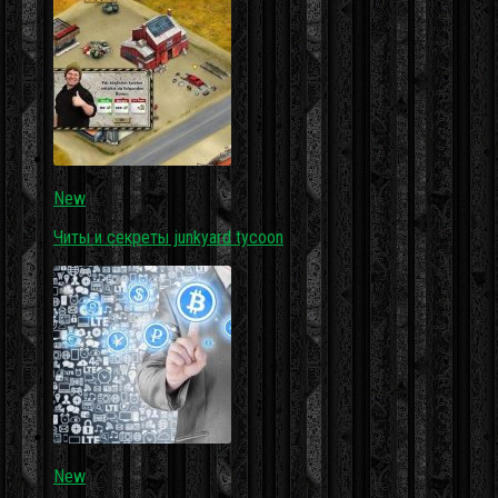
New
Читы и секреты junkyard tycoon
New