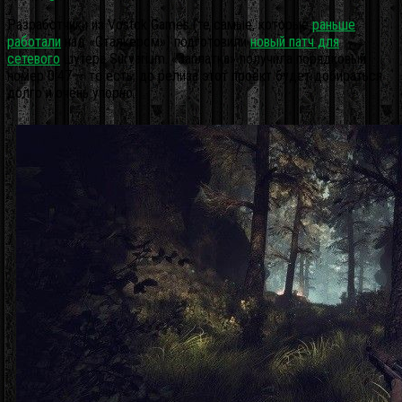
Разработчики из Vostok Games (те самые, которые
раньше
работали
над «Сталкером») подготовили
новый патч для
сетевого
шутера Survarium. «Заплатка» получила порядковый
номер 0.47 — то есть, до релиза этот проект будет добираться
долго и очень упорно.