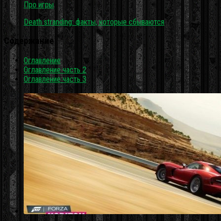
Про игры
Death stranding: факты, которые сбываются
Содержание
Оглавление
Оглавление часть 2
Оглавление часть 3