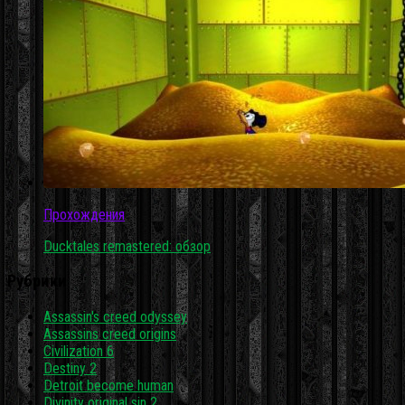
Прохождения
Ducktales remastered: обзор
Рубрики
Assassin's creed odyssey
Assassins creed origins
Civilization 6
Destiny 2
Detroit become human
Divinity original sin 2