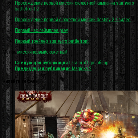
Прохождение первой миссии сюжетной кампании star wars
battlefront 2
Прохождение первой сюжетной миссии destiny 2 / видео
Первый час геймплея prey
Первый трейлер star wars battlefront
Метки:
миссия
первый
сюжетный
Следующая публикация
Lara croft go: обзор
Предыдущая публикация
Magicka 2
Читайте также: