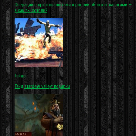
Операции с криптовалютами в россии обложат налогами —
а как вы хотели?
Гайды
Гайд stardew valley: подарки