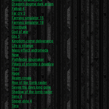
Dragon's dogma dark arisen
Fallout 4
Far cry 5
Farming simulator 15
Farming simulator 18
Frostpunk
God of war
Gta 5
Kingdom come deliverance
Life is strange
Mass effect andromeda
New
Pathfinder kingmaker
Pillars of eternity ii deadfire
Prey
Rage
Realm royale
Rise of the tomb raider
Seven the days long gone
Shadow of the tomb raider
Sims 4
Sniper elite 4
Tera