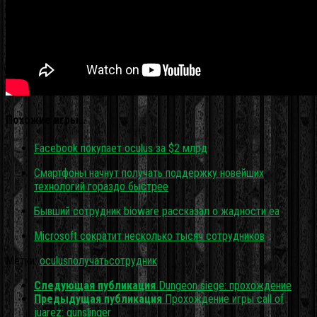
Похожие игры…
Facebook покупает oculus за $2 млрд
Смартфоны начнут получать поддержку новейших
технологий гораздо быстрее
Бывший сотрудник bioware рассказал о жадности ea
Microsoft сократит несколько тысяч сотрудников
Метки:
oculus
получать
сотрудник
Следующая публикация
Dungeon siege: прохождение
Предыдущая публикация
Прохождение игры call of
juarez: gunslinger