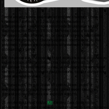
После неожиданного заявления во вторник о покупке Oculus VR
компанией Facebook за $ 2 млрд, положительные и
отрицательные комментарии заполонили социальные медиа.
Вице-президент Окулус VR Нейт Митчелл сказал в новом
интервью с Game Informer, что он ожидал получить некоторое
количество упреков от самых преданных поклонников, но был
неприятно удивлен массированным излиянием негатива от
сообщества в целом.
Мы предполагали, что реакция будет отрицательной, особенно из
нашей основной части сообщества, сказал Митчелл. За
пределами этой небольшой группы, мы ожидали положительный
настрой. Думаю никто не мог предположить, что все обернется
таким обилием негатива.
Он подчеркнул, что для Oculus VR сейчас важно донести
информацию до людей, почему эта сделка имеет смысл и
должна рассматриваться как хорошая новость.
21-летний создатель Oculus
Rift
Палмер Лаки сразу после
объявления о продаже компании, ответил на несколько десятков