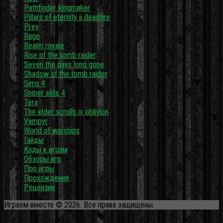
Pathfinder kingmaker
Pillars of eternity ii deadfire
Prey
Rage
Realm royale
Rise of the tomb raider
Seven the days long gone
Shadow of the tomb raider
Sims 4
Sniper elite 4
Tera
The elder scrolls iv oblivion
Vampyr
World of warships
Гайды
Коды к играм
Обзоры игр
Про игры
Прохождения
Рецензии
Играем вместе © 2026. Все права защищены.