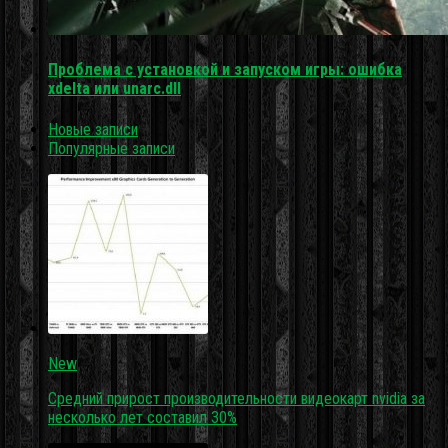
Проблема с установкой и запуском игры: ошибка
xdelta или unarc.dll
Новые записи
Популярные записи
New
Средний прирост производительности видеокарт nvidia за
несколько лет составил 30%