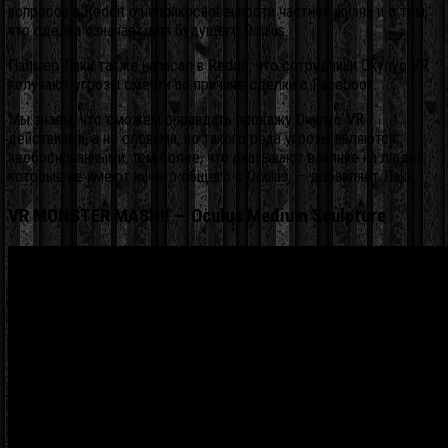
вопросов в Reddit о неприкосновенности частной жизни и о том,
что сделка означает для будущего Oculus.
Палмер Лаки также написал в Reddit, что сотрудники Окулус VR
получают угрозы смерти по причине сделки с Facebook.
Мы знаем, что сможем оправдать продажу Окулус VR
действиями, а не словами, но такого рода угрозы являются
необоснованными, тем более, что оказывают влияние на людей,
которые не имеют ничего общего с Oculus, — добавляет Лаки.
VR MONSTER MASH!! — Oculus Medium Sculpture