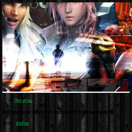
Про игры
Сотрудники oculus vr получают угрозы смерти
Автор:
gtafour
·