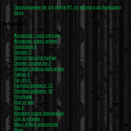
Прохождение far cry primal #1: от пролога до большого
лося
Рубрики
Assassin's creed odyssey
Assassins creed origins
Civilization 6
Destiny 2
Detroit become human
Divinity original sin 2
Dragon's dogma dark arisen
Fallout 4
Far cry 5
Farming simulator 15
Farming simulator 18
Frostpunk
God of war
Gta 5
Kingdom come deliverance
Life is strange
Mass effect andromeda
New