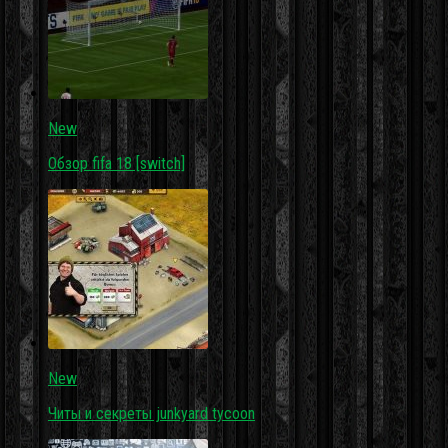
New
Обзор fifa 18 [switch]
New
Читы и секреты junkyard tycoon