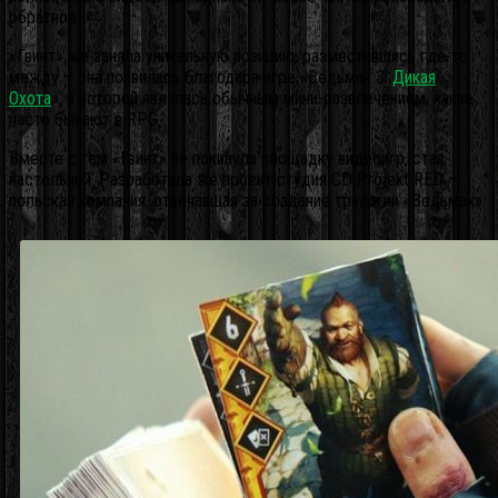
обратное.
«Гвинт» же заняла уникальную позицию, разместившись где-то
между – она появилась благодаря игре «Ведьмак 3:
Дикая
Охота
», в которой являлась обычным мини-развлечением, какие
часто бывают в RPG.
Вместе с тем «Гвинт» не покинула площадку видеоигр, став
настольной. Разработала же проект студия CD Projekt RED –
польская компания, отвечавшая за создание трилогии «Ведьмак».