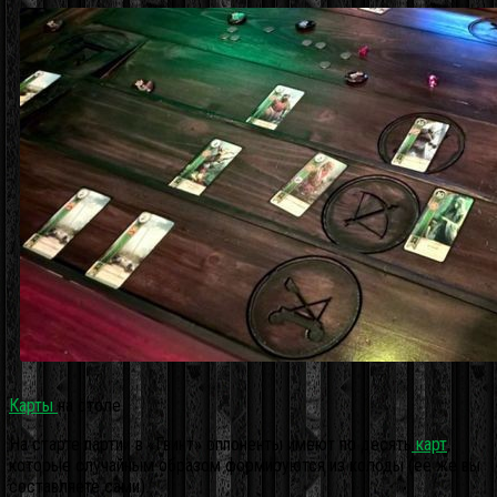
Карты
на столе
На старте партии в «Гвинт» оппоненты имеют по десять
карт
,
которые случайным образом формируются из колоды (её же вы
составляете сами).