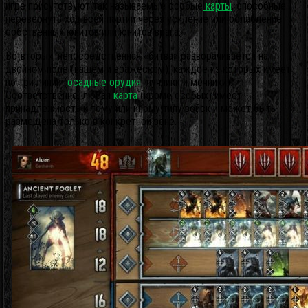
игре присутствуют так называемые особые
карты
, способные
перевернуть ход всей партии через усиление или ослабление
собственных юнитов или юнитов врага.
Во-вторых, непосредственная «битва» разворачивается на
двойном поле (вашем и вражеском), каждое из которых имеет
по три линии (
осадные орудия
, лучники и мечники).
Соответственно, любая
карта
(кроме особых) имеет
принадлежность к тому или иному типу войск и может быть
размещена только в конкретной зоне.