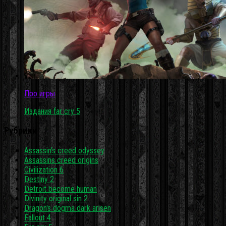
Про игры
Издания far cry 5
Рубрики
Assassin's creed odyssey
Assassins creed origins
Civilization 6
Destiny 2
Detroit become human
Divinity original sin 2
Dragon's dogma dark arisen
Fallout 4