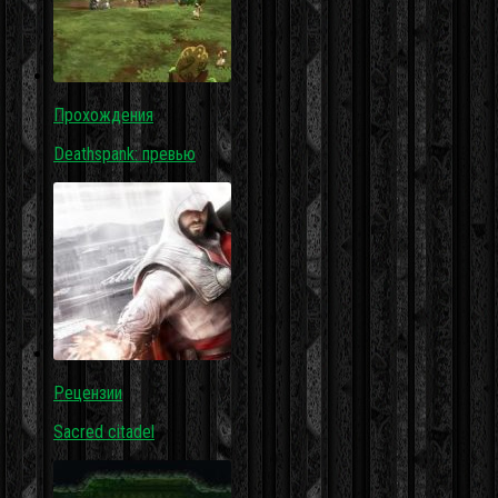
Прохождения
Deathspank: превью
Рецензии
Sacred citadel