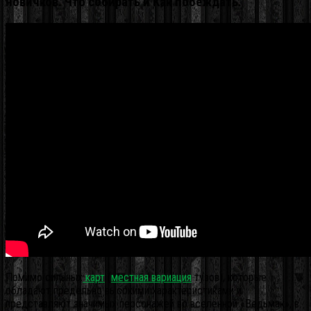
новичков. Что собирать и Как побеждать.
Помимо сильных
карт
(
местная вариация
тузов), которые
обладают предельно высокими характеристиками и
представляют значимых персонажей во вселенной «Ведьмак», в