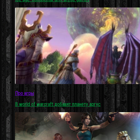
Про игры
В world of warcraft добавят планету аргус