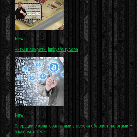
New
Читы и секреты junkyard tycoon
New
Операции с криптовалютами в россии обложат налогами —
а как вы хотели?