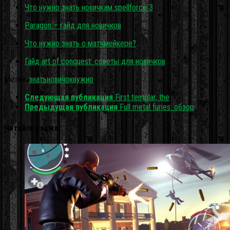
Что нужно знать новичкам spellforce 3
Paragon – гайд для новичков
Что нужно знать о матчмейкере?
Гайд art of conquest: советы для новичков
Метки:
знать
новичок
нужно
Следующая публикация
First templar, the
Предыдущая публикация
Full metal furies: обзор
Читайте также: