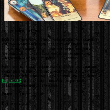
Четыре колоды в Гвинте
Всего в «Гвинте» присутствуют четыре фракции, каждой из
которых вы можете отдать предпочтение. Людей Cевера
представляет колода «Королевства Севера», эльфов и
краснолюдов – «Скоя’Таэли», монстров, что очевидно,
«Чудовища», а людей с островов – «Скеллиге».
Естественно, каждая сторона имеет собственных лидеров,
уникальные умения и отличающиеся тактики. В общем и целом,
«Гвинт» — это увлекательная ККИ, которая, при поддержке CD
Projekt RED
, гарантировано станет высокоранговой
представительницей своего жанра.
Видео: пора играть в Гвинт
Похожие игры…