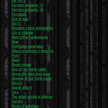
Far cry 5
Farming simulator 15
Farming simulator 18
Frostpunk
God of war
Gta 5
Kingdom come deliverance
Life is strange
Mass effect andromeda
New
Pathfinder kingmaker
Pillars of eternity ii deadfire
Prey
Rage
Realm royale
Rise of the tomb raider
Seven the days long gone
Shadow of the tomb raider
Sims 4
Sniper elite 4
Tera
The elder scrolls iv oblivion
Vampyr
World of warships