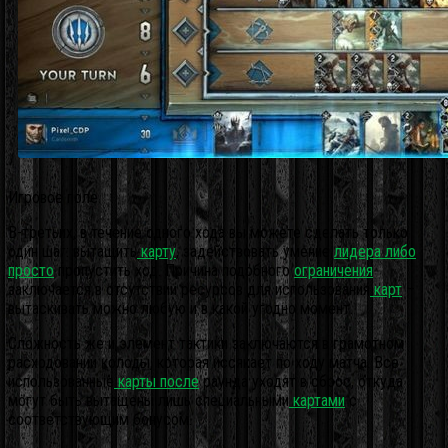
Игровое поле
В-третьих, в течение одного хода вы можете сделать только
один шаг: вытащить
карту
, задействовать умение
лидера либо
просто
пропустить ход. Причина подобного
ограничения
заключается в отсутствии ресурсов для использования
карт
–
вытаскивать можно любую и в какой угодно момент.
Сложность же и элемент тактики заключаются в грамотном
расходовании колоды, которая иссякает по ходу матча. Все
использованные
карты после
раунда уходят в сброс, откуда
могут быть вытащены лишь специальными
картами
с
соответствующим бонусом.