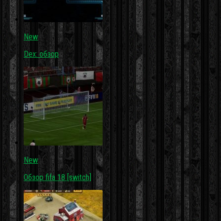
New
Dex: обзор
New
Обзор fifa 18 [switch]