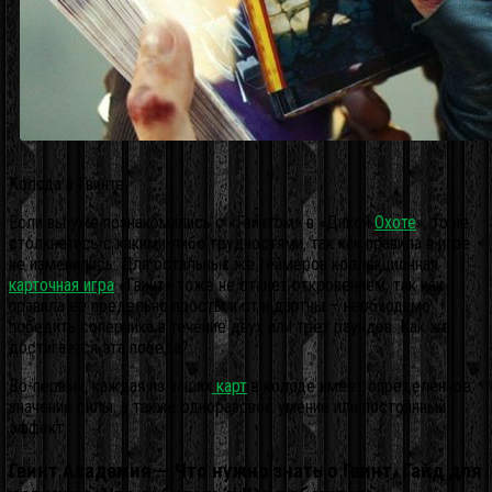
Колода в Гвинте
Если вы уже познакомились с «Гвинтом» в «Дикой
Охоте
», то не
столкнетесь с какими-либо трудностями, так как правила в игре
не изменились. Для остальных же геймеров коллекционная
карточная игра
«Гвинт» тоже не станет откровением, так как
правила её предельно просты и стандартны – необходимо
победить соперника в течение двух или трех раундов. Как же
достигается эта победа?
Во-первых, каждая из ваших
карт
в колоде имеет определенное
значение силы, а также одноразовое умение или постоянный
эффект.
Гвинт Академия — Что нужно знать о Гвинт. Гайд для