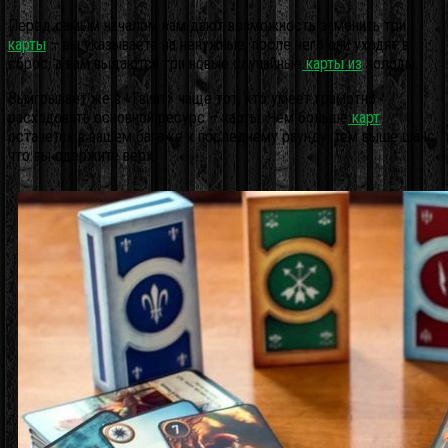
Перед самым началом вам дают возможность заменить три
карты
– вы указываете на ненужные, после чего они уходят в
сброс, а вам выдаются три новые случайные
карты из
колоды.
Выигрывает же в «Гвинт» чаще тот, кто умеет грамотно
расходовать основной ресурс – карты. Чем больше
карт
останется в вашем багаже к последнему раунду, тем выше шанс,
что вы одержите верх.