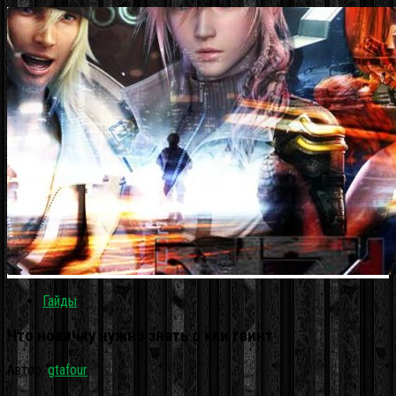
Гайды
Что новичку нужно знать о кки гвинт
Автор:
gtafour
·