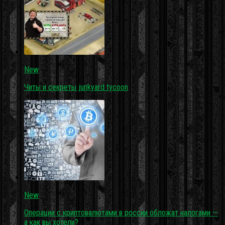
New
Читы и секреты junkyard tycoon
New
Операции с криптовалютами в россии обложат налогами —
а как вы хотели?