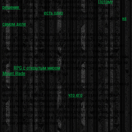
Kickstarter служит ярким тому доказательством.
Потому
решение
сделать ставку на реалистичный сеттинг кажется
вполне логичным. Но
есть одно
обстоятельство, не раз
подтверждённое историей: люди плохо понимают, чего хотят
на
самом деле
.
Всё же неспроста так вышло, что ролевой жанр зародился в
лоне фэнтези. Сказочное содержание не только выступает
нарративным и стилистическим довеском, но также обогащает
геймплей множеством интересных деталей — уникальными
способностями, персонажами, дополнительными возможностями
для отыгрыша. Факт остаётся фактом: в истории ещё никогда не
было
RPG с открытым миром
в настоящем Средневековье.
Mount Blade
— другого поля ягода.
Вовсе не хочу сказать, что концепция Kingdom Come обречена на
провал. Наоборот, эксперимент Warhorse Studios очень
интересен — и прежде всего тем,
что его
результат покажет,
могут ли игры симулировать действительность и при этом
оставаться увлекательными. Но не будем углубляться в
абстрактные рассуждения. Я побеседовал с авторами, а также
самостоятельно поиграл в бета-версию, и у меня появились
вполне конкретные опасения.