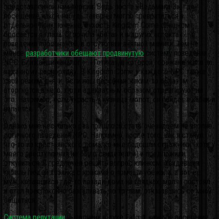
представленной нам версии. Ведь после «Ведьмака 3», где
посещение какой-нибудь таверны могло превратиться в
отдельное приключение, сухость Kingdom Come слишком
бросается в глаза. Огорчила «бета» и в других аспектах — в
поведении персонажей, в отсутствии внятной мимики. Тем не
менее
разработчики обещают продвинутую
систему поведения
NPC. Ближайший аналог — «Готика», в которой горожане жили по
заданному распорядку. В Kingdom Come у каждого NPC также
свой режим дня, и, если наш персонаж каким-то образом
вторгнется в него, люди адекватным образом отреагируют на
это. Например, если украсть у кузнеца молот, он пойдёт в кабак и
напьётся.
Однако мне несколько раз пришлось стать очевидцем не вполне
логичного поведения NPC. Например, после того, как я стянул
что-то из крестьянского дома, ко мне подошли стражники (хотя у
моего преступления не было свидетелей) и предложили
откупиться. Я предпочёл решить вопрос клинком. Увидевшая
гибель людей хозяйка с криками о помощи убежала, а вот её
муж, копавшийся где-то позади дома на грядках, молча постоял
и стал преспокойно разгуливать по трупам, отказавшись со мной
общаться.
Система репутации
выполнена в духе Fallout: каждое поселение