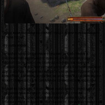
Перед вами половина населения города. А чем ещё заниматься
летним утром?
Что наша жизнь?..
Несмотря на красноречивые обещания разработчиков и
довольно положительные отзывы об альфа-версии, успех
Kingdom Come далеко не столь однозначен, как кажется.
Ролевые игры и фэнтези-сеттинг находятся в плотном симбиозе
друг с другом. Инициатива выбросить из ролевого проекта все
волшебные элементы вроде магии, монстров и драконов вполне
может обернуться для смельчаков коммерческим провалом.
Нельзя не признать, что на словах возможность окунуться в
Средневековье выглядит очень здорово. По словам
разработчиков, проведённый ими анализ рынка показал, что
публика устала от фэнтези. И, в общем-то, триумф их проекта на