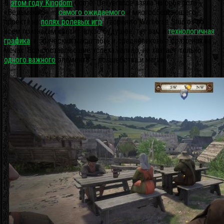
В
этом году Kingdom
Come: Deliverance взяла на себя роль
«Ведьмака 3» —
самого ожидаемого
и многообещающего
проекта на
полях ролевых игр
. Творению Warhorse Studios по
всем признакам светит яркое будущее: тут вам и
технологичная
графика
, и эпические масштабы, и средневековые сражения на
мечах. Все составляющие успеха налицо, не хватает только
одного важного
элемента — волшебства и магии.