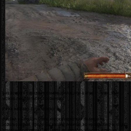
Без всякого сарказма: самое зрелищное в игре — лужи. Ими
можно любоваться бесконечно.
Режь направо, руби налево!
Навыки в Kingdom Come «прокачиваются» по мере их
использования. Вроде бы вполне логично, но на практике выходят
комичные ситуации. Так, Генри не удалось убедить девушку