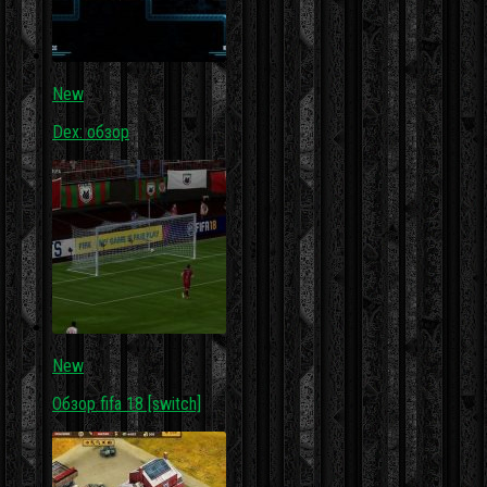
New
Dex: обзор
New
Обзор fifa 18 [switch]