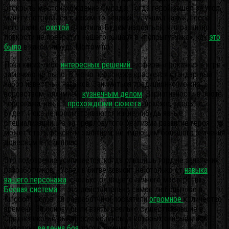
раскрыть местонахождение Смрада. Тогда герой зашёл за угол,
минуту потрепался с каким-то зевакой, улучшил навык, после
чего дама с
охотой
ответила. Будем надеяться, что развитие
ловкости не превратит нашего рыцаря в «попрыгунчика», как
это
было
в какой-нибудь Morrowind.
Пока каких-либо
интересных решений
в сфере «прокачки» в игре
замечено не было. В меню персонажа красуется стандартный
набор известных навыков. Заниматься традиционно можно
воровством, алхимией,
кузнечным делом
. Вариативности в росте
персонажа, как и в
прохождении сюжета
, похоже, здесь не
будет. Пока не просматриваются какие-нибудь явные
специализации. Из-за пресловутого реализма развитие героя
может стать фоновым занятием, не имеющим большого значения
довеском к геймплею.
Это подозрение усиливается, когда слышишь гордые заявления
разработчиков: «Успех в битве зависит не столько от
навыка
вашего персонажа
, сколько от вашего личного мастерства».
Боевая система
— это действительно самое любопытное в
Kingdom Come. Ей разработчики посвятили
огромное
количество
времени. За основу были взяты реально существовавшие в
Средневековье рыцарские кодексы, в которых описывалась
методика
ведения боя
того времени.