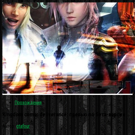
Прохождения
Kingdom come: deliverance: превью по бета-версии
Автор:
gtafour
·