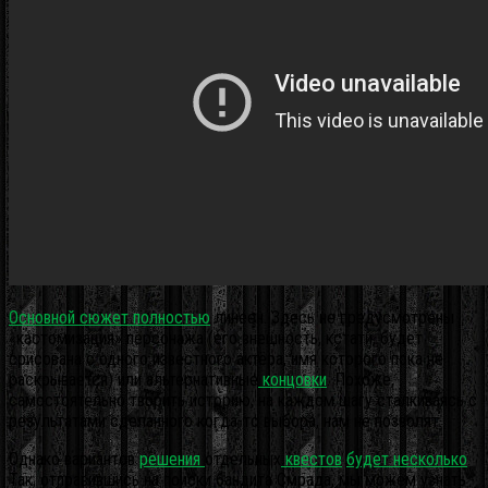
Основной сюжет полностью
линеен. Здесь не предусмотрены
«кастомизация» персонажа (его внешность, кстати, будет
срисована с одного известного актёра, имя которого пока не
раскрывается) или альтернативные
концовки
. Похоже,
самостоятельно творить историю, на каждом шагу сталкиваясь с
результатами сделанного когда-то выбора, нам не позволят.
Однако вариантов
решения
отдельных
квестов
будет несколько
.
Так, отправившись на поиски бандита Смрада, мы можем узнать