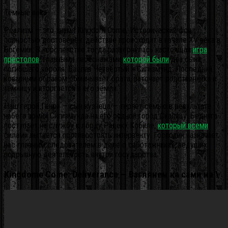
Тёмные века
Реализм — это знамя Kingdom Come. Исторический фон
полностью достоверен: действие происходит в начале XV века в
Богемии. В королевстве тогда развернулась настоящая
игра
престолов
, главными персонажами
которой были
два сына
погибшего короля: Вацлав Четвёртый и Сигизмунд. Последний
коварным образом обманывает брата, заточает родственника в
темницу и вторгается в его земли.
Наш герой Генри — сын кузнеца — теряет семью в результате
набега армии Сигизмунда на его родной город Скалицу. Бедняга
поступает на службу к лорду Рацеку Кобиле,
который всеми
силами пытается противостоять интервенту. Господин назначает
нас главным следователем в деле о саботажниках, ведущих
подрывную деятельность внутри государства.
Kingdome Come: Deliverance — Взглянем ка сами на \