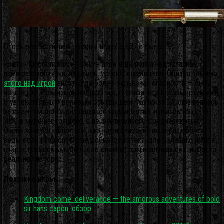
Столь реалистичных лесов в играх ещё не было.
«Бета» Kingdom Come: Deliverance ещё полна недостатков. С
ними разработчики, надеюсь, успеют справиться. Однако помимо
этого над игрой
висит куда более серьёзная опасность — быть
непонятой. Реализм и хардкор могут оказаться несовместимыми
с увлекательным ролевым отыгрышем. Warhorse Studios взялась
за очень смелое и рискованное предприятие, пытаясь создать
RPG в мире настоящего, а не фэнтезийного Средневековья.
Очень хочется надеяться, что наши опасения не оправдаются,
ведь, если Kingdom Come добьётся успеха, для ролевого жанра
откроется необъятное число свежих, оригинальных сеттингов из
реальной истории.
Похожие игры…
Kingdom come: deliverance — the amorous adventures of bold
sir hans capon: обзор