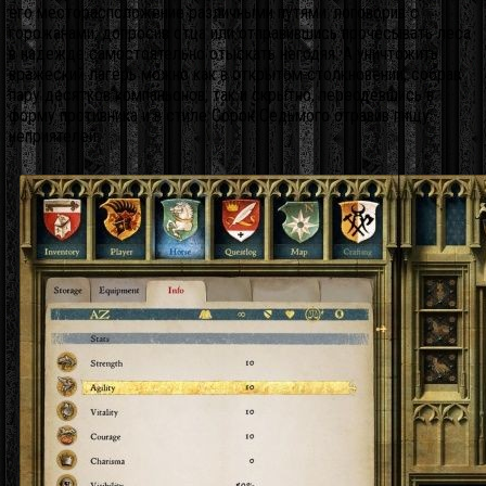
его месторасположение различными путями: поговорив с
горожанами, допросив отца или отправившись прочёсывать леса
в надежде самостоятельно отыскать негодяя. А уничтожить
вражеский лагерь можно как в открытом столкновении, собрав
пару десятков компаньонов, так и скрытно, переодевшись в
форму противника и в стиле Сорок Седьмого отравив пищу
неприятелей.