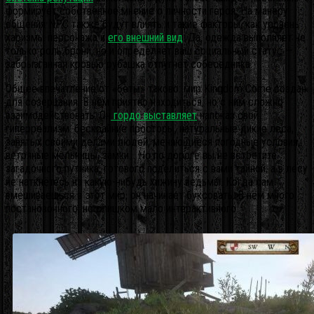
формирует собственное мнение о личности героя. На манеру
общения NPC также будут влиять и такие факторы, как уровень
харизмы персонажа и
его внешний вид
. Да, одежда выполняет не
только роль брони, но и определяет ваш социальный статус —
забрызганная кровью рубашка отпугнёт собеседника.
Общее впечатление от «беты» таково: мир Kingdom Come создан
для созерцания. В нём приятно находиться, но с ним сложно
взаимодействовать. Он
гордо выставляет
напоказ свой
гиперреализм: бескрайние просторы, натуральные дикие леса,
занятых своими делами людей, меняющиеся погодные условия,
ветряные мельницы, замки… Но по дороге вы не встретите
загадочного путника, готового поделиться с вами тайной, а в лесу
не наткнётесь на какую-нибудь хижину ведьмы. Когда сам
вмешиваешься в этот мир, он начинает буксовать. В нём много
постановочного, но слишком мало интерактивного.