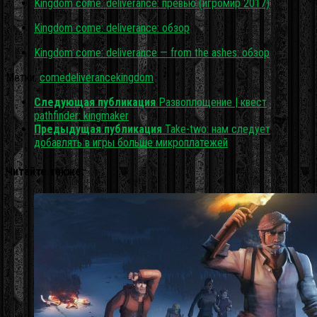
Kingdom come: deliverance: превью (игромир 2017)
Kingdom come: deliverance: обзор
Kingdom come: deliverance — from the ashes: обзор
Метки:
come
deliverance
kingdom
Следующая публикация
Развоплощение | квест
pathfinder: kingmaker
Предыдущая публикация
Take-two: нам следует
добавлять в игры больше микроплатежей
Читайте также: