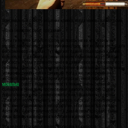
Оригинальный способ ношения клинка, когда ножны забыл дома.
«Века были так себе, средние»
Ритм геймплея Kingdom Come не похож ни на что: здесь нет
пещер, заполненных десятками монстров, нет возможностей для
бесконечного «фарма». Тут и лежит один из подводных камней
концепции — динамика и разнообразие геймплея могут сильно
просесть. Когда у разработчиков в дизайнерском арсенале есть
гоблины, драконы, заклинания и прочие фэнтезийные приёмчики,
можно выдумать сотни ситуаций. Когда же ты обременён
жёсткой привязкой к истории и предсказуемой людской
моралью
, спасти положение могут только очень сильный
сценарий и гениально прописанные диалоги. Kingdom Come
просто вынуждена ориентироваться на социальную сторону.
Пока этот аспект оценить не удалось: беседы с большинством
NPC имели одинаковый набор реплик. «Поговорить о погоде»
почти ни с кем не получилось — в диалоговом арсенале были
лишь фразы, касающиеся местонахождения Смрада.
Эти недостатки очень хочется списать на сырость