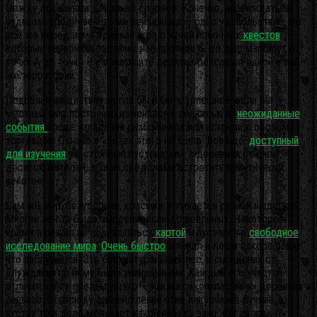
между локациями довольно спорное. Конечно, наслаждаться
чудными средневековыми пейзажами — одно удовольствие. Но
всё же перед нами ролевая игра с кучей побочных
квестов
,
которые наверняка заставят нас протереть до дыр маршрут от
точки А до точки B и совершить десяток рейсов по одной и той
же территории.
Подобная инициатива могла бы и быть успешной, если бы
местный мир постоянно изменялся и подкидывал
неожиданные
события
вроде нападения разбойников или встречи с обозом
торговцев. Однако в «бете» этого не было. Вообще,
доступный
для изучения
участок был пустоватым: в деревнях от силы
десяток жителей, а за их пределами встретить практически
некого.
Сам же мир, безусловно, красив и отличается ручной выделкой.
Многие места были смоделированы с реальных. Некоторое
время я решил не пользоваться
картой
и пустился в
свободное
исследование мира
.
Очень быстро
я попал в лес и вскоре понял,
что заблудился. Это был натуральный лес, и ощущения от
блуждания по нему были уникальными. Каждый его участок
отличается от предыдущего — никаких «копипастных» деревьев и
пеньков. Отовсюду слышно пение птиц и журчание ручьёв, в
кустах то и дело мелькает какой-нибудь заяц. Когда же