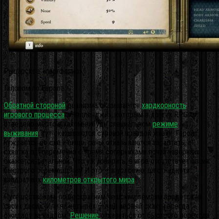
Рыцарское «портфолио».
Галопом по Европе
Обратной стороной
реализма оказывается
хардкорность
игрового процесса
. «Челленджи», которым в других RPG
отведено место в каком-нибудь специальном
режиме
выживания
, тут оказываются суровой правдой жизни. Герой
нуждается во сне и пище, раны отказываются зарастать, а
схватка одновременно с тремя соперниками почти наверняка
окажется фатальной. Что уж говорить, в игре отсутствует опция
быстрого перемещения! И это — в условиях шестнадцати
квадратных
километров открытого мира
!
Путешествовать по бескрайним чешским землям придётся на
своих двоих. Или на четырёх — наш верный скакун всегда
ожидает за кадром.
Решение
отказаться от быстрого перехода