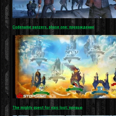
Codename panzers, phase one: прохождение
The mighty quest for epic loot: превью