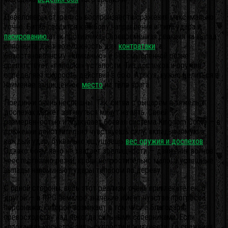
Девелоперы старались воспроизвести сражения максимально
точно. Битва сводится к выбору направления и типа удара и
парированию
атак противника. Своевременная реакция на выпад
оппонента даёт возможность для
контратаки
, а
безостановочному «кликанью» и бессмысленной резне
препятствует «полоска» усталости. Тип доспехов и оружия
определяет скорость действий в бою. Атакуя, нужно целиться в
наименее защищённое
место
на теле врага.
Поединки очень неспешны. Так, битва с рыцарем в тяжёлых
доспехах может затянуться минут на пять. Своей
размеренностью и подкупает боевая система Kingdom Come — в
сражении действительно чувствуешь силу, вкладываемую в
каждый удар, буквально ощущаешь
вес оружия и доспехов
.
Однако боям явно не хватает зрелищности — движения воинов
неестественно резки, крови непростительно мало, а успешные
выпады напоминают удары топором по дереву.
С одной стороны, весь этот реализм очень привлекателен, с
другой — в RPG немалое значение имеет чувство прогресса
персонажа, которое возникает в том числе благодаря
превосходству над некогда сильными соперниками. Если
«прокачка» коснётся лишь скорости и живучести, то сражения