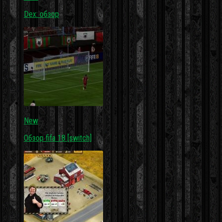
Dex: обзор
New
Обзор fifa 18 [switch]