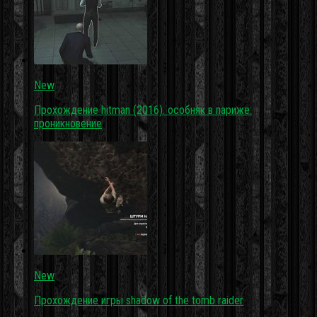
New
Прохождение hitman (2016). особняк в париже:
проникновение
New
Прохождение игры shadow of the tomb raider