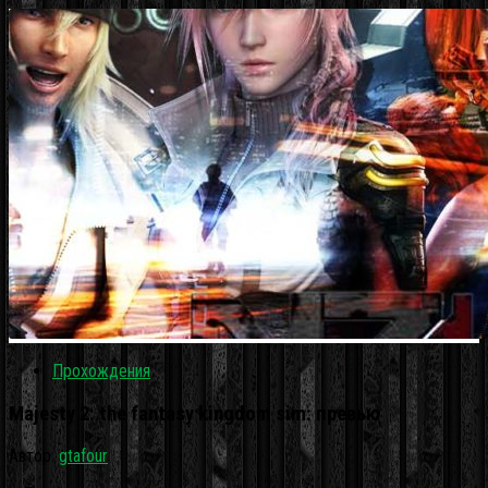
Прохождения
Majesty 2: the fantasy kingdom sim: превью
Автор:
gtafour
·