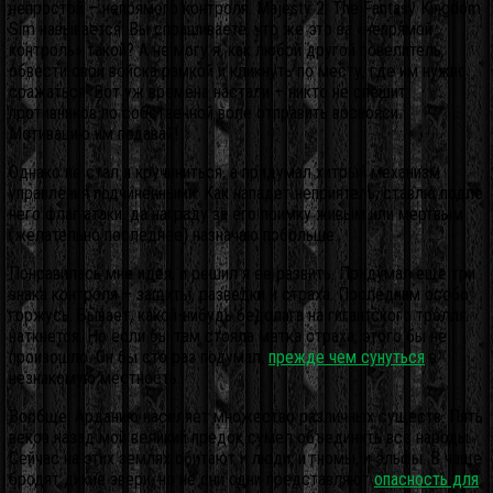
непростой – непрямого контроля. Majesty 2: The Fantasy Kingdom
Sim называется. Вы спрашиваете, что же это за «непрямой
контроль» такой? А не могу я, как любой другой повелитель,
обвести свои войска рамкой и кликнуть по месту, где им нужно
сражаться. Вот уж времена настали – никто не спешит
противников по собственной воле отправить восвояси.
Мотивацию им подавай!
Однако не стал я кручиниться, а придумал хитрый механизм
управления подчиненными. Как нападет неприятель, ставлю подле
него флаг атаки, да награду за его поимку живым или мертвым
(желательно последнее) назначаю побольше.
Понравилась мне идея, и решил я ее развить. Придумал еще три
знака контроля – защиты, разведки и страха. Последним особо
горжусь. Бывает, какой-нибудь бедолага на гигантского тролля
наткнется. Но если бы там стояла метка страха, этого бы не
произошло. Он бы сто раз подумал,
прежде чем сунуться
в
незнакомую местность.
Вообще, Арданию населяет множество различных существ. Пять
веков назад мой великий предок сумел объединить все народы.
Сейчас на этих землях обитают и люди, и гномы, и эльфы. В чаще
бродят дикие звери, но не они одни представляют
опасность для