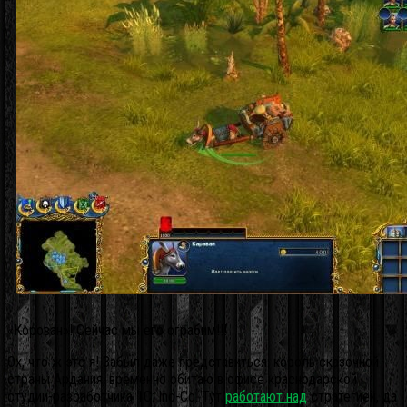
«Корован»! Сейчас мы его ограбим!!!
Ох, что ж это я! Забыл даже представиться: король сказочной
страны Ардания, временно обитаю в офисе краснодарской
студии-разработчика 1С: Ino-Co. Тут
работают над
стратегией, да