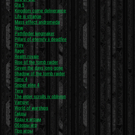
Gta 5
Kingdom come deliverance
Life is strange
Mass effect andromeda
New
Pathfinder kingmaker
Pillars of eternity ii deadfire
Prey
Rage
Realm royale
Rise of the tomb raider
Seven the days long gone
Shadow of the tomb raider
Sims 4
Sniper elite 4
Tera
The elder scrolls iv oblivion
Vampyr
World of warships
Гайды
Коды к играм
Обзоры игр
Про игры