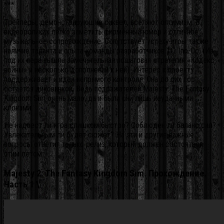
***
Трейлеры, демонстрирующие сиквел, вселяют оптимизм. В
видеороликах легко заметить фирменный юмор и отличное
музыкальное сопровождение. Сопутствует успеху игры также
наличие таланта и опыта команды разработчиков 1С: Ino-Co. (Из-
под их пера вышла замечательная пошаговая стратегия «Кодекс
войны» и несколько дополнений к ней). Интерес к проекту
поддерживает и идея непрямого контроля. Она до сих пор
остается диковинкой. Ведь подражателей Majesty: The Fantasy
Kingdom Sim очень мало, да и были они лишь неудачными
клонами.
Не надоест ли игра слишком быстро? Соблюден ли баланс сил?
Увлекательным ли будет сюжет? На эти и другие важные
вопросы ответит только релиз, который должен состояться
этим летом.
Majesty 2: The Fantasy Kingdom Sim. Прохождение.
Часть 1 \