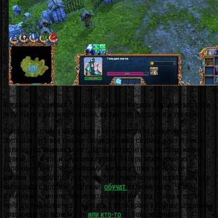
Взгляните на иконки с изображенными лицами в правом верхнем
углу. На них различные герои, их занятия, здоровье и уровень.
Смельчаки с неба не падают и не являются из загадочных
порталов. Это все сказки. Сначала нужно скопить достаточное
количество звонких монет, затем потратить их на сооружение
зданий… О! А вот и церковка готова. Теперь некоторые из
горожан станут священниками. Мечники тоже не на поле с
вилами тренируются – для них требуется возвести казармы, где
им выдадут доспехи и оружие,
обучат
ратному делу. Чтобы
сэкономить, можно прибегнуть к услугам вора. Правда, есть у
него дурная привычка – сбегать с поля брани в случае серьезной
опасности. Но если же он
или кто-то
из бойцов проявит