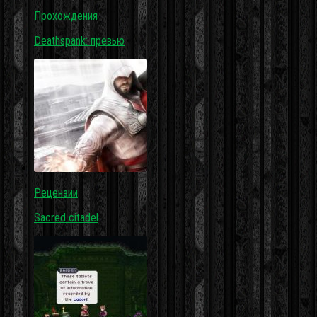
Прохождения
Deathspank: превью
Рецензии
Sacred citadel