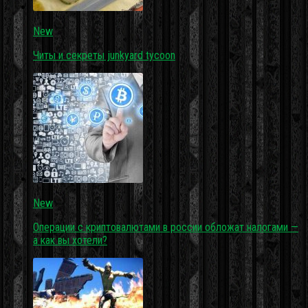
New
Читы и секреты junkyard tycoon
New
Операции с криптовалютами в россии обложат налогами —
а как вы хотели?