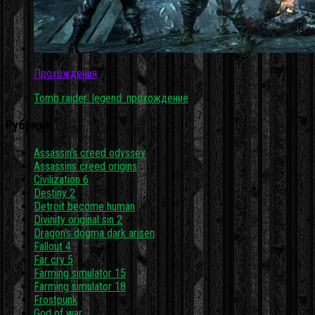
Прохождения
Tomb raider: legend: прохождение
Рубрики
Assassin's creed odyssey
Assassins creed origins
Civilization 6
Destiny 2
Detroit become human
Divinity original sin 2
Dragon's dogma dark arisen
Fallout 4
Far cry 5
Farming simulator 15
Farming simulator 18
Frostpunk
God of war