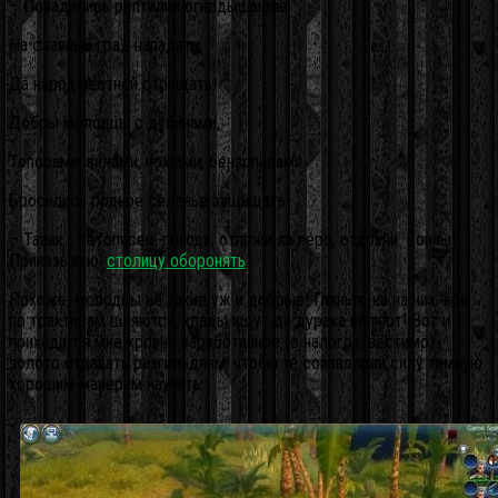
– Повадились рептилии огнедышащие
На славный град нападать,
Да народ честной стращать!
Добры молодцы c дубинами,
Топорами, вилами, ножами, бензопилами
Бросились родное селенье защищать.
– Тааак… летописец, погоди, отложи-ка перо, отдохни. Воины!
Приказываю:
столицу оборонять
!
Похоже, молодцы не такие уж и добрые! Гляньте-ка на них: все
по трактирам шляются, клады ищут да дурака валяют! Вот и
приходится мне кровно заработанное (с налогов, вестимо)
золото отдавать разгильдяям, чтобы те соизволили силу темную
хорошим манерам научить.