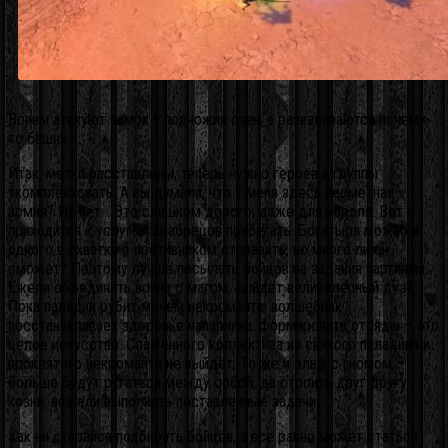
Воины атакуют замок у подножия стен, а разваливаются почему-
то башни.
Итак, метки расставлены, теперь нужно героев в группы
укомплектовать. А вы думали, что у меня здесь несметная
армия? Ну нет… Это слишком дорого, даже для короля. Вот и
приходится к услугам храбрецов прибегать. Богатыря можно и
одного в схватку с противником отправить, но много ли он
сможет? Поэтому лучше посылать бойцов на задания партиями.
Ежели объединить воина с магом, выйдет великолепный дуэт.
Пока паладин рубит мечем некроманта, волшебник
восстанавливает здоровье напарника. Формировать отряды – это
целое искусство. Слаженного коллектива из святого паладина и
проклятого некроманта не выйдет. То же и эльф с гномом –
больше будут ругаться между собой, да строить друг другу
козни, нежели выполнять поставленные задачи.
Как ни старайся подбирать бойцов, а все равно может статься