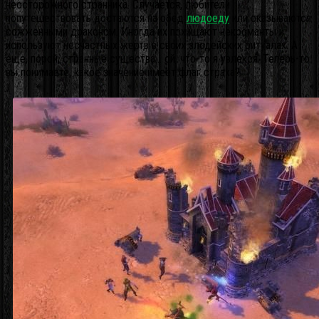
неосторожного странника. Случается, любители
попутешествовать достаются на обед
людоеду
или оказываются
сожженными драконом. Иногда их похищают некроманты и
используют несчастных жертв в своих злодейских ритуалах. А
еще, порой, странные существа… ой, что-то я увлекся. Теперь-то
вы понимаете, какое значение имеет флаг страха?