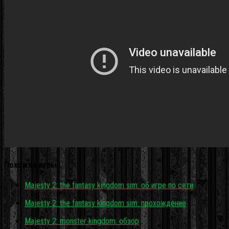
Похожие игры…
Majesty 2: the fantasy kingdom sim: об игре по сети
Majesty 2: the fantasy kingdom sim: прохождение
Majesty 2: monster kingdom: обзор