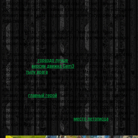
храбрость, то получит бесценный опыт и станет сильнее.
Достойнейшего из достойных я возвожу в лорды. Он никогда не
покинет меня и будет следовать за своим Государем хоть на
край света.
– Что-то я устал, – зевнул Король, – мне нужен отдых.
Летописец, кончай бездельничать! Ну-ка, расскажи, насколько
красиво мое королевство?
– Слушаюсь, мой повелитель. Слуги доложили, что государство
стало выглядеть
гораздо лучше
, и все это благодаря
доработанной
версии движка Gem3
, ранее использованного в
проекте «В
тылу врага
2». В отличие от Majesty: The Fantasy
Kingdom Sim, в продолжении все ландшафты рукотворны, а
территория серьезно увеличилась в размерах. Ух, ты! В наших
краях появилась физика! Слушайте, это ведь прямо как в древнем
писании, где
главный герой
Ньютон… Так, а тут что-то совсем
непонятное. Написано: «помимо одиночного режима, авторы
планируют мультиплеер. Одновременно четыре короля смогут
померяться силами, а также заключить союзы и воевать двое на
двое». Похоже, пора освобождать
место летописца
, а то так и с
ума сойти недолго.