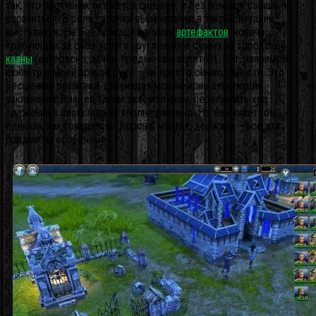
так, что противник окажется сильнее, и без помощи свыше не
справиться. В роли палочки-выручалочки в такой ситуации
выступаю я. Не без помощи великих
артефактов
, конечно,
требующих за свои услуги кругленькую сумму из городской
казны
(интересно, зачем предметам золото?). Вот, например,
скипетр в моей правой руке – не просто символ власти. Это
бесценная реликвия, дарующая мощнейшие атакующие
заклинания. Владея таким экземпляром, переломить ход
сражения в свою пользу вполне реально. Но не скипетром
единым, как говорится… Корона, мантия, держава – все эти
предметы особенные.