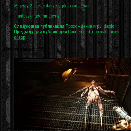
Majesty 2: the fantasy kingdom sim: коды
Метки:
fantasy
kingdom
majesty
Следующая публикация
Прохождение игры diablo
Предыдущая публикация
Condemned: criminal origins:
обзор
Читайте также: