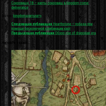
Сокровище 18 – карты сокровищ в kingdom come:
deliverance
Метки:
kingdom
длить
патч
Следующая публикация
Hearthstone – победа при
помощи бесконечной комбинации карт
Предыдущая публикация
Обзор rise of dragonian era
Читайте также: