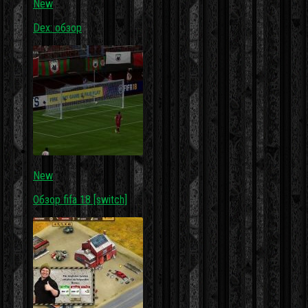
New
Dex: обзор
New
Обзор fifa 18 [switch]