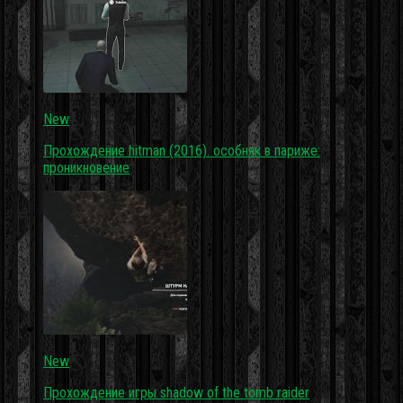
New
Прохождение hitman (2016). особняк в париже:
проникновение
New
Прохождение игры shadow of the tomb raider