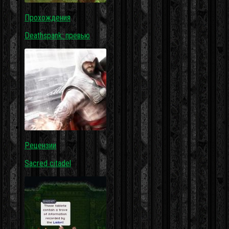
Прохождения
Deathspank: превью
Рецензии
Sacred citadel