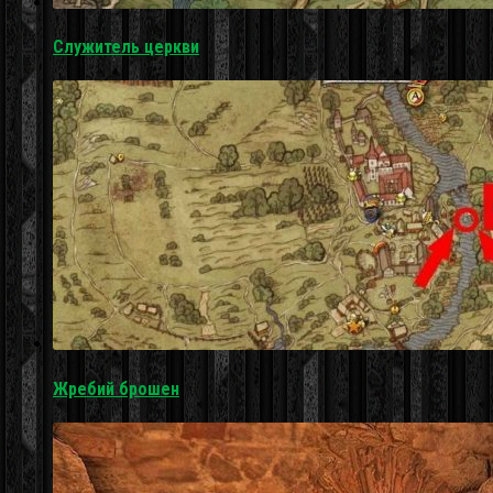
Служитель церкви
Жребий брошен