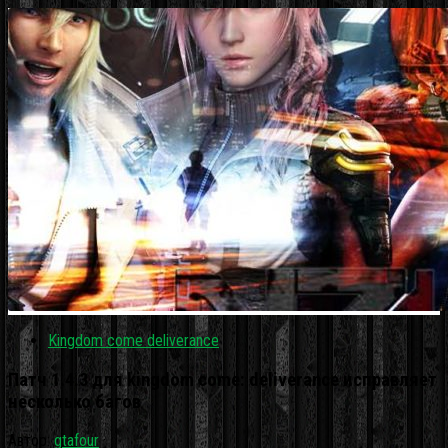
Kingdom come deliverance
Патч 1.4.3 для kingdom come: deliverance исправляет
несколько багов
Автор:
gtafour
·