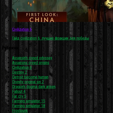
Civilization 6
Гайд civilization 6. лучшие фракции для победы
Рубрики
Assassin's creed odyssey
Assassins creed origins
Civilization 6
Destiny 2
Detroit become human
Divinity original sin 2
Dragon's dogma dark arisen
Fallout 4
Far cry 5
Farming simulator 15
Farming simulator 18
Frostpunk