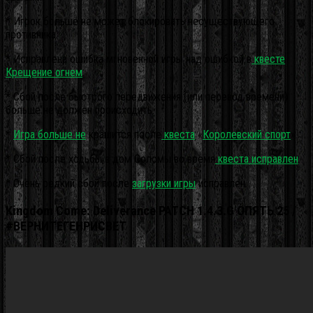
* Игрок больше не может блокировать несуществующего
противника.
* Исправлена ошибка мгновенной игры над ошибкой в
квесте
Крещение огнем
.
* Сбой после быстрого передвижения (или перевод времени)
больше не должен происходить.
*
Игра больше не
крашится после
квеста
«
Королевский спорт
».
* Сбой после ходьбы в дом Соломы во время
квеста исправлен
.
* Очень редкий сбой после
загрузки игры
исправлен.
Kingdom Come: Deliverance PATCH 1.4.3.G ОПЯТЬ 25 /
#ВЕРНИТЕГЕНРИСВЕТ