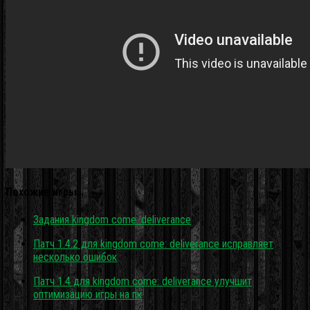
Похожие игры…
Задания kingdom come: deliverance
Патч 1.4.2 для kingdom come: deliverance исправляет
несколько ошибок
Патч 1.4 для kingdom come: deliverance улучшит
оптимизацию игры на пк