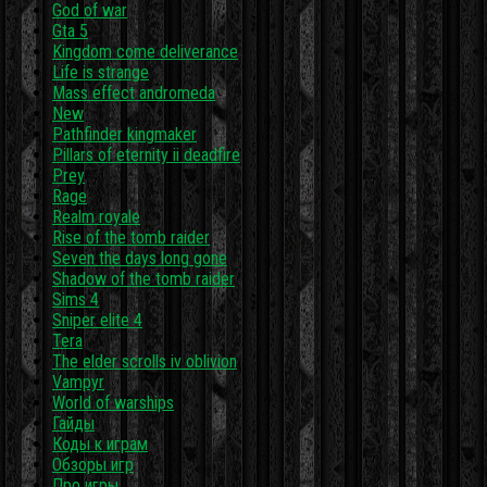
God of war
Gta 5
Kingdom come deliverance
Life is strange
Mass effect andromeda
New
Pathfinder kingmaker
Pillars of eternity ii deadfire
Prey
Rage
Realm royale
Rise of the tomb raider
Seven the days long gone
Shadow of the tomb raider
Sims 4
Sniper elite 4
Tera
The elder scrolls iv oblivion
Vampyr
World of warships
Гайды
Коды к играм
Обзоры игр
Про игры