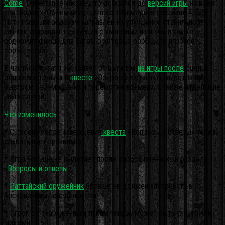
Come
: Deliverance наконец-то добрался до
версий игры
на всех
платформах. Объем выпущенного обновления составил 4,5 Гб.
Патч главным образом направлен на улучшение стабильности,
так как исправляет ситуации с вылетами из игры, а также
содержит фиксы для багов, о которых сообщило игровое
сообщество.
В частности, патч избавляет от вылетов
из игры после
сцены
допроса пленника в
квесте
«Вопросы и ответы», вылетов при
быстром перемещении и перемотке времени, а также отдельные
иные случаи.
Что изменилось
:
* Cutscene после завершения
квеста
«Вопросы и ответы» теперь
срабатывает правильно.
* Игра больше не вылетает после опроса пленника в разделе
«
Вопросы и ответы
»,
*
Раттайский оружейник
больше не должен застревать в
бесконечном поведении сна.
* Игрок со снаряженным луком теперь может быть уничтожен
врагами.