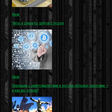
New
Читы и секреты junkyard tycoon
New
Операции с криптовалютами в россии обложат налогами —
а как вы хотели?