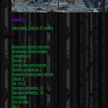
Fallout 4
Гайд-парк | fallout 4 | карта
Рубрики
Assassin's creed odyssey
Assassins creed origins
Civilization 6
Destiny 2
Detroit become human
Divinity original sin 2
Dragon's dogma dark arisen
Fallout 4
Far cry 5
Farming simulator 15
Farming simulator 18
Frostpunk
God of war
Gta 5