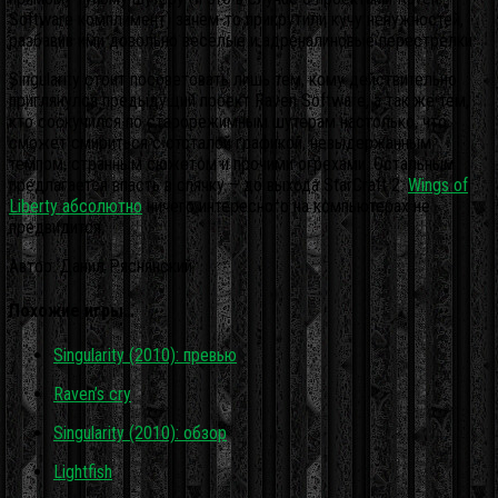
Software комплимент) зачем-то прикрутили кучу ненужностей,
разбавив ими довольно весёлые и адреналиновые перестрелки.
Singularity стоит посоветовать лишь тем, кому действительно
приглянулся предыдущий проект Raven Software, а так же тем,
кто соскучился по старорежимным шутерам настолько, что
сможет смириться с отсталой графикой, невыдержанным
темпом, странным сюжетом и прочими огрехами. Остальным
предлагается впасть в спячку – до выхода StarCraft 2:
Wings of
Liberty абсолютно
ничего интересного на компьютерах не
предвидится.
Автор: Данил Ряснянский
Похожие игры…
Singularity (2010): превью
Raven’s cry
Singularity (2010): обзор
Lightfish