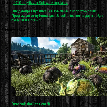
Метки:
2010 году
Raven Software
singularity
Следующая публикация
Туманный ёж: прохождение
Предыдущая публикация
Ubisoft обвинили в даунгрейде
графики the crew 2
Читайте также:
Octodad: dadliest catch