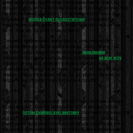
привели к взрыву, практически уничтожившему остров. Спустя
пятьдесят пять лет на расположенный на том острове комплекс
(нежно названный «Каторга-12» — времени постебаться над
клюквищей у
игрока будет предостаточно
) отправляется
оперативная группа армии США, чтобы проверить всё ли там
чисто. Конечно же, ничего там не чисто.
С момента приземления протагониста, сюжет перестаёт
подавать признаки жизни практически до самых титров, где
внезапно разрождается аж несколькими
концовками
в
зависимости от финального выбора. Персонажей
на всю игру
–
четверо, из них один погибает в первые полчаса игры.
Неожиданных поворотов истории – один. И тот, как уже было
сказано, упирается в финал лбом. Да, да, уйдите, сволочи, не
мешайте мне стрелять злых мутантов и солдат!
1-2-3-4-5
Подход ко всему остальному соответствует истории. Сначала
игроку выдают обычный пистолетик, потом автомат, потом
дробовик,
потом снайперскую винтовку
, ракетницу, под конец в
ход идут редкие образцы вооружения Монстры и солдаты,
совершенно не обременённые интеллектом, появляются всё в
большем и большем количестве, чтобы ближе к финальным