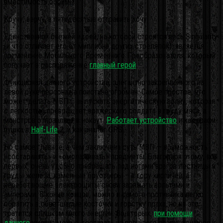
вместимость обоймы.
Кручу, верчу, в пятидесятые отправить хочу
Единственной свежей идеей, на которой строится весь Singularity
(и что отличает его от миллиона других стрелялок), является
применение Мобильного Временного Преобразователя, который
получает в распоряжение
главный герой
.
Функционал данного устройства, элегантно закреплённого на
левой руке персонажа поистине огромен. Самое простое, что
может делать МВП – выпускать энергетическую волну, которая
с лёгкостью превращает вражеского солдата в груду мяса, а
монстров отправляет в нокаут.
Работает устройство
и как графи-
пушка в
Half-Life
2, и как аналог GPS.
Но самое главное, в чём заключена суть МВП — возможность
«состаривать» и «омолаживать» предметы. Благодаря этому, во-
первых, очень удобно превращать под ногами врагов лестницы в
груды железа, каменные брустверы – в гору кирпичей, а
неработающие электрощиты снова заряжать вольтами и
амперами. В конце концов, можно и самого противника легко
обратить в обветшалые косточки и горстку праха, но на это
тратится слишком много энергии. Во-вторых,
при помощи
данного
умения можно доставать из прошлого разрушившиеся к