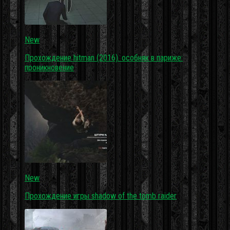
New
Прохождение hitman (2016). особняк в париже:
проникновение
New
Прохождение игры shadow of the tomb raider