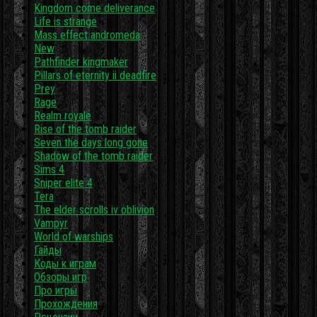
Kingdom come deliverance
Life is strange
Mass effect andromeda
New
Pathfinder kingmaker
Pillars of eternity ii deadfire
Prey
Rage
Realm royale
Rise of the tomb raider
Seven the days long gone
Shadow of the tomb raider
Sims 4
Sniper elite 4
Tera
The elder scrolls iv oblivion
Vampyr
World of warships
Гайды
Коды к играм
Обзоры игр
Про игры
Прохождения