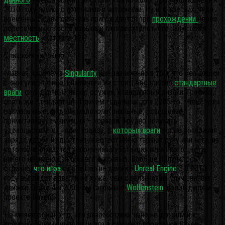
2010 году ящики с аптечками и патронами. Ну и, в-третьих, чудо
временных сдвигов очень пригождается при
прохождении
через
пересечённую после взрыва и пятидесятилетнего запустения
местность
«Каторги-12».
Слишком уж было
Главная проблема
Singularity
как раз именно в том, что без фишки
с сингулярностью, она ничего не стоит. Абсолютно
стандартные
враги
, стандартный набор оружия, стандартный дизайн. Графика,
опять же стандартная. Причём года эдак для 2005-го – текстуры
размазанные, модели малополигональные, освещение
примитивное, а анимация – корявая. Трудно получать
удовольствие от перестрелок, в
которых враги
после попадания
заряда дроби из шотгана неестественно теряют руку или ногу, из
которой выливается непонятная субстанция вишнёвого цвета,
ничего не имеющая общего с кровью. Вообще получилось
странно,
что игра
сделанная на движке
Unreal Engine
3 в 2010
году выглядит едва ли не хуже, чем сделанная на улучшенном
движке Quake 4 в 2009-ом (это мы о
Wolfenstein
, предыдущем
проекте Raven).
Не менее обидно то, что разработчики явно не дожали и к
прямому тупому шутеру (и это в случае с проектами Raven