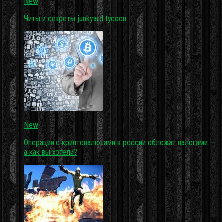
New
Читы и секреты junkyard tycoon
New
Операции с криптовалютами в россии обложат налогами —
а как вы хотели?