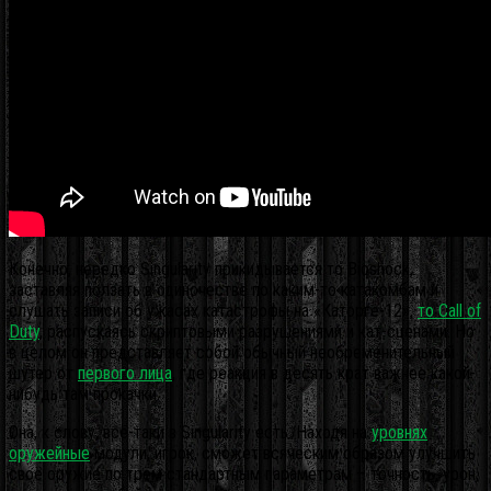
Конечно, нередко Singularity прикидывается то Bioshock,
заставляя ползать в одиночестве по каким-то катакомбам и
слушать записи об ужасах катастрофы на «Каторге-12»,
то Call of
Duty
, распускаясь скриптовыми разрушениями и кат-сценами. Но
в целом он представляет собой обычный необременительный
шутер от
первого лица
, где реакция в десять крат важнее какой-
нибудь там прокачки.
Она, к слову, всё-таки в Singularity есть. Находя на
уровнях
оружейные
модули, игрок, сможет всяческим образом улучшить
своё оружие по трём стандартным параметрам – точность, урон,