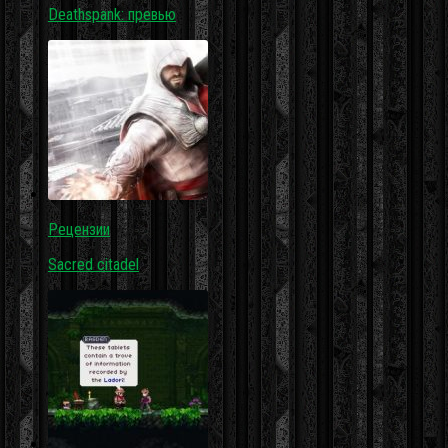
Deathspank: превью
Рецензии
Sacred citadel