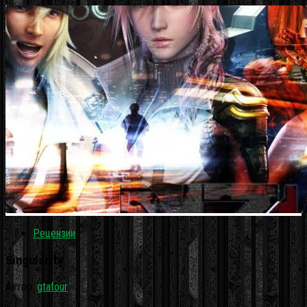
Рецензии
Singularity
Автор:
gtafour
·