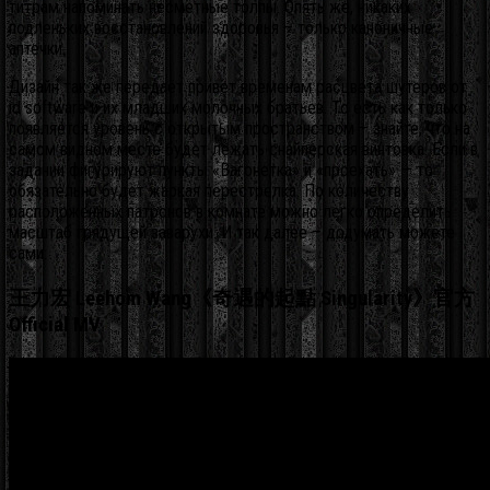
титрам напоминать несметные толпы. Опять же, никаких
подленьких восстановлений здоровья – только каноничные
аптечки.
Дизайн так же передаёт привет временам расцвета шутеров от
id software и их младших молочных братьев. То есть как только
появляется уровень с открытым пространством – знайте, что на
самом видном месте будет лежать снайперская винтовка. Если в
задании фигурируют пункты «Вагонетка» и «проехать» — то
обязательно будет жаркая перестрелка. По количеству
расположенных патронов в комнате можно легко определить
масштаб грядущей заварухи. И так далее – додумать можете
сами.
王力宏 Leehom Wang《奇遇的起點 Singularity》官方
Official MV