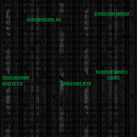
Raven Software – удивительная контора. В то время как другие
разработчики всячески экспериментируют с жанрами, смешивая
их друг с другом, балуются нелинейностью и
открытым миром
,
они делают
классические до
мозга костей шутеры от первого
лица. Пока все остальные коллеги по цеху нанимают
профессиональных сценаристов для создания сюжетов, они
пишут такие истории, что их со спокойной душой можно изымать
из игры и помещать в мануал или ReadMe-файл – проект вряд ли
потеряет от этого что-то весомое. Когда по всему миру
проходит очередная волна полемики по поводу жестокости в
мире виртуальных развлечений они делают очередную игру с
мясом и хлещущей из оторванных конечностей кровью.
Наконец,
когда уже неприлично выпускать проекты без
кооперативного
прохождения
и мультиплеера, у них в главном меню
гордо
красуется
лишь один пункт. «
Одиночная игра
».
Сдвинутые по фазе
Удивлять своей наивной, почти детской непосредственностью,
Singularity начинает с первых кадров. В заставочном ролике с
пафосом рассказывается о том, как Советский Союз ушёл искать
уран для ядерных бомб на небольшом острове, а нашёл там
некий элемент Е99, который позволял учёным проводить опыты с
энергией, временем и пространством. Которые, в конечном итоге