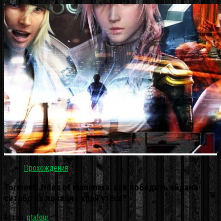
Прохождения
Torment: tides of numenera: как победить айдана
ситабо на локации край утёса?
Автор:
gtafour
·