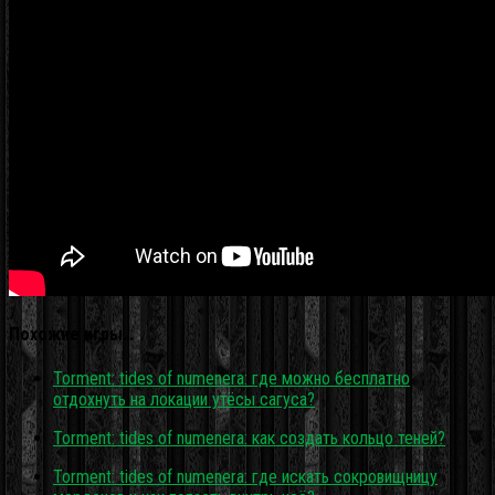
Похожие игры…
Torment: tides of numenera: где можно бесплатно
отдохнуть на локации утёсы сагуса?
Torment: tides of numenera: как создать кольцо теней?
Torment: tides of numenera: где искать сокровищницу