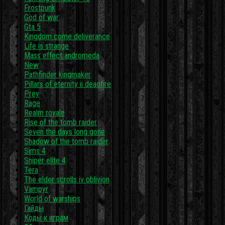
Frostpunk
God of war
Gta 5
Kingdom come deliverance
Life is strange
Mass effect andromeda
New
Pathfinder kingmaker
Pillars of eternity ii deadfire
Prey
Rage
Realm royale
Rise of the tomb raider
Seven the days long gone
Shadow of the tomb raider
Sims 4
Sniper elite 4
Tera
The elder scrolls iv oblivion
Vampyr
World of warships
Гайды
Коды к играм