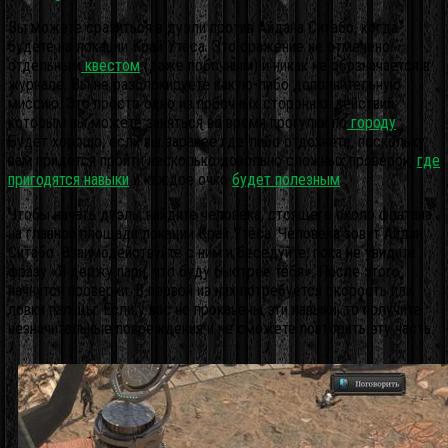
Вы можете сразиться в дуэли против Айдана Ситабо, когда
будете на локации Край Утёса. Это сражение не отмечено
отдельным
квестом
(даже побочным) и никак не обозначается в
журнале. Вы не разблокируете какую-либо дополнительную
миссию. Это просто одно из побочных сторонних действий,
которым вы можете заняться во время прогулки по
городу
.
Будет хорошо, если вы заранее где-либо отдохнёте, поскольку
вам придётся пройти несколько довольно сложных проверок,
где
пригодятся навыки
и каждое очко
будет полезным
.
Чтобы начать дуэль, найдите человека, стоящего около фонтана
на главной площади локации Край Утёса. Человека зовут Айдан
Ситабо. Взаимодействуйте с ним и беседуйте, пока не увидите
фразу «Я держу пари, что буду быстрее тебя». После этого
начнутся проверки. В первой из них потребуется скорость или
ловки пальцы. Если у вас не прокачены эти навыки, то получите
незначительные повреждения и не сможете повторить эту часть.