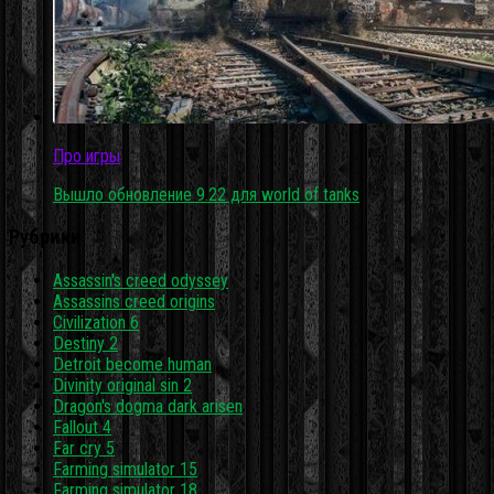
Про игры
Вышло обновление 9.22 для world of tanks
Рубрики
Assassin's creed odyssey
Assassins creed origins
Civilization 6
Destiny 2
Detroit become human
Divinity original sin 2
Dragon's dogma dark arisen
Fallout 4
Far cry 5
Farming simulator 15
Farming simulator 18