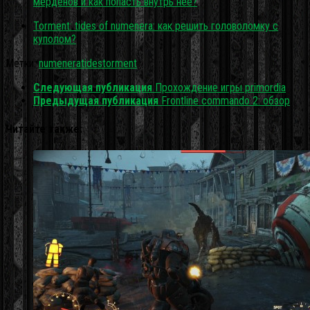
мерденов и как попасть внутрь неё?
Torment: tides of numenera: как решить головоломку с
куполом?
Метки:
numenera
tides
torment
Следующая публикация
Прохождение игры primordia
Предыдущая публикация
Frontline commando 2: обзор
Читайте также: