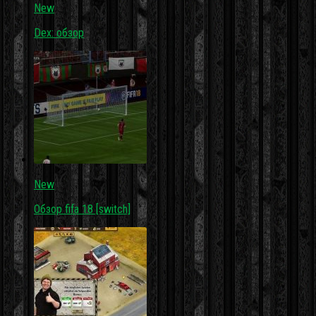
New
Dex: обзор
New
Обзор fifa 18 [switch]