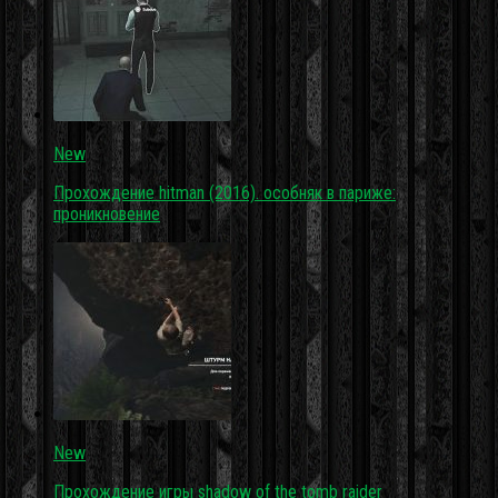
New
Прохождение hitman (2016). особняк в париже:
проникновение
New
Прохождение игры shadow of the tomb raider