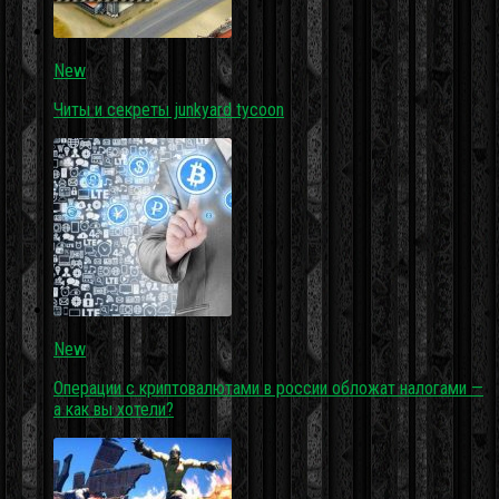
New
Читы и секреты junkyard tycoon
New
Операции с криптовалютами в россии обложат налогами —
а как вы хотели?