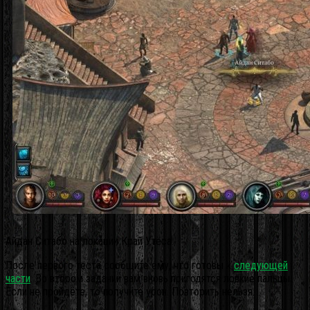
Айдан Ситабо на локации Край Утёса.
После первого теста сообщите ему, что готовы к
следующей
части
. Во втором задании вам вновь пригодятся ловкие пальцы.
Если не пройдёте, то получите урон. Повторить нельзя.