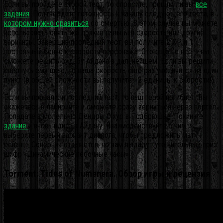
Если вы пройдёте второй тест, то спросите, прошли ли вы
все
задания
. Подтвердите готовность к началу следующего теста, в
котором нужно сразиться
со смертью. В этом случае вы можете
использовать опять же ловкие пальцы и скорость или другие
варианты. Завершив последний тест, вы получите 2 XP и 1
постоянный бонус к скорости персонажа. Это ещё не всё – вы
сможете решить судьбу Айдана в дальнейшем. Если вы решили
свернуть ему шею, то ваша скорость ещё раз увеличится на один
пункт (в общей сложности вы получите +2 единицы к скорости!).
Если вы провалили последний тест, то ваш герой погибнет. Вы
окажетесь в лабиринте и сможете сразу вернуться через портал.
Попадёте в молельню Дендры О’хур в Подбрюшье. Покиньте
здание
и вновь идите к Айдану. Взаимодействуйте с ним и
выберите первый вариант диалога, чтобы предложить матч-
реванш. Соперник откажется, но вам выдадут утешительный приз:
шифр «Динамические песочные часы».
Torment: Tides of Numenera. Обзор игры и рецензия