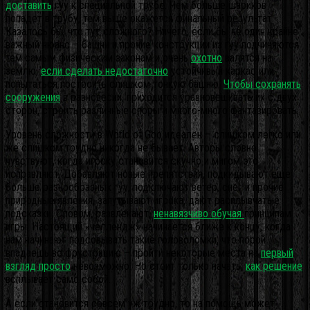
доставить
гуу к специальной трубе. Чем больше шариков
попадет в трубу, тем выше окажется финальный результат.
Казалось бы, что тут сложного? Ничего, если бы не один крайне
важный нюанс – башни и прочие конструкции из гуу подчиняются
тем самым физическим законам и очень
охотно
валятся на
землю,
если сделать недостаточно
устойчивый каркас или
попытаться построить слишком тонкую башню.
Чтобы сохранять
сооружения
в равновесии, приходится уравновешивать их с двух
сторон, строить различные опоры и много-много фантазировать.
Уровень сложности в World of Goo идеален – слишком легко или
же слишком трудно никогда не бывает. Авторы словно
чувствуют, когда игроку становится скучно и мигом это
исправляют. Добавляют новые препятствия, подкидывают еще
больше разнообразных гуу, подключают ветер, снег и прочие
природные явления, запутывают игрока, дают расплывчатые
подсказки. Словом, развлекают,
ненавязчиво обучая
принципам
игры. Настоящий «челлендж» начинается ближе к концу, когда
нам начинают подсовывать такие головоломки, что порой
впадаешь во фрустрацию – пройти некоторые места на
первый
взгляд просто
невозможно. Но стоит только начать,
как решение
всплывает само собой.
А если становится совсем уж трудно, то на помощь может