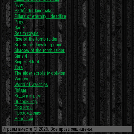
New
Pathfinder kingmaker
Pillars of eternity ii deadfire
Prey
Rage
Realm royale
Rise of the tomb raider
Seven the days long gone
Shadow of the tomb raider
Sims 4
Sniper elite 4
Tera
The elder scrolls iv oblivion
Vampyr
World of warships
Гайды
Коды к играм
Обзоры игр
Про игры
Прохождения
Рецензии
Играем вместе © 2026. Все права защищены.