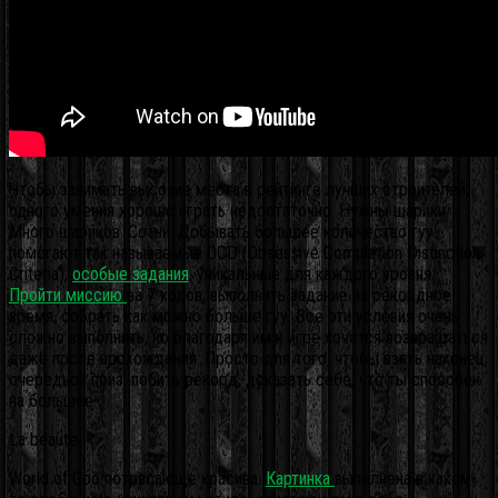
Чтобы занимать высокие места в рейтинге лучших строителей,
одного умения хорошо играть недостаточно. Нужны шарики.
Много шариков. Сотни. Добывать большее количество гуу
помогают так называемые OCD (Obsessive Completion Distinction
Criteria),
особые задания
, уникальные для каждого уровня.
Пройти миссию
за 7 ходов, выполнить задание за рекордное
время, собрать как можно больше гуу. Все эти условия очень
сложно выполнить, но благодаря им к игре хочется возвращаться
даже после прохождения. Просто для того, чтобы взять наконец
очередной приз, побить рекорд, доказать себе, что ты способен
на большее.
La beaute
World of Goo потрясающе красива.
Картинка
выполнена в каком-