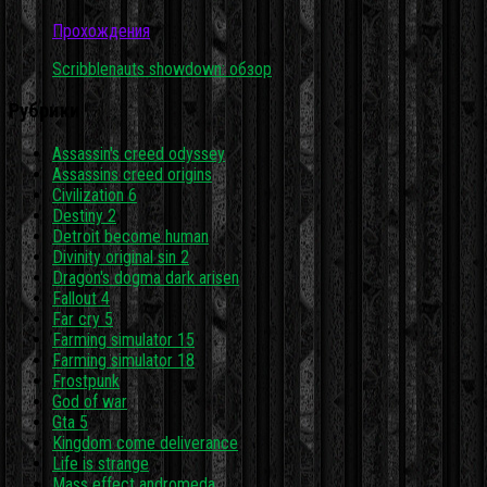
Прохождения
Scribblenauts showdown: обзор
Рубрики
Assassin's creed odyssey
Assassins creed origins
Civilization 6
Destiny 2
Detroit become human
Divinity original sin 2
Dragon's dogma dark arisen
Fallout 4
Far cry 5
Farming simulator 15
Farming simulator 18
Frostpunk
God of war
Gta 5
Kingdom come deliverance
Life is strange
Mass effect andromeda