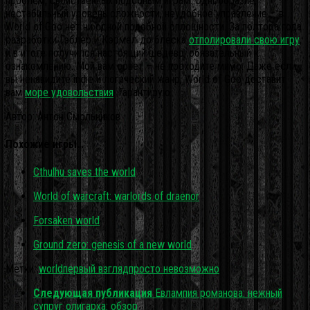
проблем, свойственных подобным играм. Однообразие,
нестабильный уровень сложности, неудобное управление – в
World of Goo нет ни одной подобной оплошности. За полтора года
разработки Гэблер и Кэрмел до блеска
отполировали свою игру
,
и в итоге получился настоящий шедевр, обязательный к
ознакомлению. Мой вам совет – не проходите мимо. Даже если
вы ненавидите indie и логический жанр, World of Goo доставит
вам
море удовольствия
. Гарантирую.
Автор: Антон Смольников
Похожие игры…
Cthulhu saves the world
World of warcraft: warlords of draenor
Forsaken world
Ground zero: genesis of a new world
Метки:
world
первый взгляд
просто невозможно
Следующая публикация
Евлампия романова: нежный
супруг олигарха: обзор