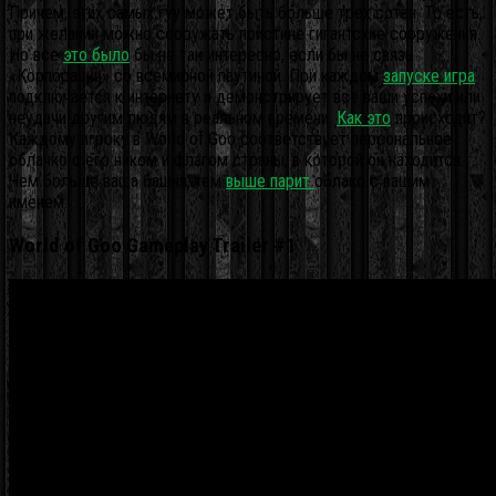
Причем, этих самых гуу может быть больше трех сотен. То есть,
при желании можно сооружать поистине гигантские сооружения.
Но все
это было
бы не так интересно, если бы не связь
«Корпорации» со всемирной паутиной. При каждом
запуске игра
подключается к интернету и демонстрирует все ваши успехи или
неудачи другим людям в реальном времени.
Как это
происходит?
Каждому игроку в World of Goo соответствует персональное
облачко с его ником и флагом страны, в которой он находится.
Чем больше ваша башня, тем
выше парит
облако с вашим
именем.
World of Goo Gameplay Trailer #1