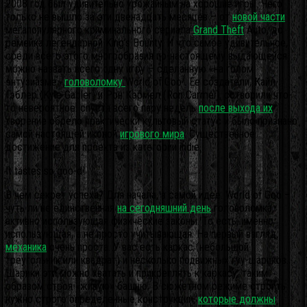
2008 год был удивительно урожайным на хорошие игры. Чего
только не вышло за эти двенадцать месяцев – от
новой части
мегапопулярного криминального сериала
Grand Theft
Auto, до
ремейка легендарной King’s Bounty. И что самое удивительное,
среди всего этого многообразия по-настоящему выдающейся
можно назвать всего одну игру – сделанную «на голом
энтузиазме»
головоломку
World of Goo . Ее создатели, Кайл
Гэблер (Kyle Gabler) и Рон Кэрмел (Ron Carmel), сотворили что-
то невероятное: спустя всего пару недель
после выхода их
творение обрело практически культовый статус и было признано
самой настоящей иконой
игрового мира
.
Существенное
достижение для проекта из категории indie.
It tastes so goo-d!
В чем секрет успеха? Для начала, в самой идее. World of Goo –
чуть ли не единственная
на сегодняшний день
головоломка,
активно использующая физические законы. То есть, именно
использующая, а не просто учитывающая. На первый взгляд,
механика
очень проста. У вас есть каркас (небольшой
треугольник или квадрат) и несколько подвижных гуу-шариков.
Шарики эти можно хватать и прикреплять к каркасу, таким
образом строя «живую» башню. В сюжетном режиме строить
нужно строго определенные конструкции,
которые должны