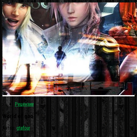
Рецензии
World of goo
Автор:
gtafour
·