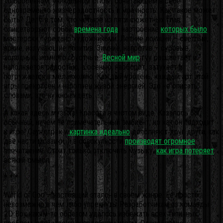
то особенном, уникальном стиле, сочетающем в себе
одновременно жизнерадостность и мрачность. Как такое может
быть? Дело в том, что четыре из пяти сюжетных глав
олицетворяют собой
времена года
, настроение
которых было
мастерски передано художниками. Летние локации – светлые,
яркие, излучающие позитив. Зимние, напротив – суровые,
холодные, немного грустные.
Весной мир
гуу расцветает и
наполняется радостью, а осенью, наоборот, затухает и
погружается в меланхолию. Каждый уровень, каждый арт этой
игры прекрасен и наполнен живой энергией. Это не описать
словами, это нужно видеть.
А какая здесь музыка! Красота в чистом виде. Казалось бы,
обычный, ничем не примечательный эмбиент, но как он подходит
к игре! Саундтрек и
картинка идеально
дополняют друг друга, как
две части мозаики, и в совокупности
производят огромное
впечатление. Стоит только отключить музыку,
как игра потеряет
всякий смысл.
* * *
World of Goo – настоящий эталон в своем жанре. Ее просто
невозможно в чем либо упрекнуть. Разработчикам из команды
2D Boy каким-то образом удалось избежать всех типичных