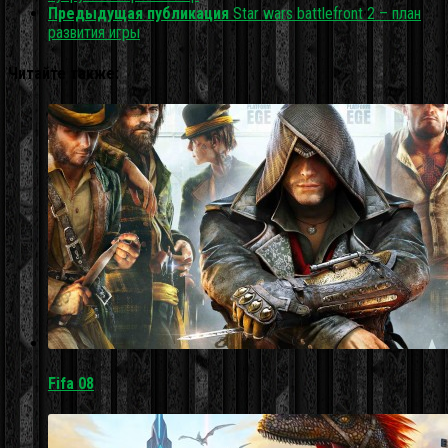
Предыдущая публикация
Star wars battlefront 2 – план
развития игры
Читайте также:
Fifa 08