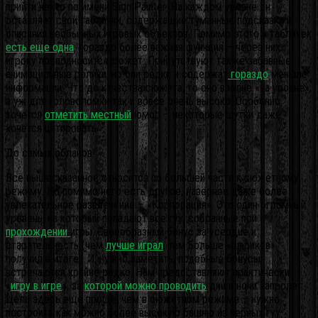
прийти некто по имени Sign Painter. На каждом уровне он
оставляет свои таблички, содержащие туманные подсказки и
описания необычных игровых объектов. Помимо этого у табличек
есть еще одна
, гораздо более важная функция – через них
игроку преподносится сюжет. Присутствуют также забавные
анимационные ролики, но они редки и содержат
гораздо
меньше
информации. Что до качества сюжета, то оно вполне «на уровне»,
а уж для головоломки так и вовсе очень высоко. Особенно
хочется
отметить местный
юмор – некоторые шутки даже
хочется цитировать.
До самых облаков!
Все вышесказанное относится по большей части к сюжетному
режиму. Но помимо него есть другое, наверное даже более
увлекательное развлечение – «Корпорация». Это один огромный
уровень, на который попадают все гуу, собранные при
прохождении
игры. Своеобразный бонус за усердие и
старательность (чем
лучше играл
, тем больше «шариков»
получил в итоге). И, нужно заметить, подобные бонусы
встречаются крайне редко. Нам предоставляют практически
«
игру в игре
», за
которой можно проводить
дни и ночи напролет.
Цель здесь еще проще, чем в сюжетном режиме – нужно
построить как можно более высокую башню из черных гуу.