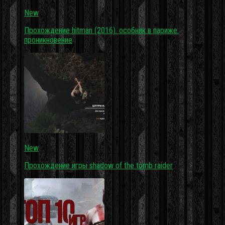
New
Прохождение hitman (2016). особняк в париже:
проникновение
New
Прохождение игры shadow of the tomb raider