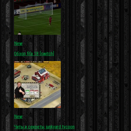
New
Обзор fifa 18 [switch]
New
Читы и секреты junkyard tycoon