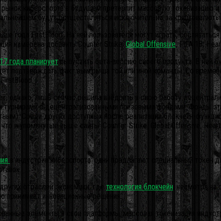
то рынок киберспорта в будущем претерпит массовую токенизацию и
 дальнейшем будут осуществляться исключительно за криптовалюты
е года FirstBlood. На ней пользователи могут играть, состязаться
ция намерена добавить Counter Strike:
Global Offensive
, FIFA 18, Hea
17 года планирует
выпустить бета-версию своего продукта. В ней б
удет подтверждать факт выигрыша той или иной команды. Со време
FirstBlood.
т, однако, лишь сейчас решила внедрить в свою работу децентрали
и турнирами с децентрализованными призовыми фондами. Фонды эт
ным). Среди других доступных после реализации блокчейн-функцион
то и упомянутые выше сайты: Counter Strike: Global Offensive, Heart
ния
в индустрии киберспорта: одни предлагают специальный токен дл
ставок.
 других отраслей экономики, где
технология блокчейн
, несмотря на
ью принимает инновационные решения.
зованные элементы в свои платформы, массовая токенизация индус