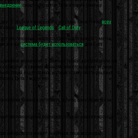
внедрение
смарт-конрактов. Есть и более смелые
.
 друг с другом и выигрывать награды. Пока что из
всех
rthstone,
League of Legends
и
Call of Duty
.
удут реализованы смарт-контракты для каждого матча,
нем эта же
система будет использоваться
для бана
зованные технологии. В команде проекта разработали так
и собираются самими игроками или спонсорами турнира
ала опций будут ставки, игровая статистика и реклама.
hstone, Dota 2 и другие.
я покупки скинов в интернете, другие фокусируются на
 свой революционный потенциал, пока не нашла широкого
трии киберспорта может оказаться лишь вопросом