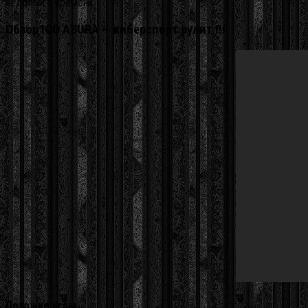
недолгого времени.
Обзор ICO ASURA — киберспорт рулит !!!
Похожие игры…