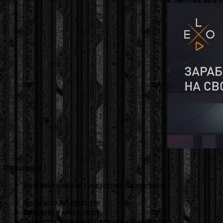
Оглавление
Блокчейн покоряет индустрию киберспорта
Коротко о киберспорте
Блокчейн и киберспорт
Децентрализованное будущее киберспорта