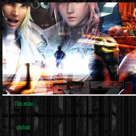
Про игры
Блокчейн покоряет индустрию киберспорта
Автор:
gtafour
·