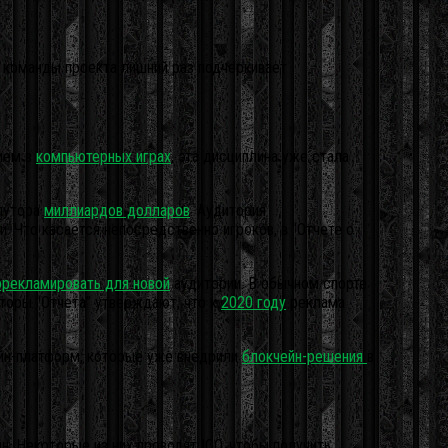
 команды проекта лишний раз подчеркивает
ием в
компьютерных играх
, эта дисциплина уже стала
олутора
миллиардов долларов
. Аудитория
. Что касается непосредственно игроков, в “Отчете о
орекламировать для новой
аудитории. В обычном спорте
вторы “Отчета” утверждают, что к
2020 году
реклама
йн-платформ, которые уже внедрили
блокчейн-решения
в
. Некоторые из них проводят ICO, чтобы получить