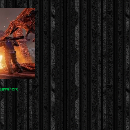
 anywhere