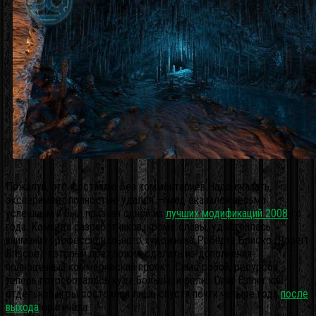
Пожалуй, это я оставлю без комментариев.Надо сказать,
эксперимент полностью удался — мод оказался весьма
успешным и был признан одной из
лучших модификаций 2008
-го
года. Команда разработчиков, кроме славы, удостоилась
внимания профессионального художника Роберта Бриско (Robert
Briscoe), который предложил сделать из дополнения
полноценный коммерческий проект. Само собой, ресурсов
теперь потребовалось куда больше, и релиз Dear Esther как
отдельной игры состоялся лишь спустя почти четыре года
после
выхода
оригинала.