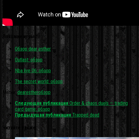
Похожие игры…
Обзор dear esther
Outlast: обзор
Nba live 06: обзор
The secret world: обзор
Метки:
dear
esther
обзор
Следующая публикация
Order & chaos duels — trading
card game: обзор
Предыдущая публикация
Trapped dead
Читайте также: