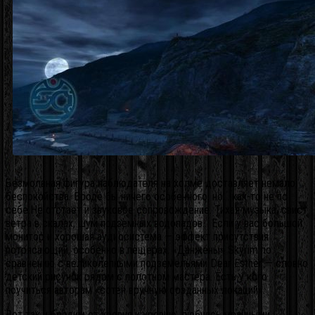
Безмолвная фигура наблюдателя на холме доставляет немало
беспокойства. Вроде бы ничего особенного, но… как-то не по
себе.Не отстает и звуковое сопровождение. Тихая музыка, свист
ветра в скалах, шум подземных водопадов… Если у вас большой
монитор и хорошая аудиосистема — эффект присутствия
потрясающий, особенно в пещерах. «Данжены» Skyrim по
сравнению с великолепными подземельями Dear Esther — словно
детский рисунок рядом с полотном мастера. Есть у кого
поучиться авторам «сотен вручную созданных локаций».
Вот так и бродим от уровня к уровню, любуясь мрачными