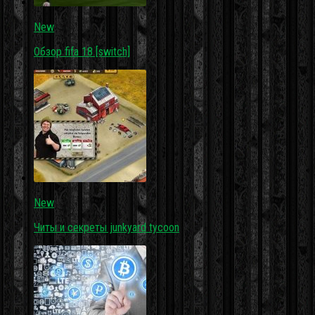
New
Обзор fifa 18 [switch]
New
Читы и секреты junkyard tycoon