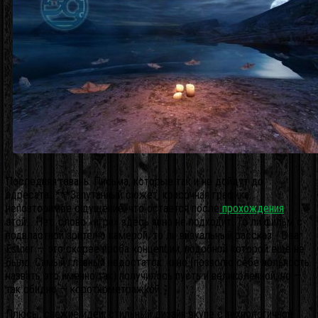
Последняя гавань. Письма, которые так и не дойдут до
адресата…***Запутанный сюжет, красочная графика,
неповторимое ощущение, что остается после
прохождения
этой… Нет, слово «игра» здесь явно не подходит. То ли фильм с
подвластной зрителю камерой, то ли визуальный рассказ… Dear
Esther — это скорее проба концепции, подобной которой еще не
было. Самый главный недостаток: кино (позволю себе вольность
назвать это именно так) получилось пусть и великолепной, но —
так обидно — короткометражкой.
Плюсы: свежие идеи; стильный дизайн вкупе с технологичной