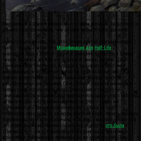
Мерцающий в тумане маяк кажется таким далеким, но добраться
до него удастся меньше, чем за пару часов.Второе дыхание
Вначале было слово… Так, стоп, это из другой статьи. Вначале
было… Что вы говорите? «
Модификация для
Half-Life
2,
вышедшая еще в 2008-м году»? В принципе, верно. Но в самом
начале было все же кое-что другое. А именно любовь Дэна
Пинчбека (Dan Pinchbeck), будущего сценариста той самой
модификации, к литературе. Читал он, судя по всему, много, и
именно впечатления от прочитанных книг немало помогли
разработчикам при создании Dear Esther — сначала как мода, а
теперь и как полноценной игры. Слова Дэна о том, что он
зачитывался Стругацкими, подтверждаются сразу: стоит хотя бы
на минутку заглянуть на безымянный остров — сразу же
вспоминается «Пикник на обочине». Нет, здесь не будет
сталкеров, спешащих за хабаром, никто не будет лечить лучевую
болезнь водкой и хрипло кричать: «Пацаны, я маслину словил!» А
вот атмосфера заброшенности и безысходности,
что была
в
«Пикнике…», — она тут буквально в каждом кадре. Безумные
монологи и пейзажи явно пришлись бы по душе Филипу Дику