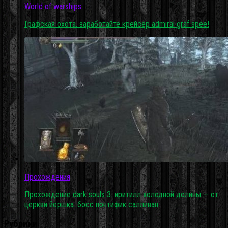
World of warships
Графская охота. заработайте крейсер admiral graf spee!
Прохождения
Прохождение dark souls 3. иритилл холодной долины — от
церкви йоршка. босс понтифик салливан
Рубрики