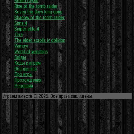
Realm royale
Rise of the tomb raider
Seven the days long gone
Shadow of the tomb raider
Sims 4
Sniper elite 4
Tera
The elder scrolls iv oblivion
Vampyr
World of warships
Гайды
Коды к играм
Обзоры игр
Про игры
Прохождения
Рецензии
Играем вместе © 2026. Все права защищены.