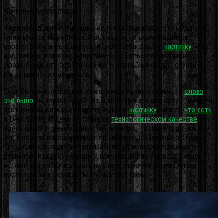
Конвейер великолепия
Первоначальную концепцию, если она оказалась столь удачной,
менять никто не решился. А вот над остальным пришлось
поработать: к игре прикрутили сногсшибательную
картинку
, чуть
подрихтовали мелочи, напустили еще больше таинственности…
Вроде бы ничего особенного, но — здесь именно тот случай,
когда важна любая деталь.
Если бы меня попросили описать игру одним словом, то
слово
это было
бы «красотища». Из Source выжали все соки — вряд ли
этот движок способен выдать лучшую
картинку
, чем ту,
что есть
в Dear Esther. И дело не только в
технологическом качестве
—
здесь просто превосходные пейзажи. Кто-то даже пошутил, что
это и не игра вовсе, а генератор «обоев» для рабочего стола.
Трудно не согласится — щелкать по «принтскрину» можно
буквально каждую секунду, а получившийся результат смело
вставлять в рамку и вешать на стену. Впрочем, к чему слова —
посмотрите на скриншоты и убедитесь сами.