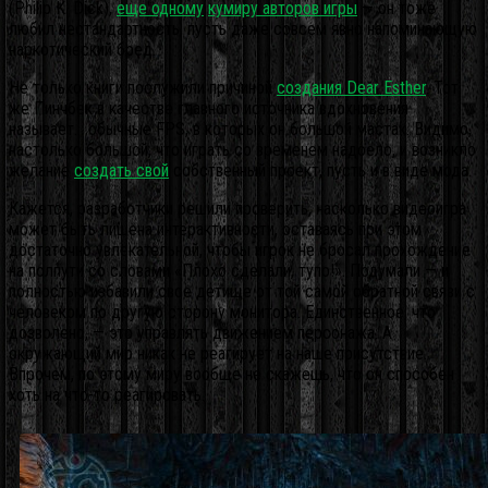
(Philip K. Dick),
еще одному
кумиру авторов игры
— он тоже
любил нестандартность, пусть даже совсем явно напоминающую
наркотический бред.
Не только книги послужили причиной
создания Dear Esther
. Тот
же Пинчбек в качестве главного источника вдохновения
называет… обычные FPS, в которых он большой мастак. Видимо,
настолько большой, что играть со временем надоело, и возникло
желание
создать свой
собственный проект, пусть и в виде мода.
Кажется, разработчики решили проверить, насколько видеоигра
может быть лишена интерактивности, оставаясь при этом
достаточно увлекательной, чтобы игрок не бросал прохождение
на полпути со словами «Плохо сделали, тупо!». Подумали — и
полностью избавили свое детище от той самой обратной связи с
человеком по другую сторону монитора. Единственное, что
дозволено, — это управлять движением персонажа. А
окружающий мир никак не реагирует на наше присутствие.
Впрочем, по этому миру вообще не скажешь, что он способен
хоть на что-то реагировать.