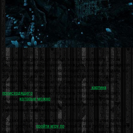
Подобные рисунки будут попадаться на каждом углу. Что за
безумец оставил их?По мере прохождения возникает множество
вопросов, на которые никто не собирается отвечать. Кто мы, что
это за остров, как мы тут оказались и куда вообще идем —
неизвестно. Постепенно из тех самых писем (или безумной
чепухи — кому как нравится) вырисовывается
картина
происходящего
. Помогают прояснить ситуацию небольшие
зацепки,
которые можно
обнаружить в укромных уголках
острова, — дорожный знак, медицинские инструменты,
таинственные знаки на стенах…
Но даже дойдя до конца, мало что понимаешь. Что же делать?
Ответ простой —
пройти игру по
новой! А еще лучше сделать это
не раз и не два. Дело в том, что монолог единственного