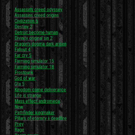
Assassin's creed odyssey
Assassins creed origins
Civilization 6
Destiny 2
Detroit become human
Divinity original sin 2
Dragon's dogma dark arisen
Fallout 4
Far cry 5
Farming simulator 15
Farming simulator 18
Frostpunk
God of war
Gta 5
Kingdom come deliverance
Life is strange
Mass effect andromeda
New
Pathfinder kingmaker
Pillars of eternity ii deadfire
Prey
Rage