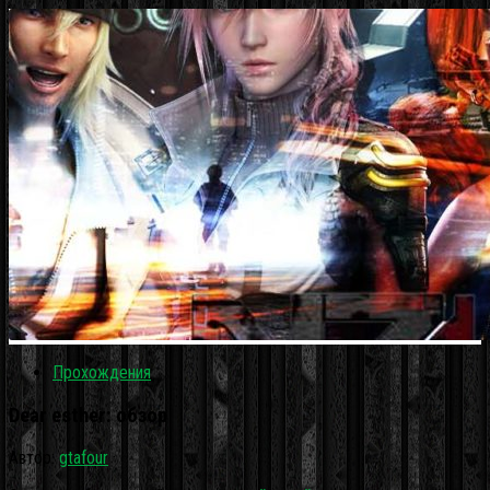
Прохождения
Dear esther: обзор
Автор:
gtafour
·