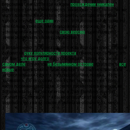
персонажа Dear Esther при каждом
прохождении уникален
.
Некоторые реплики повторяются, некоторые — нет, точно так же
могут появляться и исчезать предметы, благодаря которым
удается открыть
еще один
кусочек этой непонятной истории. Но…
чем больше узнаешь, тем больше новых вопросов. Не буду
«спойлерить» и рассказывать
свою версию
происходящего —
зачем обламывать такое удовольствие?
В неоднозначности происходящего есть еще один плюс, который
сыграет на
руку популярности проекта
(точнее, уже сыграл): это
тот факт,
что игру долго
будут обсуждать, споря, что же на
самом деле
случилось
на безымянном острове
, и проверять
все
новые
и новые варианты происходящего на соответствие всем
хитросплетениям сюжета. Ну а разработчики, похоже, этого и
добивались. По их словам, Dear Esther окупилась уже через 6
часов после начала продаж. Хочется посоветовать команде не
останавливаться на достигнутом, а Дэну Пинчбеку еще раз
перечитать Стругацких — я бы не отказался от чего-то
подобного, но уже на основе «Пикника на обочине». Эх, мечты…