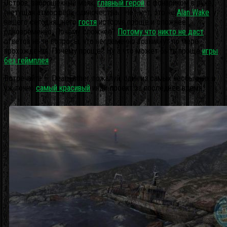
Остров, заброшенный маяк,
главный герой
с фонариком в руке,
гнетущая атмосфера одиночества… Нет-нет, это не
Alan Wake
; у
нашего сегодняшнего
гостя
история проще и сложнее
одновременно. Почему сложнее?
Потому что
никто не даст
ответов на те вопросы, что непременно возникнут по мере
прохождения. Почему проще? Ну а что может быть проще
игры
без геймплея
?
Встречайте — Dear Esther, пожалуй, один из самых необычных и
уж точно
самый красивый
инди-проект за последнее время.