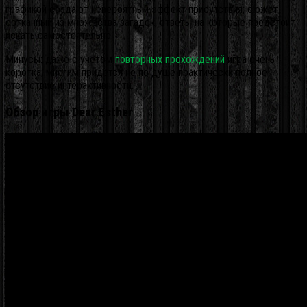
графикой создают невероятный эффект присутствия; сюжет,
сотканный из множества загадок, ответы на которые предстоит
искать самостоятельно.
Минусы: даже с учетом
повторных прохождений
игра очень
коротка; многим придется не по душе практически полное
отсутствие интерактивности.
Обзор игры Dear Esther