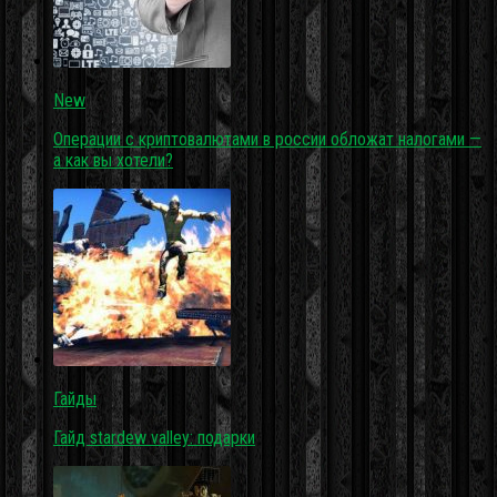
New
Операции с криптовалютами в россии обложат налогами —
а как вы хотели?
Гайды
Гайд stardew valley: подарки