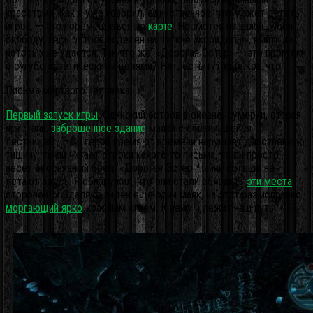
красотами. Как я уже говорил, единственное, что может делать
игрок, — это перемещаться по
карте
. Несмотря на кажущуюся
свободу, весь остров поделен на четкие «коридоры», выйти из
которых не удастся. Так что же, «Дорогая Эстер» — это прогулки
с сугубо эстетическими целями? Нет, есть тут еще кое-что…
Письма мертвого человека
Первый запуск игры
. Одинокий остров в океане, сумерки, старая
пристань,
заброшенное здание
маяка с обвалившейся
лестницей… Наш герой время от времени нарушает девственную
тишину: то ли читает строки какого-то письма, то ли просто
несет бессвязный бред: «Дорогая Эстер. Чайки больше не
летают здесь. Я обнаружил, что они стали обходить
эти места
стороной…» Вдалеке виден еще один маяк, на этот раз исправно
моргающий ярко
-красным огнем. К нему и лежит наш путь.