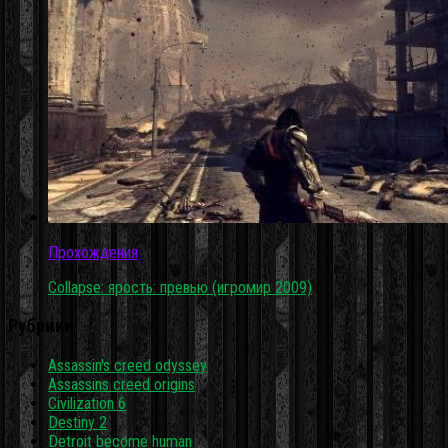
Прохождения
Collapse: ярость: превью (игромир 2009)
Рубрики
Assassin's creed odyssey
Assassins creed origins
Civilization 6
Destiny 2
Detroit become human