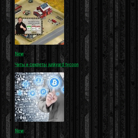
New
Читы и секреты junkyard tycoon
New