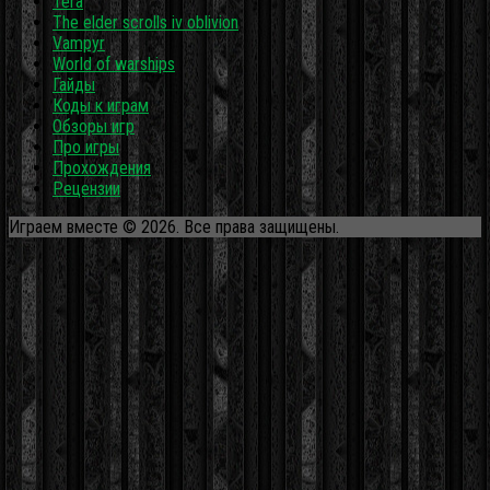
Tera
The elder scrolls iv oblivion
Vampyr
World of warships
Гайды
Коды к играм
Обзоры игр
Про игры
Прохождения
Рецензии
Играем вместе © 2026. Все права защищены.