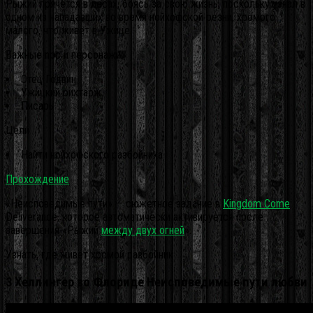
Рыжий прячется в лесах, боясь за свою жизнь, поскольку узнал в
одном из нападавших во время нойхофской резни, хромого
малого, что живет в Ужице.
Важные npc и персонажи
Отец Годвин
Ужицкий рихтарж
Писарь
Цели
Найти нойхофского разбойника
Прохождение
«Неисповедимые пути» — сюжетное задание в
Kingdom Come
:
Deliverance, которое автоматически активируется после
завершения «Рыжий
между двух огней
».
Узнать, где живет хромой разбойник
3 Хеллингер во Флориде Неисповедимые пути любви