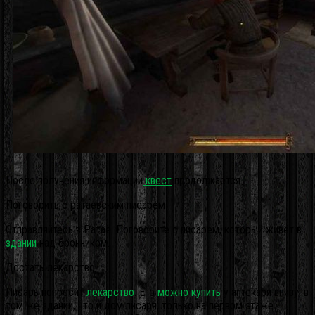
После получения информации
квест
продолжается.
Поговорить с ратаевским писарем
Отправляйтесь в Ратае. Поговорите с писарем, который живет в
здании
над бронником.
Достать лекарство
Писарь попросит
лекарство
. Его
можно купить
у аптекаря внизу, в
том же здании, что и дом писаря, только на первом этаже.