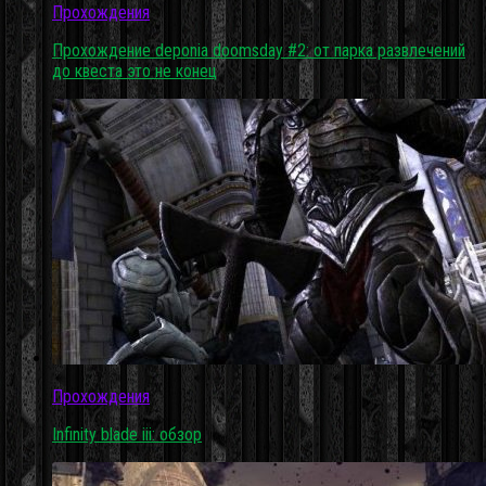
Прохождения
Прохождение deponia doomsday #2: от парка развлечений
до квеста это не конец
Прохождения
Infinity blade iii: обзор