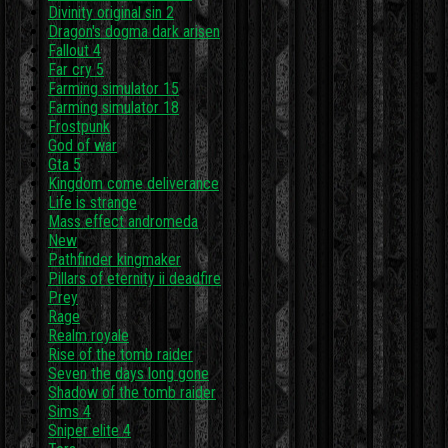
Divinity original sin 2
Dragon's dogma dark arisen
Fallout 4
Far cry 5
Farming simulator 15
Farming simulator 18
Frostpunk
God of war
Gta 5
Kingdom come deliverance
Life is strange
Mass effect andromeda
New
Pathfinder kingmaker
Pillars of eternity ii deadfire
Prey
Rage
Realm royale
Rise of the tomb raider
Seven the days long gone
Shadow of the tomb raider
Sims 4
Sniper elite 4