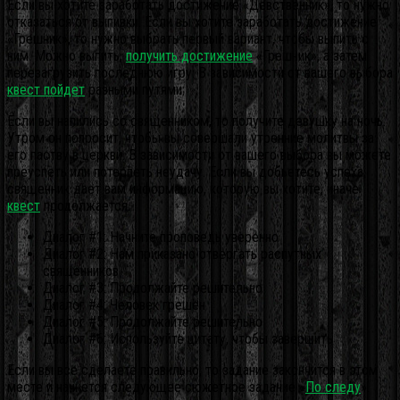
Если вы хотите заработать достижение «Девственник», то нужно
отказаться от выпивки. Если вы хотите заработать достижение
«Грешник», то нужно выбрать первый вариант, чтобы выпить с
ним. Можно выпить,
получить достижение
«Грешник», а затем
перезагрузить последнюю игру. В зависимости от вашего выбора
квест пойдет
разными путями:
Если вы напились со священником, то получите девушку на ночь.
Утром он попросит, чтобы вы совершали утренние молитвы за
его паству в церкви. В зависимости от вашего выбора вы можете
преуспеть или потерпеть неудачу. Если вы добьетесь успеха,
священник дает вам информацию, которую вы хотите, иначе
квест
продолжается.
Диалог #1: Начните проповедь уверенно
Диалог #2: Нам приказано отвергать распутных
священников
Диалог #3: Продолжайте решительно
Диалог #4: Человек грешен
Диалог #5: Продолжайте решительно
Диалог #6: Используйте цитату, чтобы завершить
Если вы все сделаете правильно, то задание закончится в этом
месте и начнется следующее сюжетное задание «
По следу
».