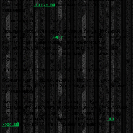
расскажут вам,
что нужная
информация может быть у
священника.
Поговорить со священником
Священник находится в церкви на севере Ужица. Поговорите с
ним, он будет отмечен на
карте
. Здесь практически невозможно
выиграть специальные варианты диалога, поэтому не
беспокойтесь, если он не даст вам ответа, это нормальный
результат. Священник не даст информацию, но пригласит в
корчму.
Встретиться со священником в корчме вечером
Корчма находится рядом с церковью. Пропустите время до
вечера. Подождите до 23:00. Затем войдите в таверну и корчму
со священником.
Вы всегда должны выбрать первый вариант. Будьте честны и
прозрачны, чтобы получить доверие священника. Самое главное
— это последняя линия диалога. Он спрашивает, хотите ли вы
выпить с ним, и вы можете сказать: «Я бы сказал, что
это
хороший
план» или «Я не в настроении для пьянства».