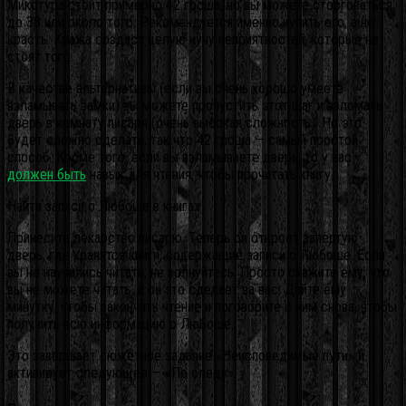
Микстура стоит примерно 42 гроша, но вы можете сторговаться
до 38 или около того. Рекомендуется именно купить его, а не
красть. Кража создаст целую кучу неприятностей, которые не
стоят того.
В качестве альтернативы (если вы очень хорошо умеете
взламывать замки) вы можете пропустить этот шаг и взломать
дверь в комнату писаря (очень высокая сложность). Но это
будет сложно сделать, так что 42 гроша — самый простой
способ. Кроме того, если вы взламываете дверь, то у вас
должен быть
навык для чтения, чтобы прочитать книгу.
Найти записи о Любоше в книгах
Принесите лекарство писарю. Теперь он откроет запертую
дверь, где хранятся книги, содержащие записи о Любоше. Если
вы не научились читать, не волнуйтесь. Просто скажите ему, что
вы не можете читать, и он это сделает за вас. Дайте ему
минутку, чтобы закончить чтение и поговорите с ним снова, чтобы
получить всю информацию о Любоше.
Это завершает сюжетное задание «Неисповедимые пути» и
активирует следующее — «По следу».