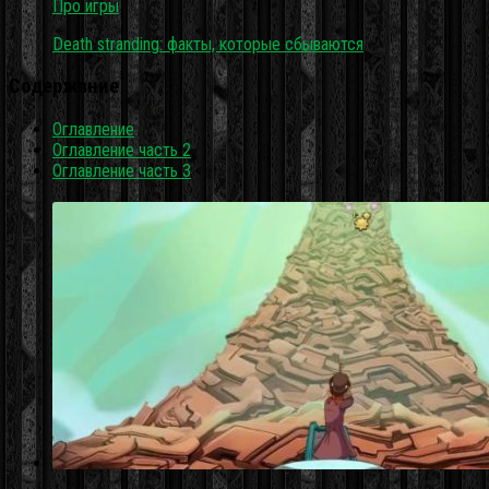
Про игры
Death stranding: факты, которые сбываются
Содержание
Оглавление
Оглавление часть 2
Оглавление часть 3