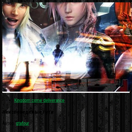
Kingdom come deliverance
Неисповедимые пути
Автор:
gtafour
·