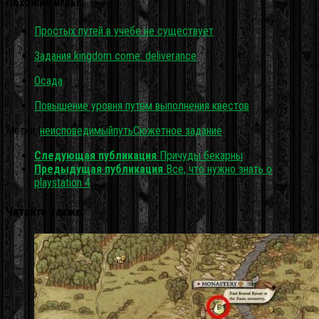
Похожие игры…
Простых путей в учебе не существует
Задания kingdom come: deliverance
Осада
Повышение уровня путем выполнения квестов
Метки:
неисповедимый
путь
Сюжетное задание
Следующая публикация
Причуды бекарны
Предыдущая публикация
Все, что нужно знать о
playstation 4
Читайте также: