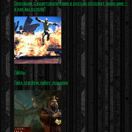
Операции с криптовалютами в россии обложат налогами —
а как вы хотели?
Гайды
Гайд stardew valley: подарки