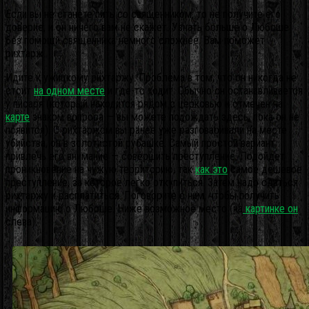
Если вы не станете пить со священником, то не получите его
доверие, и он ничего вам не скажет. Узнать больше о Любоше
без помощи священника немного сложнее. Вам поможет
рихтарж.
Идите к ужицкому рихтаржу. Проблема в том, что он никогда не
стоит
на одном месте
и где-то ходит. Обычно он останавливается
у писаря (который находится рядом с церковью и отмечен на
карте
знаком вопроса — вы можете подождать здесь, пока он не
появится). С рихтаржом вы ранее уже разговаривали на месте
убийства, он в золотистой рубашке. Самый простой вариант
привлечь его внимание — совершить преступление. Подойдет
проникновение на чужую территорию, так
как это
самое дешевое
преступление, за которое легко откупиться. Затем надо сдаться
рихтаржу и расплатиться. Поговорите с ним, чтобы получить
информацию о Любоше. Ниже возможное место (на
картинке он
слева).