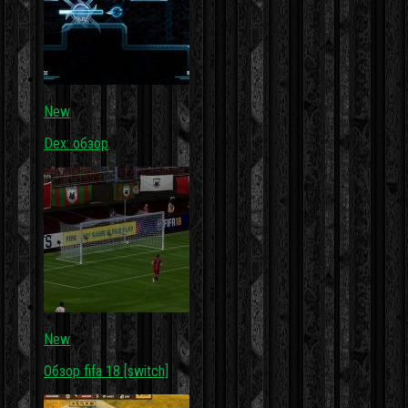
New
Dex: обзор
New
Обзор fifa 18 [switch]