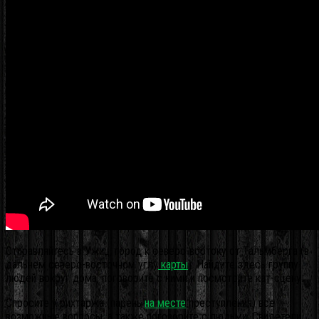
Отправляйтесь в Ужиц, город к северо-востоку от Тальмберга (в
дальнем северо-восточном углу
карты
).
Найдите здесь группу
людей вокруг дома, поговорите с ними и посмотрите кат-сцену.
Спросите у рихтаржа (парень
на месте
преступления) все
возможные вопросы, а также поговорите с людьми. Свидетели