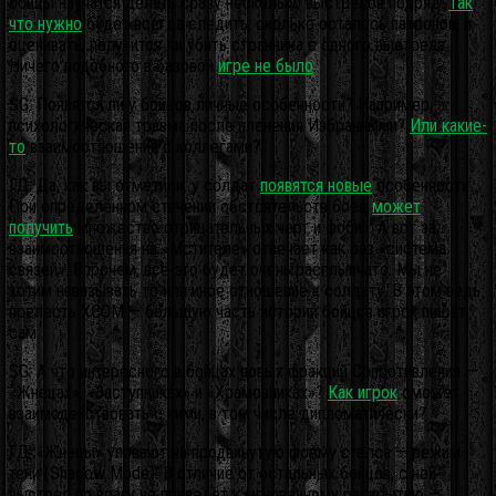
бойцы научатся делать сразу несколько выстрелов подряд.
Так
что нужно
будет всегда следить, сколько осталось патронов, и
оценивать, получится ли убить странника с одного выстрела.
Ничего подобного в базовой
игре не было
.
SG: Появятся ли у бойцов личные особенности? Например,
психологическая травма после пленения Избранными?
Или какие-
то
взаимоотношения с коллегами?
ГД: Да, как вы отметили, у солдат
появятся новые
особенности.
При определённом стечении обстоятельств боец
может
получить
множество отрицательных черт и фобий. А вот за
взаимоотношения на «Мстителе» отвечает как раз «система
связей». Впрочем, всё это будет очень расплывчато. Мы не
хотим навязывать то или иное отношение к солдату. В этом ведь
прелесть XCOM — большую часть историй бойцов игрок пишет
сам.
SG: А что интересного в бойцах новых фракций Сопротивления —
«Жнецах», «Заступниках» и «Храмовниках»?
Как игрок
сможет
взаимодействовать с ними, в том числе дипломатически?
ГД: «Жнецы» уповают на продвинутую форму стелса — режим
тени (Shadow Mode). В отличие от остальных бойцов, с ней
выстрел по врагу не приведёт к мгновенному раскрытию —