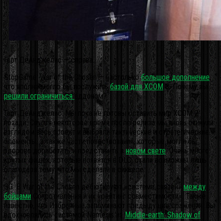
Гарт ДеАнджелис — справа.
StopGame: War of the Chosen — настолько
большое дополнение
,
что вполне могло бы послужить
базой для XCOM
3. Почему вы
решили ограничиться
аддоном?
Гарт ДеАнджелис: Мы пока не готовы оставить мир XCOM 2
позади. Спустя некоторое время после релиза мы вновь окинули
взглядом весь проект и выбрали тактические и стратегические
элементы, а также части повествования, которые могли бы
здорово доработать и представить в
новом свете
. Очень много
крутых фишек, которые появятся в DLC, стали возможны лишь
благодаря тому, что мы сделали в сиквеле.
SG: В War of the Chosen дебютируют «система связей»
между
бойцами
Сопротивления и их «рейтинг совместимости». Также
известно, что Избранные запоминают предыдущие сражения. Вы
вдохновлялись системой Nemesis из
Middle-earth: Shadow of