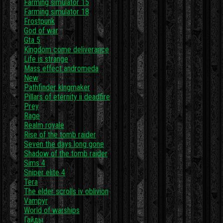
Farming simulator 15
Farming simulator 18
Frostpunk
God of war
Gta 5
Kingdom come deliverance
Life is strange
Mass effect andromeda
New
Pathfinder kingmaker
Pillars of eternity ii deadfire
Prey
Rage
Realm royale
Rise of the tomb raider
Seven the days long gone
Shadow of the tomb raider
Sims 4
Sniper elite 4
Tera
The elder scrolls iv oblivion
Vampyr
World of warships
Гайды