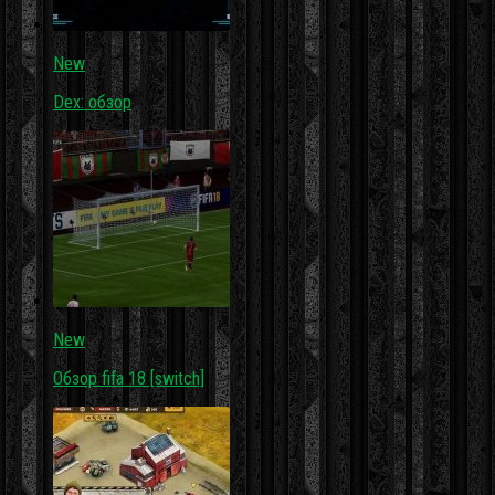
New
Dex: обзор
New
Обзор fifa 18 [switch]