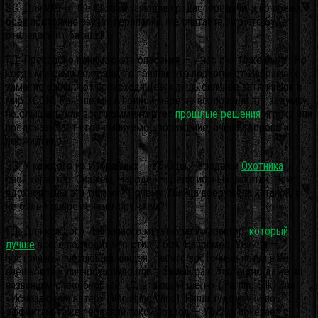
SG: Для War of the Chosen заявлены радиопередачи, а во время
боёв постоянно звучат перепалки. Не считаете, что это будет
отвлекать от баталий?
ГД: Прекрасно понимаю эти опасения — у нас они тоже были! Но
когда мы сами поиграли, то поняли, что подколы от Избранных
заметно оживляют происходящее и лишь сильнее затягивают в
мир XCOM. Раньше мы в полной мере не воплощали эту задумку,
но слышать, как враг комментирует
прошлые решения
игрока или
предсказывает его неминуемое поражение, очень здорово и
неожиданно.
SG: У каждого из Избранных — Убийцы, Чародея и
Охотника
—
свой характер. Скажем, Чародей — религиозный фанатик. Чем
вдохновлены эти типажи? Почему Убийца вооружена катаной, а
не более современным оружием?
ГД: Для каждого Избранного мы выбрали характер,
который
лучше
всего подходит его стилю боя. Например, Убийца —
постоянно исчезающий ниндзя, так что восточные нотки в её
внешности и личности подошли в самый раз. Это видно даже по
названиям способностей: «Слетающий шёлк» (Parting Silk) или
«Исчезающий ветер» (Vanishing Wind). Наши художники по
эффектам тоже переняли такой подход — Убийца исчезает с