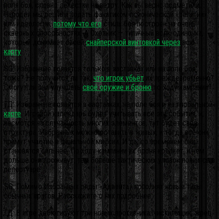
поля боя, словно лепестки на ветру. Как вы верно подметили,
Чародея мы решили подать фанатиком псионической «религии»
или идеологии,
потому что его
стиль боя построен на очень
скверных способностях. А Охотник — типичный волк-одиночка,
который донимает своей
снайперской винтовкой через
всю
карту
.
SG: Избранные появятся только в заставках или на поле боя
тоже? Не получится ли так,
что игрок убьёт
их преждевременно?
Смогут ли они улучшать
своё оружие и броню
по ходу кампании?
ГД: Избранные появятся в заставках, на поле боя и на глобальной
карте
. Игровой календарь будет учитывать все эти события, и,
несмотря на случайность многих элементов, тут будет своя
структура. Избранных можно оставить в живых, и тогда все они
примут участие в финальной миссии. И да, со временем они
становятся сильнее. По ходу кампании их броня крепнет, и чем
дольше они проживут, тем больше тактических уловок появится в
репертуаре.
SG: Помимо Избранных ряды «Адвента» пополнят новые типы
обычных врагов. Расскажите о них подробнее.
ГД: В игре дебютируют три новых противника: чистильщик, жрец