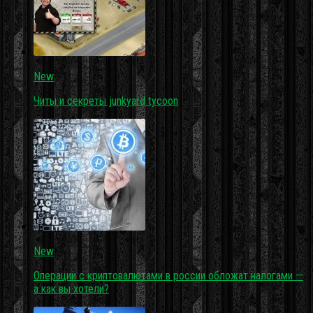
New
Читы и секреты junkyard tycoon
New
Операции с криптовалютами в россии обложат налогами —
а как вы хотели?