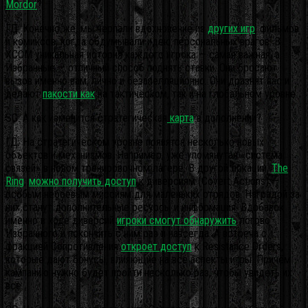
Mordor
?
ГД: Конечно же, мы черпали вдохновение из
других игр
, фильмов
и комиксов, когда обдумывали идею персональных врагов. В
XCOM уникальная история каждого игрока — самая важная, а
Избранные — отличный способ поднять ставки. Они бросают
вызов именно вам, лично и безапелляционно. Они дразнят вас и
делают
пакости как
на тактическом, так и на глобальном уровне.
SG: А как изменится стратегическая
карта
в дополнении?
ГД: На стратегическом уровне появятся несколько новых
объектов и механизмов. Например, уже упомянутая «система
связей» в новом тренировочном лагере. В другой локации,
The
Ring
,
можно получить доступ
к диверсиям (Covert Actions) —
особым небоевым миссиям для маленьких отрядов. Наградой за
них станут дополнительные ресурсы и информация. Вдобавок
именно в ходе диверсий
игроки смогут обнаружить
логово
Избранного и покончить с ним раз и навсегда. А встреча с
фракцией Сопротивления
откроет доступ
к Resistance Orders,
которые дают бонусы, влияющие на все аспекты игры. Причём
кампанию нужно будет пройти несколько раз, чтобы увидеть их
все.