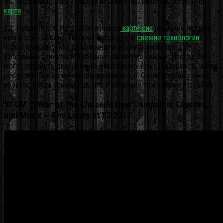
SG: Избранные смогут вредить Сопротивлению на глобальной
карте
?
ГД: Разумеется! На стратегической
карте они
не менее активны,
чем в ходе миссий. Пока вы исследуете
свежие технологии
,
чтобы продвинуться по кампании и усилить своих солдат,
Избранные занимаются абсолютно тем же самым. Иногда они
могут устроить диверсию на «Мстителе» или саботировать запас
ресурсов. Они со временем развиваются. Очень весело с ними
воевать, когда понимаешь, что Избранные тоже играют с тобой.
XCOM 2: War of the Chosen’s New Campaign, Classes,
and Mods — The Lobby at E3 2017