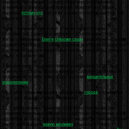
и призрак. Чистильщик — солдат «Адвента», вооружённый
огнемётом и зажигательной гранатой. Убивать таких лучше
издалека,
потому что
всегда есть шанс, что перед смертью они
взорвутся.
Жрец — псионический «юнит». У них несколько мощных
способностей, однако моя любимая — «Святой воин» (Holy
Warrior). Поклонники
Enemy Unknown сразу
узнают в ней «Слияние
разума» (Mind Merge). Псионик способен ментально соединиться
с другим солдатом и придать ему сил, но если жреца в процессе
убьют, то погибнут оба.
А призрак умеет создавать тёмные копии бойцов XCOM. Ещё
хуже то, что эта способность вырубает солдата. Одним махом
вы временно теряете бойца, а враг получает
внушительное
подкрепление
.
SG: В дополнении мы увидим заброшенные
города
с зомби. Что
это — дань моде на ходячих мертвецов?
ГД: С добавлением странников (Lost) в тактических миссиях
появились уникальные элементы головоломки. Поодиночке эти
противники не очень опасны, но ходят они всегда толпами. Игроки
смогут использовать
новую механику
стрельбы в голову —