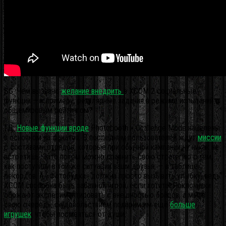
SG: Чем вызвано
желание внедрить
в XCOM 2 социальные
функции — к примеру, регулярные задания в режиме испытаний с
общемировым рейтингом?
ГД:
Новые функции вроде
Photobooth и Challenge Mode нацелены
в основном на фанатов. В последнем пользователей ждут
миссии
с составами отрядов, которые при обычной кампании ну никак не
встретишь. Зато потом можно сравнить свою стратегию с тем,
как поступили в той же ситуации ваши друзья, — в таблице
рекордов. А «Фотобудка» должна просто вызывать улыбку, ведь
XCOM способна быть забавной игрой, если хотите. Поклонники
обожают экспериментировать с внешностью бойцов, а мы, в
свою очередь, с удовольствием подарим им ещё
больше
игрушек
, чтобы посмеяться от души.