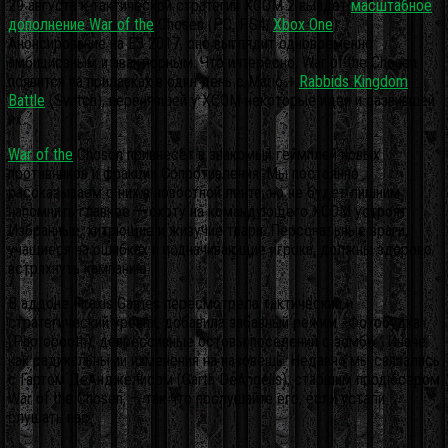
29 августа к тактической стратегии XCOM 2 выйдет
масштабное
дополнение War of the
Chosen (PC, PS4,
Xbox One
).
Анонсирование на E3 2017, оно выглядит одновременно
амбициозным и авантюрным. Что интересно, War of the Chosen
появится на прилавках в один день с Mario +
Rabbids Kingdom
Battle
(Switch), перенявшей у XCOM некоторые идеи и развившей
их.
War of the
Chosen привнесёт в знакомый геймплей новых
противников и фракции Сопротивления. Мы постоянно
рассказываем о них в новостной ленте, но не будет лишним
напомнить главное — охоту на командующего XCOM устроят
Избранные, хитрющие и живучие твари.
Персональные враги,
учащиеся на ошибках и подначивающие игрока, должны здорово
встряхнуть кампанию.
В аддоне Firaxis Games пересмотрела тактический и
стратегический уровни, добавила забавный режим «Фотобудка»
(Photobooth), депрессивные остовы поселений с зомби… Иначе
как радикальными изменения на назовёшь. Недавно мы связались
с Гартом ДеАнджелисом (Garth DeAngelis), старшим продюсером
War of the Chosen, — так что послушайте его, если устали
слушать нас.