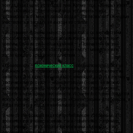
всегда будет шанс остаться в тени. Кроме того, «Жнецы» носят
мины «Клеймор». Достаточно лишь установить такую, а
детонировать её может любой солдат. Это позволяет «Жнецам»
участвовать в засадах, не выходя из стелса.
«Заступники» — очень разносторонний класс со множеством
способностей, позволяющих использовать дополнительные
приёмы. Одно из сильнейших умений — «Повелитель битвы»
(Battlelord). С Battlelord «Заступники» смогут маневрировать
после каждого вражеского действия.
«Храмовники» —
псионический класс
, специализирующийся на
ближнем бое. Их главное оружие — энергетические клинки на
запястьях. Это единственный класс, имеющий доступ к новому
тактическому ресурсу — «Концентрации» (Focus). Её можно
накапливать и хранить, чтобы увеличить силу атак, а можно
потратить на мощные способности. Игрокам постоянно придётся
искать баланс — когда сохранить «Концентрацию» для бонусов, а
когда пустить в ход для наибольшего урона.
В чём-то эти фракции видятся противовесом Избранным. Это
проявится как в повествовании, так и геймплейно. Например,
«Заступники» — это солдаты-перебежчики «Адвента», и их
особенно ненавидит Убийца — верный Старейшинам воин, для