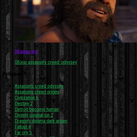
Обзоры игр
Обзор assassin’s creed: odyssey
Рубрики
Assassin's creed odyssey
Assassins creed origins
Civilization 6
Destiny 2
Detroit become human
Divinity original sin 2
Dragon's dogma dark arisen
Fallout 4
Far cry 5