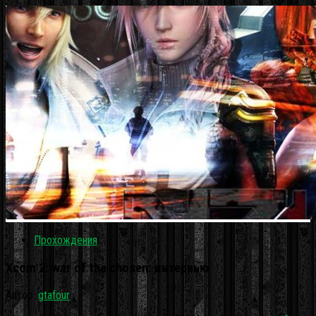
Прохождения
Xcom 2: war of the chosen: интервью
Автор:
gtafour
·