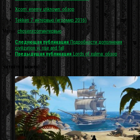
Xcom: enemy unknown: обзор
Tekken 7: интервью (игромир 2016)
Метки:
chosen
xcom
интервью
Следующая публикация
Подробности дополнения
civilization vi: rise and fall
Предыдущая публикация
Lords of xulima: обзор
Читайте также: