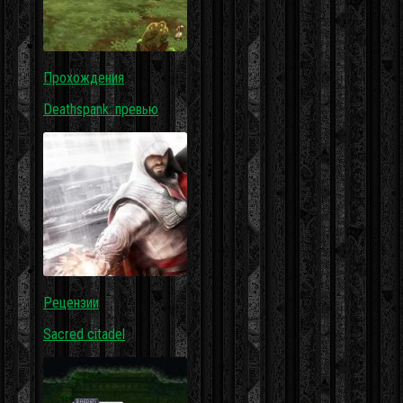
Прохождения
Deathspank: превью
Рецензии
Sacred citadel