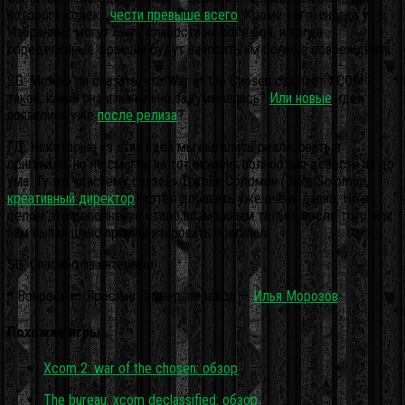
которого кодекс
чести превыше всего
. Кроме того, иногда у
Избранных могут быть слабости на поле боя, и тогда
определённые фракции будут наносить им больше повреждений.
SG: Можно ли сказать, что War of the Chosen сделает XCOM 2
такой, какой она изначально задумывалась?
Или новые
идеи
появились уже
после релиза
?
ГД: Некоторые из этих идей мы пытались реализовать в
оригинале, но не смогли на тот момент полностью довести их до
ума. Ту же «систему связей» Джейк Соломон (Jake Solomon,
креативный директор
) хотел добавить уже очень давно. Но в
целом это дополнение стало возможным только после того, как
нам выпал шанс проанализировать оригинал.
SG: Спасибо за интервью!
* Вопросы — Ярослав Гафнер, перевод —
Илья Морозов
.
Похожие игры…
Xcom 2: war of the chosen: обзор
The bureau: xcom declassified: обзор