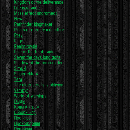
Kingdom come deliverance
Life is strange
Mass effect andromeda
New
Pathfinder kingmaker
Pillars of eternity ii deadfire
Prey
Rage
Realm royale
Rise of the tomb raider
Seven the days long gone
Shadow of the tomb raider
Sims 4
Sniper elite 4
Tera
The elder scrolls iv oblivion
Vampyr
World of warships
Гайды
Коды к играм
Обзоры игр
Про игры
Прохождения
Рецензии