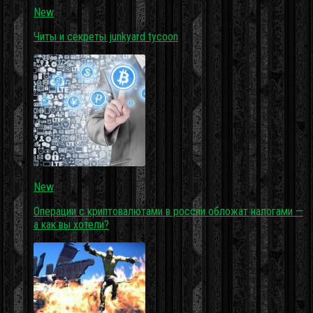
New
Читы и секреты junkyard tycoon
New
Операции с криптовалютами в россии обложат налогами —
а как вы хотели?