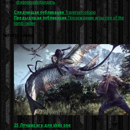
Метки:
dragon
inquisition
дать
Следующая публикация
Traverser: обзор
Предыдущая публикация
Прохождение игры rise of the
tomb raider
Читайте также:
25 Лучших игр для xbox one