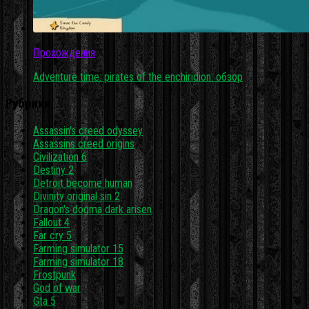
Прохождения
Adventure time: pirates of the enchiridion: обзор
Рубрики
Assassin's creed odyssey
Assassins creed origins
Civilization 6
Destiny 2
Detroit become human
Divinity original sin 2
Dragon's dogma dark arisen
Fallout 4
Far cry 5
Farming simulator 15
Farming simulator 18
Frostpunk
God of war
Gta 5