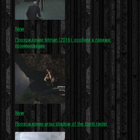
New
Прохождение hitman (2016). особняк в париже:
проникновение
New
Прохождение игры shadow of the tomb raider