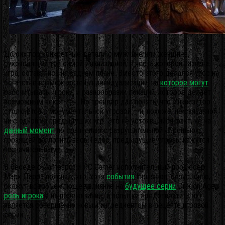
До сих пор конкретные детали о мужчине или женщине,
руководящей той самой Инквизицией, в честь которой названа
игра, оставались на заднем плане.
Вместо этого делался упор на
богатстве возможностей индивидуализации, на
которое могут
рассчитывать игроки, и разнообразии локаций, которое делает
возможным некст-ген. Но трейлер дал понять, что Инквизитор
столкнётся с монументальной угрозой – и, похоже, не связанной
ни с одной из предыдущих игр. Это не устоявшийся факт, но на
данный момент
по сравнению с разрушительной «Брешью»,
грозящей поглотить весь Тедас, предыдущие угрозы кажутся
незначительными.
В беседе с Gamespot и PC Gamer исполнительный продюсер
Марк Дарра пояснил, что, хотя
события
Inquisition, безусловно,
окажут всеобъемлющее влияние на
будущее серии
Dragon Age,
роль игрока
в их переживании (и попытке предотвратить их)
является совершенно новым ингредиентом в рецепте игровой
серии: