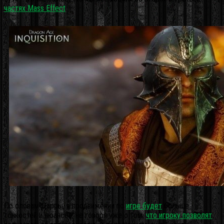
частях Mass Effect
.
По словам Дарры, в продвижении по
игре будет
больше
тонкостей и нюансов, не говоря уже о том,
что игроку позволят