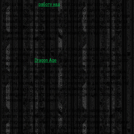
«Когда мы начали
работу над
этой серией, мы хотели всегда
рассказывать историю мира, а не историю одного персонажа.
Если мы выбираем персонажа, то всегда такого, который в гуще
значимых событий, мировых потрясений. Изначально мы всегда
пытаемся рассказать историю настолько хорошо, насколько это
возможно, вместо того чтобы описывать путь одного
единственного персонажа».
«Поскольку мы возвращается к полноценным расам, будет
существенная разница в предыстории различных потенциальных
инквизиторов. В
Dragon Age
: Origins вы – член стражей, но часто
также вы – последний выживший воин или по крайней мере
последний выживший воин на поле боя, когда он так необходим…
В Dragon Age 2 Хоук – всего лишь листик на ветру. История во
многом посвящена тому, как он реагирует на давление мира. На
этот раз суть скорее в помещении Инквизитора во главу
организации… Это история не столько о Джедае, сколько об
основании Ордена джедаев».
Тех, кто играл в последние RPG от BioWare, наверняка сейчас
охватит неотступное ощущение чего-то знакомого, ведь
приоткрываемый сюжет Inquisition – зарабатывание репутации и
союзников для того, чтобы бросить вызов крупной угрозе, – по
сути – то же самое, что мы наблюдали во второй и третьей