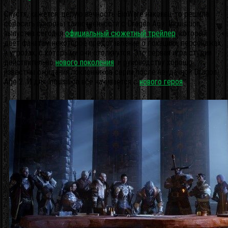
Спустя, кажется, целую вечность BioWare наконец-то решила
сбросить покровы таинственности с Dragon Age: Inquisition,
выпустив сегодня
официальный сюжетный трейлер
, который
даёт фанатам некоторое представление о локациях, персонажах
и угрозах, с которыми они столкнутся. Это первая игра студии
действительно
нового поколения
, и руководству хорошо
известны ожидания поклонников серии после неудачной Dragon
Age 2. И для Inquisition всё начинается с
нового героя
.