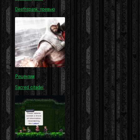
Deathspank: превью
Рецензии
Sacred citadel