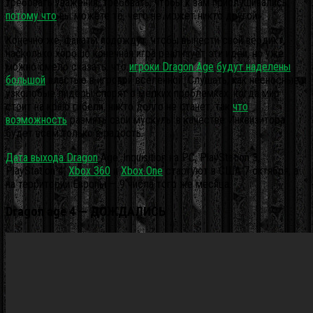
требовать уважения, требовать, чтобы к вам прислушивались,
потому что
вы можете то, чего не может никто другой».
Конечно же, фанаты подождут, чтобы вынести свой вердикт,
насколько хорошо конечная игра реализует эти идеи, но уже
можно смело сказать, что
игроки Dragon Age
будут наделены
большой
властью в игровой вселенной. Слушать, как несносные и
узколобые лидеры спорят о мелких проблемках, когда мир
стоит на краю гибели, никто долго не станет, так
что
возможность
размять свои мускулы в качестве Инквизитора
будет всем только в радость.
Дата выхода Dragon
Age: Inquisition на PC, PlayStation 3,
PlayStation 4,
Xbox 360
и
Xbox One
стартуют в США 7 октября, а
на территории Европы — 9 числа того же месяца.
Dragon age 4 — ДОЖДАЛИСЬ