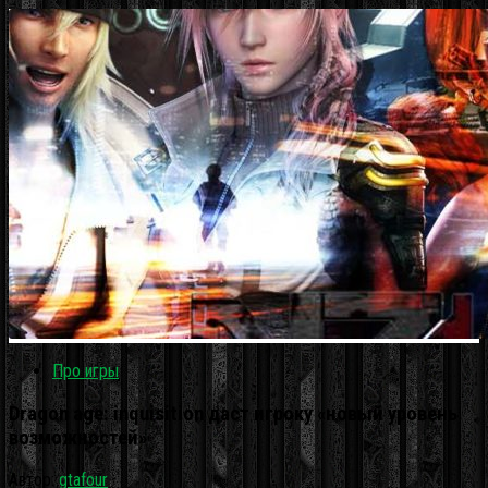
Про игры
Dragon age: inquisition даст игроку «новый уровень
возможностей»
Автор:
gtafour
·