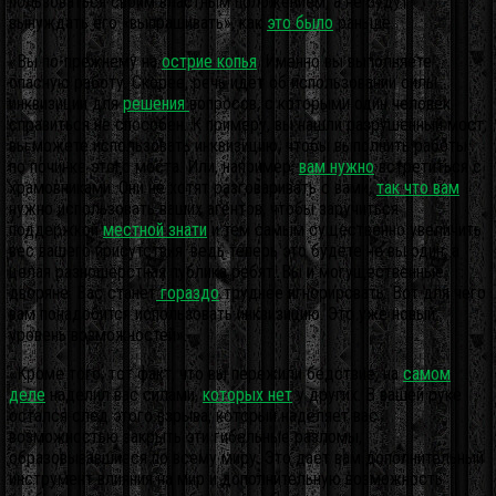
пользоваться своим властным положением, а не будут
вынуждать его «выпрашивать», как
это было
раньше.
«Вы по-прежнему на
острие копья
. Именно вы выполняете
опасную работу. Скорее, речь идёт об использовании силы
инквизиции для
решения
вопросов, с которыми один человек
справиться не способен. К примеру, вы нашли разрушенный мост;
вы можете использовать инквизицию, чтобы выполнить работы
по починке этого моста. Или, например,
вам нужно
встретиться с
храмовниками. Они не хотят разговаривать с вами,
так что вам
нужно использовать ваших агентов, чтобы заручиться
поддержкой
местной знати
и тем самым существенно увеличить
вес вашего присутствия, ведь теперь это будете не вы один, а
целая разношёрстная публика ребят. Вы и могущественные
дворяне. Вас станет
гораздо
труднее игнорировать. Вот для чего
вам понадобится использовать инквизицию. Это уже новый
уровень возможностей».
«Кроме того, тот факт, что вы пережили бедствие, на
самом
деле
наделил вас силами,
которых нет
у других. В вашей руке
остался след этого взрыва, который наделяет вас
возможностью закрыть эти гибельные разломы,
образовывавшиеся по всему миру. Это даёт вам дополнительный
инструмент влияния на мир и дополнительную возможность