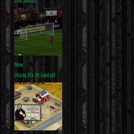
Dex: обзор
New
Обзор fifa 18 [switch]